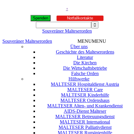
+
Spenden
Notfallkontakte
Souveräner Malteserorden
Souveräner Malteserorden
MENU
MENU
Über uns
Geschichte des Malteserordens
Literatur
Die Kirchen
Die Wirtschaftsbetriebe
Falsche Orden
Hilfswerke
MALTESER Hospitaldienst Austria
MALTESER Care
MALTESER Kinderhilfe
MALTESER Ordenshaus
MALTESER Alten- und Krankendienst
AIDS-Dienst Malteser
MALTESER Betreuungsdienst
MALTESER International
MALTESER Palliativdienst
MALTESER Rumänienhilfe