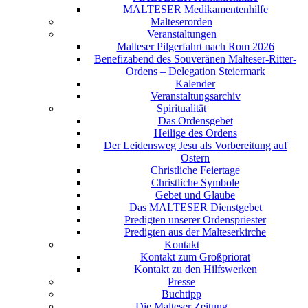
MALTESER Medikamentenhilfe
Malteserorden
Veranstaltungen
Malteser Pilgerfahrt nach Rom 2026
Benefizabend des Souveränen Malteser-Ritter-
Ordens – Delegation Steiermark
Kalender
Veranstaltungsarchiv
Spiritualität
Das Ordensgebet
Heilige des Ordens
Der Leidensweg Jesu als Vorbereitung auf
Ostern
Christliche Feiertage
Christliche Symbole
Gebet und Glaube
Das MALTESER Dienstgebet
Predigten unserer Ordenspriester
Predigten aus der Malteserkirche
Kontakt
Kontakt zum Großpriorat
Kontakt zu den Hilfswerken
Presse
Buchtipp
Die Malteser Zeitung