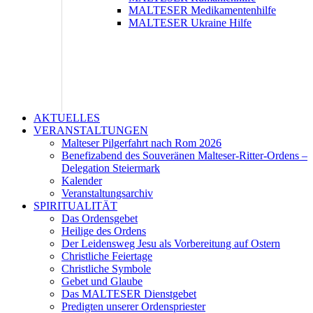
MALTESER Medikamentenhilfe
MALTESER Ukraine Hilfe
AKTUELLES
VERANSTALTUNGEN
Malteser Pilgerfahrt nach Rom 2026
Benefizabend des Souveränen Malteser-Ritter-Ordens –
Delegation Steiermark
Kalender
Veranstaltungsarchiv
SPIRITUALITÄT
Das Ordensgebet
Heilige des Ordens
Der Leidensweg Jesu als Vorbereitung auf Ostern
Christliche Feiertage
Christliche Symbole
Gebet und Glaube
Das MALTESER Dienstgebet
Predigten unserer Ordenspriester