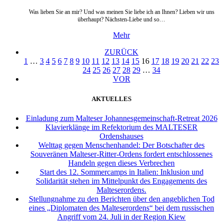
Was lieben Sie an mir? Und was meinen Sie liebe ich an Ihnen? Lieben wir uns
überhaupt? Nächsten-Liebe und so…
Mehr
ZURÜCK
1
…
3
4
5
6
7
8
9
10
11
12
13
14
15
16
17
18
19
20
21
22
23
24
25
26
27
28
29
…
34
VOR
AKTUELLES
Einladung zum Malteser Johannesgemeinschaft-Retreat 2026
Klavierklänge im Refektorium des MALTESER
Ordenshauses
Welttag gegen Menschenhandel: Der Botschafter des
Souveränen Malteser-Ritter-Ordens fordert entschlossenes
Handeln gegen dieses Verbrechen
Start des 12. Sommercamps in Italien: Inklusion und
Solidarität stehen im Mittelpunkt des Engagements des
Malteserordens.
Stellungnahme zu den Berichten über den angeblichen Tod
eines „Diplomaten des Malteserordens“ bei dem russischen
Angriff vom 24. Juli in der Region Kiew