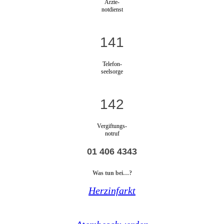
Ärzte-
notdienst
141
Telefon-
seelsorge
142
Vergiftungs-
notruf
01 406 4343
Was tun bei…?
Herzinfarkt