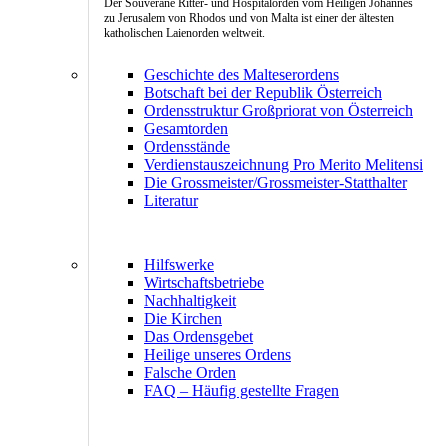
Der Souveräne Ritter- und Hospitalorden vom Heiligen Johannes
zu Jerusalem von Rhodos und von Malta ist einer der ältesten
katholischen Laienorden weltweit.
Geschichte des Malteserordens
Botschaft bei der Republik Österreich
Ordensstruktur Großpriorat von Österreich
Gesamtorden
Ordensstände
Verdienstauszeichnung Pro Merito Melitensi
Die Grossmeister/Grossmeister-Statthalter
Literatur
Hilfswerke
Wirtschaftsbetriebe
Nachhaltigkeit
Die Kirchen
Das Ordensgebet
Heilige unseres Ordens
Falsche Orden
FAQ – Häufig gestellte Fragen