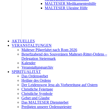
MALTESER Medikamentenhilfe
MALTESER Ukraine Hilfe
AKTUELLES
VERANSTALTUNGEN
Malteser Pilgerfahrt nach Rom 2026
Benefizabend des Souveränen Malteser-Ritter-Ordens –
Delegation Steiermark
Kalender
Veranstaltungsarchiv
SPIRITUALITÄT
Das Ordensgebet
Heilige des Ordens
Der Leidensweg Jesu als Vorbereitung auf Ostern
Christliche Feiertage
Christliche Symbole
Gebet und Glaube
Das MALTESER Dienstgebet
Predigten unserer Ordenspriester