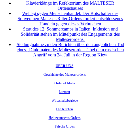
Klavierklänge im Refektorium des MALTESER
Ordenshauses
Welttag gegen Menschenhandel: Der Botschafter des
Souveränen Malteser-Ritter-Ordens fordert entschlossenes
Handeln gegen dieses Verbrechen
Start des 12. Sommercamps in Italien: Inklusion und
Solidarität stehen im Mittelpunkt des Engagements des
Malteserordens.
Stellungnahme zu den Berichten über den angeblichen Tod
eines „Diplomaten des Malteserordens“ bei dem russischen
Angriff vom 24. Juli in der Region Kiew
ÜBER UNS
Geschichte des Malteserordens
Order of Malta
Literatur
Wirtschaftsbetriebe
Die Kirchen
Heilige unseres Ordens
Falsche Orden