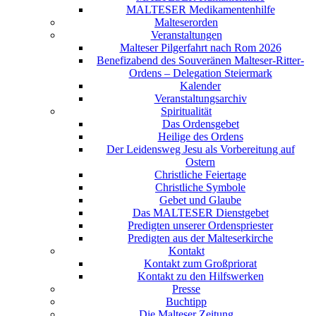
MALTESER Medikamentenhilfe
Malteserorden
Veranstaltungen
Malteser Pilgerfahrt nach Rom 2026
Benefizabend des Souveränen Malteser-Ritter-
Ordens – Delegation Steiermark
Kalender
Veranstaltungsarchiv
Spiritualität
Das Ordensgebet
Heilige des Ordens
Der Leidensweg Jesu als Vorbereitung auf
Ostern
Christliche Feiertage
Christliche Symbole
Gebet und Glaube
Das MALTESER Dienstgebet
Predigten unserer Ordenspriester
Predigten aus der Malteserkirche
Kontakt
Kontakt zum Großpriorat
Kontakt zu den Hilfswerken
Presse
Buchtipp
Die Malteser Zeitung