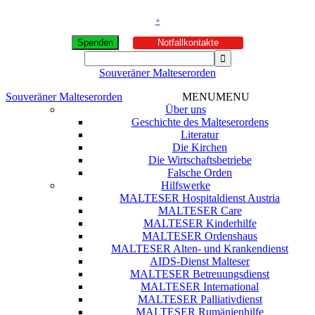
+
Spenden
Notfallkontakte
Souveräner Malteserorden
Souveräner Malteserorden
MENU
MENU
Über uns
Geschichte des Malteserordens
Literatur
Die Kirchen
Die Wirtschaftsbetriebe
Falsche Orden
Hilfswerke
MALTESER Hospitaldienst Austria
MALTESER Care
MALTESER Kinderhilfe
MALTESER Ordenshaus
MALTESER Alten- und Krankendienst
AIDS-Dienst Malteser
MALTESER Betreuungsdienst
MALTESER International
MALTESER Palliativdienst
MALTESER Rumänienhilfe