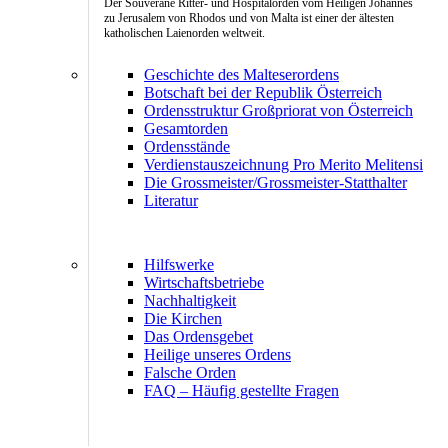
Der Souveräne Ritter- und Hospitalorden vom Heiligen Johannes
zu Jerusalem von Rhodos und von Malta ist einer der ältesten
katholischen Laienorden weltweit.
Geschichte des Malteserordens
Botschaft bei der Republik Österreich
Ordensstruktur Großpriorat von Österreich
Gesamtorden
Ordensstände
Verdienstauszeichnung Pro Merito Melitensi
Die Grossmeister/Grossmeister-Statthalter
Literatur
Hilfswerke
Wirtschaftsbetriebe
Nachhaltigkeit
Die Kirchen
Das Ordensgebet
Heilige unseres Ordens
Falsche Orden
FAQ – Häufig gestellte Fragen