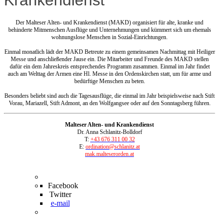
Der Malteser Alten- und Krankendienst (MAKD) organisiert für alte, kranke und
behinderte Mitmenschen Ausflüge und Unternehmungen und kümmert sich um ehemals
wohnungslose Menschen in Sozial-Einrichtungen.
Einmal monatlich lädt der MAKD Betreute zu einem gemeinsamen Nachmittag mit Heiliger
Messe und anschließender Jause ein. Die Mitarbeiter und Freunde des MAKD stellen
dafür ein dem Jahreskreis entsprechendes Programm zusammen. Einmal im Jahr findet
auch am Welttag der Armen eine Hl. Messe in den Ordenskirchen statt, um für arme und
bedürftige Menschen zu beten.
Besonders beliebt sind auch die Tagesausflüge, die einmal im Jahr beispielsweise nach Stift
Vorau, Mariazell, Stift Admont, an den Wolfgangsee oder auf den Sonntagsberg führen.
Malteser Alten- und Krankendienst
Dr. Anna Schlanitz-Bolldorf
T:
+43 676 311 00 32
E:
ordination@schlanitz.at
mak.malteserorden.at
Facebook
Twitter
e-mail