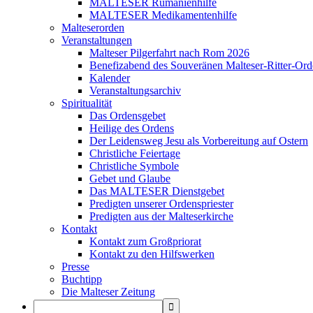
MALTESER Rumänienhilfe
MALTESER Medikamentenhilfe
Malteserorden
Veranstaltungen
Malteser Pilgerfahrt nach Rom 2026
Benefizabend des Souveränen Malteser-Ritter-Ord
Kalender
Veranstaltungsarchiv
Spiritualität
Das Ordensgebet
Heilige des Ordens
Der Leidensweg Jesu als Vorbereitung auf Ostern
Christliche Feiertage
Christliche Symbole
Gebet und Glaube
Das MALTESER Dienstgebet
Predigten unserer Ordenspriester
Predigten aus der Malteserkirche
Kontakt
Kontakt zum Großpriorat
Kontakt zu den Hilfswerken
Presse
Buchtipp
Die Malteser Zeitung