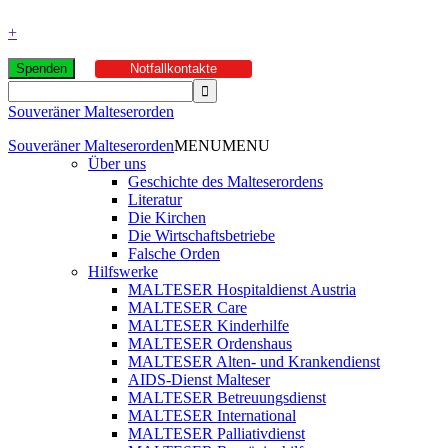
+
Spenden
Notfallkontakte
Souveräner Malteserorden
Souveräner Malteserorden
MENU
MENU
Über uns
Geschichte des Malteserordens
Literatur
Die Kirchen
Die Wirtschaftsbetriebe
Falsche Orden
Hilfswerke
MALTESER Hospitaldienst Austria
MALTESER Care
MALTESER Kinderhilfe
MALTESER Ordenshaus
MALTESER Alten- und Krankendienst
AIDS-Dienst Malteser
MALTESER Betreuungsdienst
MALTESER International
MALTESER Palliativdienst