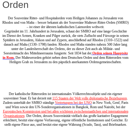
Orden
Der Souveräne Ritter- und Hospitalorden vom Heiligen Johannes zu Jerusalem von
Rhodos und von Malta – besser bekannt als der Souveräne Malteser-Ritter-Orden (SMRO)
– ist einer der ältesten katholischen Laienorden weltweit.
Gegründet im 11. Jahrhundert in Jerusalem, schaut der SMRO auf eine lange Geschichte
im Dienst der Armen, Kranken und Pilger zurück, die stets Zuflucht und Fürsorge in seinen
Spitälern in Jerusalem, Akkon und auf Zypern, anschließend auf Rhodos (1310–1522) und
danach auf Malta (1530–1798) fanden. Rhodos und Malta standen nahezu 500 Jahre lang
unter der Landesherrschaft des Ordens, der zu dieser Zeit auch als Militär- und
Seestreitmacht des Mittelmeerraums fungierte. Seit 1834 hat der
Orden seinen Hauptsitz
in Rom
.
Der Malteserorden gehört neben dem Deutschen Orden und dem Ritterorden vom
Heiligen Grab zu Jerusalem zu den päpstlich anerkannten Ordensgemeinschaften.
Der katholische Ritterorden ist internationales Völkerrechtssubjekt und ein eigener
souveräner Staat. Er hat derzeit mit
115 Staaten der Welt volle diplomatische Beziehungen
.
Zudem unterhält der SMRO ständige
Vertretungen bei der UNO
in New York, Genf, Paris
und Wien sowie den UN-Sonderorganisationen in Bangkok, Rom und Nairobi, bei der
Europäischen Kommission und bei allen wichtigen zwischenstaatlichen und internationalen
Organisationen
. Der Orden, dessen Souveränität vielfach das große karitative Engagement
erleichtert, besitzt eine eigene Verfassung, eigene öffentliche Institutionen und Gerichte. Er
stellt eigene Pässe aus, und besitzt eine eigene Währung (Scudo, Tara), und Briefmarken.