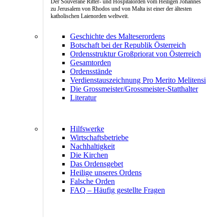
Der Souveräne Ritter- und Hospitalorden vom Heiligen Johannes
zu Jerusalem von Rhodos und von Malta ist einer der ältesten
katholischen Laienorden weltweit.
Geschichte des Malteserordens
Botschaft bei der Republik Österreich
Ordensstruktur Großpriorat von Österreich
Gesamtorden
Ordensstände
Verdienstauszeichnung Pro Merito Melitensi
Die Grossmeister/Grossmeister-Statthalter
Literatur
Hilfswerke
Wirtschaftsbetriebe
Nachhaltigkeit
Die Kirchen
Das Ordensgebet
Heilige unseres Ordens
Falsche Orden
FAQ – Häufig gestellte Fragen