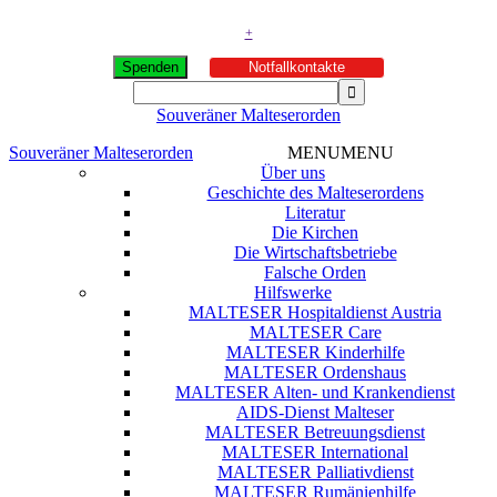
+
Spenden
Notfallkontakte
Souveräner Malteserorden
Souveräner Malteserorden
MENU
MENU
Über uns
Geschichte des Malteserordens
Literatur
Die Kirchen
Die Wirtschaftsbetriebe
Falsche Orden
Hilfswerke
MALTESER Hospitaldienst Austria
MALTESER Care
MALTESER Kinderhilfe
MALTESER Ordenshaus
MALTESER Alten- und Krankendienst
AIDS-Dienst Malteser
MALTESER Betreuungsdienst
MALTESER International
MALTESER Palliativdienst
MALTESER Rumänienhilfe