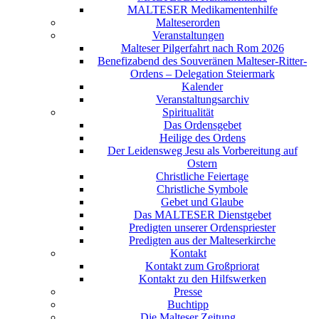
MALTESER Medikamentenhilfe
Malteserorden
Veranstaltungen
Malteser Pilgerfahrt nach Rom 2026
Benefizabend des Souveränen Malteser-Ritter-
Ordens – Delegation Steiermark
Kalender
Veranstaltungsarchiv
Spiritualität
Das Ordensgebet
Heilige des Ordens
Der Leidensweg Jesu als Vorbereitung auf
Ostern
Christliche Feiertage
Christliche Symbole
Gebet und Glaube
Das MALTESER Dienstgebet
Predigten unserer Ordenspriester
Predigten aus der Malteserkirche
Kontakt
Kontakt zum Großpriorat
Kontakt zu den Hilfswerken
Presse
Buchtipp
Die Malteser Zeitung