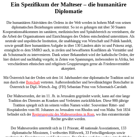
Ein Spezifikum der Malteser – die humanitäre
Diplomatie
Die humanitären Aktivitäten des Ordens in der Welt werden in hohem Maß von seinen
diplomatischen Beziehungen unterstützt. So ist es gelungen mit über 50 Staaten
Kooperationsabkommen im sanitären, medizinischen und Spitalsbereich zu vereinbaren, die
die Arbeit der Organisationen und Einrichtungen des Ordens entscheidend unterstützen. Als
neutrale und unpolitische Institution, die unabhängig von Wirtschaft und Politik handelt,
sowie gemäß ihrer humanitären Aufgabe in über 130 Ländern aktiv ist und Präsenz zeigt,
ermöglicht es dem SMRO auch, in zivilen und bewaffneten Konflikten als Vermittler und
als Schutzmacht zu intervenieren. Dank seiner Bekanntheit wird der katholische Orden, der
hier diskret und nachhaltig vorgeht, in Zeiten von Spannungen, insbesondere in Afrika, bei
verschiedenen ethnischen und religiösen Gruppierungen gerne als Friedensvermittler
akzeptiert.
Mit Österreich hat der Orden seit dem 14. Jahrhundert eine diplomatische Tradition und ist
nun durch eine
Botschaft
vertreten. Außerordentlicher und bevollmächtigter Botschafter in
Österreich ist Dipl.-Wirtsch.-Ing. (FH) Sebastian Prinz von Schoenaich-Carolath.
Der Malteserorden, der im 11. Jh. in Jerusalem gegründet wurde, kann auf eine lange
Tradition des Dienstes an Kranken und Verletzten zurückblicken. Diese 900-jährige
Tratition spiegelt sich im seinem vollen Namen wider: Souveräner Ritter- und
Hospitalorden vom Hl. Johannes zu Jerusalem von Rhodos und von Malta. Seit 1834
befindet sich der
Regierungssitz des Malteserordens in Rom
, wo ihm extraterritoriale
Rechte gewährt werden.
Der Malteserorden unterteilt sich in 11 Priorate, 48 nationale Assoziationen, 133
diplomatische Missionen, 1 weltweites Hilfswerk, 33 Freiwilligenkorps sowie