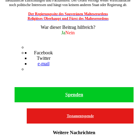
medizinische Einrichtungen und Fachzentren. Der Orden verfolgt weder wirtschaftliche
noch politische Interessen und hängt von keinem anderen Staat oder Regierung ab.
Der Regierungssitz des Souveränen Malteserordens
Religiöses Oberhaupt und Fürst des Malteserordens
War dieser Beitrag hilfreich?
Ja
Nein
Facebook
Twitter
e-mail
Spenden
Testamentspende
Weitere Nachrichten