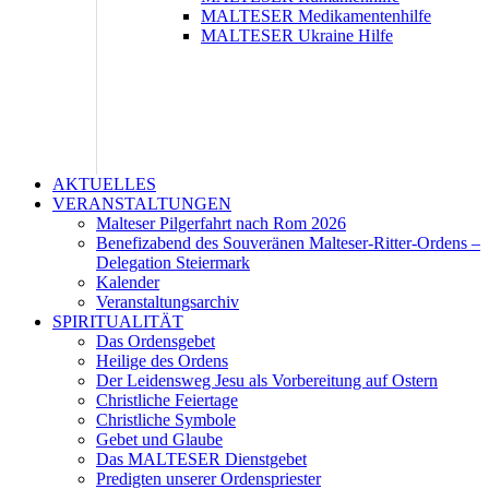
MALTESER Medikamentenhilfe
MALTESER Ukraine Hilfe
AKTUELLES
VERANSTALTUNGEN
Malteser Pilgerfahrt nach Rom 2026
Benefizabend des Souveränen Malteser-Ritter-Ordens –
Delegation Steiermark
Kalender
Veranstaltungsarchiv
SPIRITUALITÄT
Das Ordensgebet
Heilige des Ordens
Der Leidensweg Jesu als Vorbereitung auf Ostern
Christliche Feiertage
Christliche Symbole
Gebet und Glaube
Das MALTESER Dienstgebet
Predigten unserer Ordenspriester