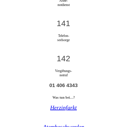
Ärzte-
notdienst
141
Telefon-
seelsorge
142
Vergiftungs-
notruf
01 406 4343
Was tun bei…?
Herzinfarkt
Atembeschwerden