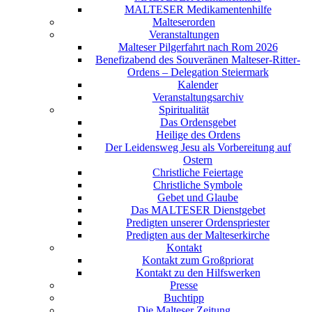
MALTESER Medikamentenhilfe
Malteserorden
Veranstaltungen
Malteser Pilgerfahrt nach Rom 2026
Benefizabend des Souveränen Malteser-Ritter-
Ordens – Delegation Steiermark
Kalender
Veranstaltungsarchiv
Spiritualität
Das Ordensgebet
Heilige des Ordens
Der Leidensweg Jesu als Vorbereitung auf
Ostern
Christliche Feiertage
Christliche Symbole
Gebet und Glaube
Das MALTESER Dienstgebet
Predigten unserer Ordenspriester
Predigten aus der Malteserkirche
Kontakt
Kontakt zum Großpriorat
Kontakt zu den Hilfswerken
Presse
Buchtipp
Die Malteser Zeitung