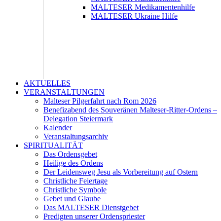
MALTESER Medikamentenhilfe
MALTESER Ukraine Hilfe
AKTUELLES
VERANSTALTUNGEN
Malteser Pilgerfahrt nach Rom 2026
Benefizabend des Souveränen Malteser-Ritter-Ordens –
Delegation Steiermark
Kalender
Veranstaltungsarchiv
SPIRITUALITÄT
Das Ordensgebet
Heilige des Ordens
Der Leidensweg Jesu als Vorbereitung auf Ostern
Christliche Feiertage
Christliche Symbole
Gebet und Glaube
Das MALTESER Dienstgebet
Predigten unserer Ordenspriester