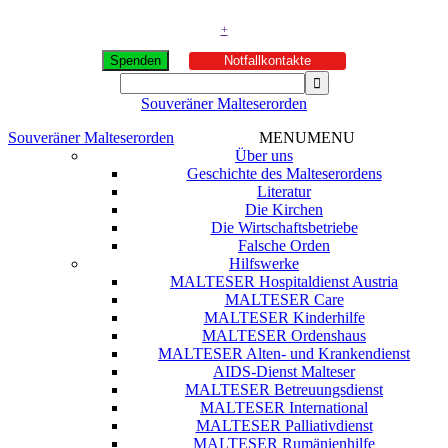
+
Spenden
Notfallkontakte
Souveräner Malteserorden
Souveräner Malteserorden
MENU
MENU
Über uns
Geschichte des Malteserordens
Literatur
Die Kirchen
Die Wirtschaftsbetriebe
Falsche Orden
Hilfswerke
MALTESER Hospitaldienst Austria
MALTESER Care
MALTESER Kinderhilfe
MALTESER Ordenshaus
MALTESER Alten- und Krankendienst
AIDS-Dienst Malteser
MALTESER Betreuungsdienst
MALTESER International
MALTESER Palliativdienst
MALTESER Rumänienhilfe