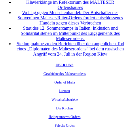
Klavierklänge im Refektorium des MALTESER
Ordenshauses
Welttag gegen Menschenhandel: Der Botschafter des
Souveränen Malteser-Ritter-Ordens fordert entschlossenes
Handeln gegen dieses Verbrechen
Start des 12. Sommercamps in Italien: Inklusion und
Solidarität stehen im Mittelpunkt des Engagements des
Malteserordens.
Stellungnahme zu den Berichten über den angeblichen Tod
eines „Diplomaten des Malteserordens“ bei dem russischen
Angriff vom 24. Juli in der Region Kiew
ÜBER UNS
Geschichte des Malteserordens
Order of Malta
Literatur
Wirtschaftsbetriebe
Die Kirchen
Heilige unseres Ordens
Falsche Orden