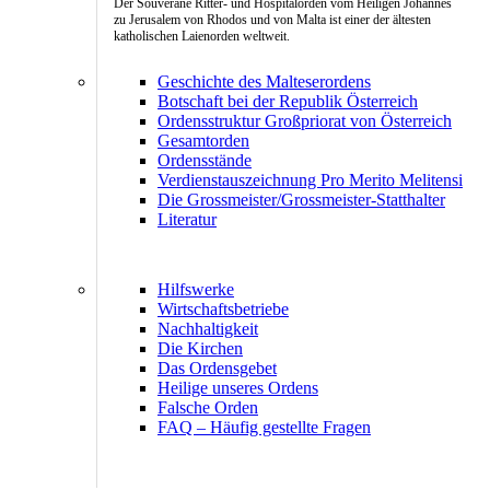
Der Souveräne Ritter- und Hospitalorden vom Heiligen Johannes
zu Jerusalem von Rhodos und von Malta ist einer der ältesten
katholischen Laienorden weltweit.
Geschichte des Malteserordens
Botschaft bei der Republik Österreich
Ordensstruktur Großpriorat von Österreich
Gesamtorden
Ordensstände
Verdienstauszeichnung Pro Merito Melitensi
Die Grossmeister/Grossmeister-Statthalter
Literatur
Hilfswerke
Wirtschaftsbetriebe
Nachhaltigkeit
Die Kirchen
Das Ordensgebet
Heilige unseres Ordens
Falsche Orden
FAQ – Häufig gestellte Fragen