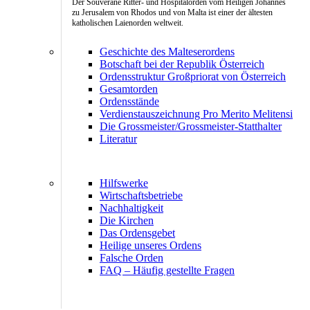
Der Souveräne Ritter- und Hospitalorden vom Heiligen Johannes
zu Jerusalem von Rhodos und von Malta ist einer der ältesten
katholischen Laienorden weltweit.
Geschichte des Malteserordens
Botschaft bei der Republik Österreich
Ordensstruktur Großpriorat von Österreich
Gesamtorden
Ordensstände
Verdienstauszeichnung Pro Merito Melitensi
Die Grossmeister/Grossmeister-Statthalter
Literatur
Hilfswerke
Wirtschaftsbetriebe
Nachhaltigkeit
Die Kirchen
Das Ordensgebet
Heilige unseres Ordens
Falsche Orden
FAQ – Häufig gestellte Fragen