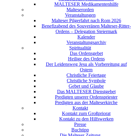
MALTESER Medikamentenhilfe
Malteserorden
Veranstaltungen
Malteser Pilgerfahrt nach Rom 2026
Benefizabend des Souveränen Malteser-Ritter-
Ordens – Delegation Steiermark
Kalender
Veranstaltungsarchiv
Spiritualität
Das Ordensgebet
Heilige des Ordens
Der Leidensweg Jesu als Vorbereitung auf
Ostern
Christliche Feiertage
Christliche Symbole
Gebet und Glaube
Das MALTESER Dienstgebet
Predigten unserer Ordenspriester
Predigten aus der Malteserkirche
Kontakt
Kontakt zum Großpriorat
Kontakt zu den Hilfswerken
Presse
Buchtipp
Die Malteser Zeitung