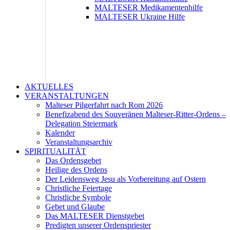
MALTESER Medikamentenhilfe
MALTESER Ukraine Hilfe
AKTUELLES
VERANSTALTUNGEN
Malteser Pilgerfahrt nach Rom 2026
Benefizabend des Souveränen Malteser-Ritter-Ordens –
Delegation Steiermark
Kalender
Veranstaltungsarchiv
SPIRITUALITÄT
Das Ordensgebet
Heilige des Ordens
Der Leidensweg Jesu als Vorbereitung auf Ostern
Christliche Feiertage
Christliche Symbole
Gebet und Glaube
Das MALTESER Dienstgebet
Predigten unserer Ordenspriester