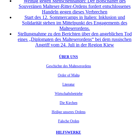
Welttag gegen Menschenhandel: Der Botschafter des
Souveränen Malteser-Ritter-Ordens fordert entschlossenes
Handeln gegen dieses Verbrechen
Start des 12. Sommercamps in Italien: Inklusion und
Solidarität stehen im Mittelpunkt des Engagements des
Malteserordens.
Stellungnahme zu den Berichten über den angeblichen Tod
eines „Diplomaten des Malteserordens“ bei dem russischen
Angriff vom 24. Juli in der Region Kiew
ÜBER UNS
Geschichte des Malteserordens
Order of Malta
Literatur
Wirtschaftsbetriebe
Die Kirchen
Heilige unseres Ordens
Falsche Orden
HILFSWERKE