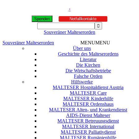
+
Spenden
Notfallkontakte
Souveräner Malteserorden
Souveräner Malteserorden
MENU
MENU
Über uns
Geschichte des Malteserordens
Literatur
Die Kirchen
Die Wirtschaftsbetriebe
Falsche Orden
Hilfswerke
MALTESER Hospitaldienst Austria
MALTESER Care
MALTESER Kinderhilfe
MALTESER Ordenshaus
MALTESER Alten- und Krankendienst
AIDS-Dienst Malteser
MALTESER Betreuungsdienst
MALTESER International
MALTESER Palliativdienst
MALTESER Rumänienhilfe