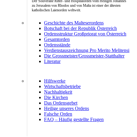
Der Souveräne Ritter- und Hospitalorden vom Heiligen Johannes
zu Jerusalem von Rhodos und von Malta ist einer der ältesten
katholischen Laienorden weltweit.
Geschichte des Malteserordens
Botschaft bei der Republik Österreich
Ordensstruktur Großpriorat von Österreich
Gesamtorden
Ordensstände
Verdienstauszeichnung Pro Merito Melitensi
Die Grossmeister/Grossmeister-Statthalter
Literatur
Hilfswerke
Wirtschaftsbetriebe
Nachhaltigkeit
Die Kirchen
Das Ordensgebet
Heilige unseres Ordens
Falsche Orden
FAQ – Häufig gestellte Fragen