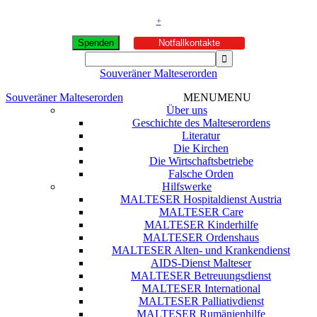
+
Spenden
Notfallkontakte
Souveräner Malteserorden
Souveräner Malteserorden
MENU
MENU
Über uns
Geschichte des Malteserordens
Literatur
Die Kirchen
Die Wirtschaftsbetriebe
Falsche Orden
Hilfswerke
MALTESER Hospitaldienst Austria
MALTESER Care
MALTESER Kinderhilfe
MALTESER Ordenshaus
MALTESER Alten- und Krankendienst
AIDS-Dienst Malteser
MALTESER Betreuungsdienst
MALTESER International
MALTESER Palliativdienst
MALTESER Rumänienhilfe