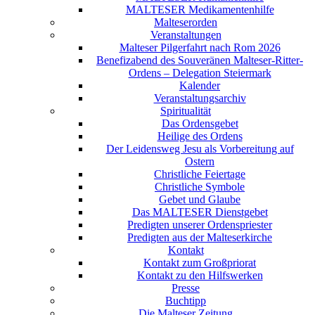
MALTESER Medikamentenhilfe
Malteserorden
Veranstaltungen
Malteser Pilgerfahrt nach Rom 2026
Benefizabend des Souveränen Malteser-Ritter-
Ordens – Delegation Steiermark
Kalender
Veranstaltungsarchiv
Spiritualität
Das Ordensgebet
Heilige des Ordens
Der Leidensweg Jesu als Vorbereitung auf
Ostern
Christliche Feiertage
Christliche Symbole
Gebet und Glaube
Das MALTESER Dienstgebet
Predigten unserer Ordenspriester
Predigten aus der Malteserkirche
Kontakt
Kontakt zum Großpriorat
Kontakt zu den Hilfswerken
Presse
Buchtipp
Die Malteser Zeitung