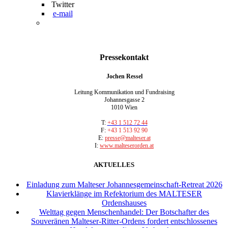
Twitter
e-mail
Pressekontakt
Jochen Ressel
Leitung Kommunikation und Fundraising
Johannesgasse 2
1010 Wien
T:
+43 1 512 72 44
F:
+43 1 513 92 90
E:
presse@malteser.at
I:
www.malteserorden.at
AKTUELLES
Einladung zum Malteser Johannesgemeinschaft-Retreat 2026
Klavierklänge im Refektorium des MALTESER
Ordenshauses
Welttag gegen Menschenhandel: Der Botschafter des
Souveränen Malteser-Ritter-Ordens fordert entschlossenes