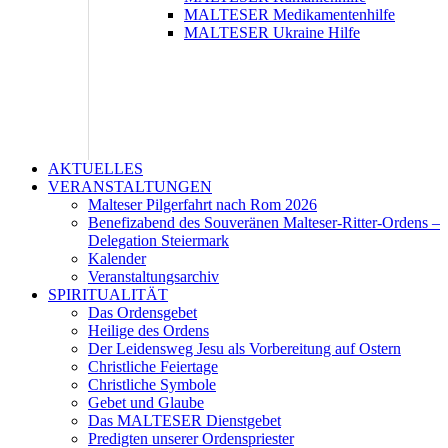
MALTESER Medikamentenhilfe
MALTESER Ukraine Hilfe
AKTUELLES
VERANSTALTUNGEN
Malteser Pilgerfahrt nach Rom 2026
Benefizabend des Souveränen Malteser-Ritter-Ordens –
Delegation Steiermark
Kalender
Veranstaltungsarchiv
SPIRITUALITÄT
Das Ordensgebet
Heilige des Ordens
Der Leidensweg Jesu als Vorbereitung auf Ostern
Christliche Feiertage
Christliche Symbole
Gebet und Glaube
Das MALTESER Dienstgebet
Predigten unserer Ordenspriester