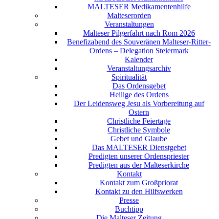
MALTESER Medikamentenhilfe
Malteserorden
Veranstaltungen
Malteser Pilgerfahrt nach Rom 2026
Benefizabend des Souveränen Malteser-Ritter-
Ordens – Delegation Steiermark
Kalender
Veranstaltungsarchiv
Spiritualität
Das Ordensgebet
Heilige des Ordens
Der Leidensweg Jesu als Vorbereitung auf
Ostern
Christliche Feiertage
Christliche Symbole
Gebet und Glaube
Das MALTESER Dienstgebet
Predigten unserer Ordenspriester
Predigten aus der Malteserkirche
Kontakt
Kontakt zum Großpriorat
Kontakt zu den Hilfswerken
Presse
Buchtipp
Die Malteser Zeitung