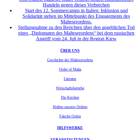
Handeln gegen dieses Verbrechen
Start des 12. Sommercamps in Italien: Inklusion und
Solidarität stehen im Mittelpunkt des Engagements des
Malteserordens.
Stellungnahme zu den Berichten über den angeblichen Tod
eines „Diplomaten des Malteserordens“ bei dem russischen
Angriff vom 24. Juli in der Region Kiew
ÜBER UNS
Geschichte des Malteserordens
Order of Malta
Literatur
Wirtschaftsbetriebe
Die Kirchen
Heilige unseres Ordens
Falsche Orden
HILFSWERKE
VERANSTALTUNGEN