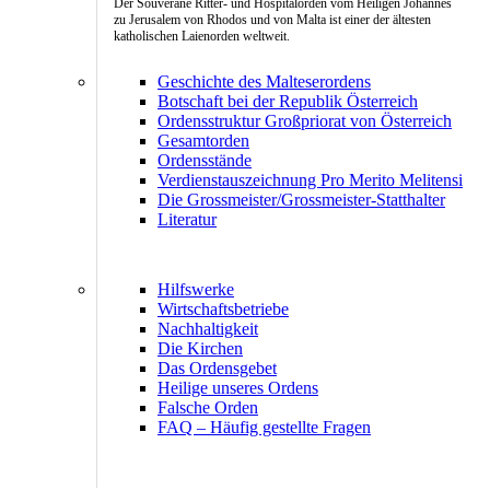
Der Souveräne Ritter- und Hospitalorden vom Heiligen Johannes
zu Jerusalem von Rhodos und von Malta ist einer der ältesten
katholischen Laienorden weltweit.
Geschichte des Malteserordens
Botschaft bei der Republik Österreich
Ordensstruktur Großpriorat von Österreich
Gesamtorden
Ordensstände
Verdienstauszeichnung Pro Merito Melitensi
Die Grossmeister/Grossmeister-Statthalter
Literatur
Hilfswerke
Wirtschaftsbetriebe
Nachhaltigkeit
Die Kirchen
Das Ordensgebet
Heilige unseres Ordens
Falsche Orden
FAQ – Häufig gestellte Fragen