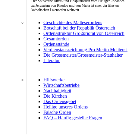
Der Souveräne Ritter- und Hospitalorden vom Heiligen Johannes
zu Jerusalem von Rhodos und von Malta ist einer der ältesten
katholischen Laienorden weltweit.
Geschichte des Malteserordens
Botschaft bei der Republik Österreich
Ordensstruktur Großpriorat von Österreich
Gesamtorden
Ordensstände
Verdienstauszeichnung Pro Merito Melitensi
Die Grossmeister/Grossmeister-Statthalter
Literatur
Hilfswerke
Wirtschaftsbetriebe
Nachhaltigkeit
Die Kirchen
Das Ordensgebet
Heilige unseres Ordens
Falsche Orden
FAQ – Häufig gestellte Fragen