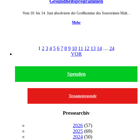
Gesundheitsprogrammen
Vom 10. bis 14. Juni absolvierte der Großkomtur des Souveränen Malt...
Mehr
1
2
3
4
5
6
7
8
9
10
11
12
13
14
…
24
VOR
Spenden
Testamentspende
Pressearchiv
2026
(57)
2025
(69)
2024
(50)