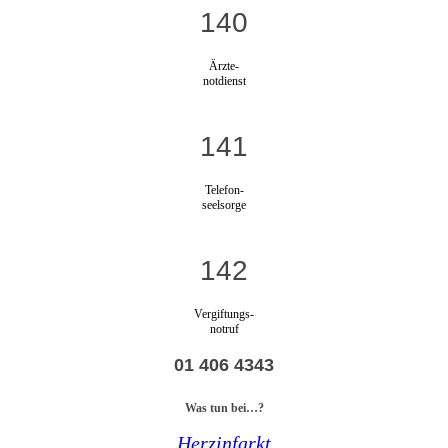
140
Ärzte-
notdienst
141
Telefon-
seelsorge
142
Vergiftungs-
notruf
01 406 4343
Was tun bei…?
Herzinfarkt