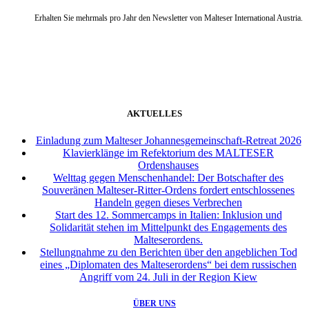
Erhalten Sie mehrmals pro Jahr den Newsletter von Malteser International Austria.
weiter
AKTUELLES
Einladung zum Malteser Johannesgemeinschaft-Retreat 2026
Klavierklänge im Refektorium des MALTESER
Ordenshauses
Welttag gegen Menschenhandel: Der Botschafter des
Souveränen Malteser-Ritter-Ordens fordert entschlossenes
Handeln gegen dieses Verbrechen
Start des 12. Sommercamps in Italien: Inklusion und
Solidarität stehen im Mittelpunkt des Engagements des
Malteserordens.
Stellungnahme zu den Berichten über den angeblichen Tod
eines „Diplomaten des Malteserordens“ bei dem russischen
Angriff vom 24. Juli in der Region Kiew
ÜBER UNS