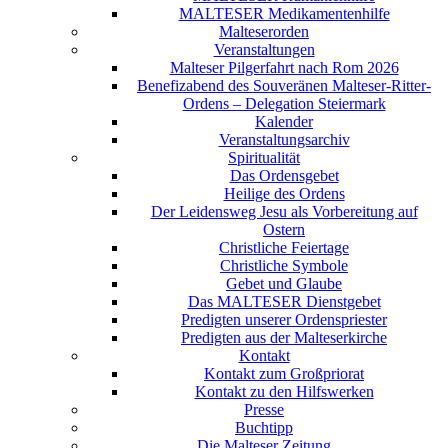
MALTESER Medikamentenhilfe
Malteserorden
Veranstaltungen
Malteser Pilgerfahrt nach Rom 2026
Benefizabend des Souveränen Malteser-Ritter-
Ordens – Delegation Steiermark
Kalender
Veranstaltungsarchiv
Spiritualität
Das Ordensgebet
Heilige des Ordens
Der Leidensweg Jesu als Vorbereitung auf
Ostern
Christliche Feiertage
Christliche Symbole
Gebet und Glaube
Das MALTESER Dienstgebet
Predigten unserer Ordenspriester
Predigten aus der Malteserkirche
Kontakt
Kontakt zum Großpriorat
Kontakt zu den Hilfswerken
Presse
Buchtipp
Die Malteser Zeitung