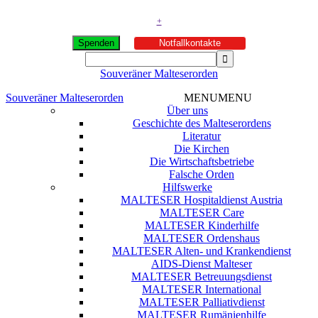
+
Spenden
Notfallkontakte
Souveräner Malteserorden
Souveräner Malteserorden
MENU
MENU
Über uns
Geschichte des Malteserordens
Literatur
Die Kirchen
Die Wirtschaftsbetriebe
Falsche Orden
Hilfswerke
MALTESER Hospitaldienst Austria
MALTESER Care
MALTESER Kinderhilfe
MALTESER Ordenshaus
MALTESER Alten- und Krankendienst
AIDS-Dienst Malteser
MALTESER Betreuungsdienst
MALTESER International
MALTESER Palliativdienst
MALTESER Rumänienhilfe