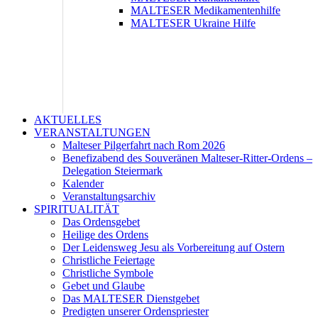
MALTESER Medikamentenhilfe
MALTESER Ukraine Hilfe
AKTUELLES
VERANSTALTUNGEN
Malteser Pilgerfahrt nach Rom 2026
Benefizabend des Souveränen Malteser-Ritter-Ordens –
Delegation Steiermark
Kalender
Veranstaltungsarchiv
SPIRITUALITÄT
Das Ordensgebet
Heilige des Ordens
Der Leidensweg Jesu als Vorbereitung auf Ostern
Christliche Feiertage
Christliche Symbole
Gebet und Glaube
Das MALTESER Dienstgebet
Predigten unserer Ordenspriester