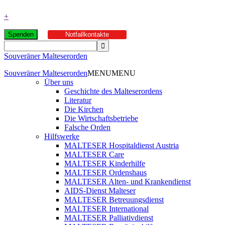
+
Spenden
Notfallkontakte
Souveräner Malteserorden
Souveräner Malteserorden
MENU
MENU
Über uns
Geschichte des Malteserordens
Literatur
Die Kirchen
Die Wirtschaftsbetriebe
Falsche Orden
Hilfswerke
MALTESER Hospitaldienst Austria
MALTESER Care
MALTESER Kinderhilfe
MALTESER Ordenshaus
MALTESER Alten- und Krankendienst
AIDS-Dienst Malteser
MALTESER Betreuungsdienst
MALTESER International
MALTESER Palliativdienst