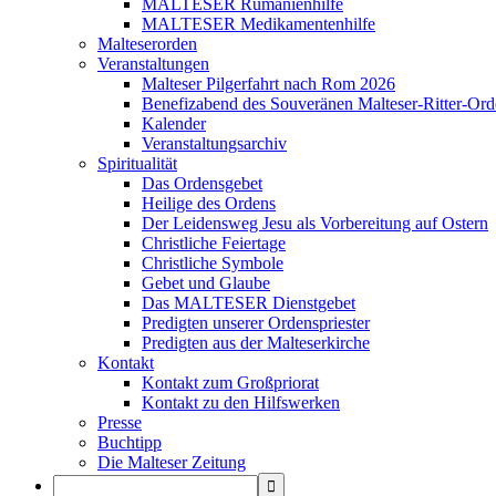
MALTESER Rumänienhilfe
MALTESER Medikamentenhilfe
Malteserorden
Veranstaltungen
Malteser Pilgerfahrt nach Rom 2026
Benefizabend des Souveränen Malteser-Ritter-Ord
Kalender
Veranstaltungsarchiv
Spiritualität
Das Ordensgebet
Heilige des Ordens
Der Leidensweg Jesu als Vorbereitung auf Ostern
Christliche Feiertage
Christliche Symbole
Gebet und Glaube
Das MALTESER Dienstgebet
Predigten unserer Ordenspriester
Predigten aus der Malteserkirche
Kontakt
Kontakt zum Großpriorat
Kontakt zu den Hilfswerken
Presse
Buchtipp
Die Malteser Zeitung