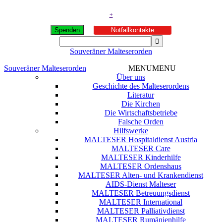
+
Spenden
Notfallkontakte
Souveräner Malteserorden
Souveräner Malteserorden
MENU
MENU
Über uns
Geschichte des Malteserordens
Literatur
Die Kirchen
Die Wirtschaftsbetriebe
Falsche Orden
Hilfswerke
MALTESER Hospitaldienst Austria
MALTESER Care
MALTESER Kinderhilfe
MALTESER Ordenshaus
MALTESER Alten- und Krankendienst
AIDS-Dienst Malteser
MALTESER Betreuungsdienst
MALTESER International
MALTESER Palliativdienst
MALTESER Rumänienhilfe