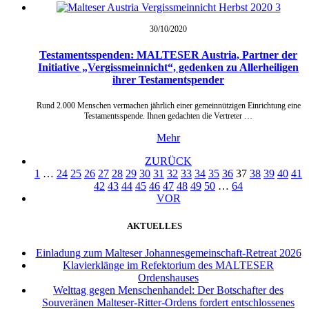
30/10/
2020
Testamentsspenden: MALTESER Austria, Partner der
Initiative „Vergissmeinnicht“, gedenken zu Allerheiligen
ihrer Testamentspender
Rund 2.000 Menschen vermachen jährlich einer gemeinnützigen Einrichtung eine
Testamentsspende. Ihnen gedachten die Vertreter …
Mehr
ZURÜCK
1
…
24
25
26
27
28
29
30
31
32
33
34
35
36
37
38
39
40
41
42
43
44
45
46
47
48
49
50
…
64
VOR
AKTUELLES
Einladung zum Malteser Johannesgemeinschaft-Retreat 2026
Klavierklänge im Refektorium des MALTESER
Ordenshauses
Welttag gegen Menschenhandel: Der Botschafter des
Souveränen Malteser-Ritter-Ordens fordert entschlossenes