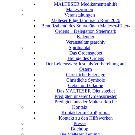
MALTESER Medikamentenhilfe
Malteserorden
Veranstaltungen
Malteser Pilgerfahrt nach Rom 2026
Benefizabend des Souveränen Malteser-Ritter-
Ordens – Delegation Steiermark
Kalender
Veranstaltungsarchiv
Spiritualität
Das Ordensgebet
Heilige des Ordens
Der Leidensweg Jesu als Vorbereitung auf
Ostern
Christliche Feiertage
Christliche Symbole
Gebet und Glaube
Das MALTESER Dienstgebet
Predigten unserer Ordenspriester
Predigten aus der Malteserkirche
Kontakt
Kontakt zum Großpriorat
Kontakt zu den Hilfswerken
Presse
Buchtipp
Die Malteser Zeitung