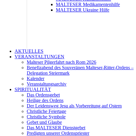
MALTESER Medikamentenhilfe
MALTESER Ukraine Hilfe
AKTUELLES
VERANSTALTUNGEN
Malteser Pilgerfahrt nach Rom 2026
Benefizabend des Souveränen Malteser-Ritter-Ordens –
Delegation Steiermark
Kalender
Veranstaltungsarchiv
SPIRITUALITÄT
Das Ordensgebet
Heilige des Ordens
Der Leidensweg Jesu als Vorbereitung auf Ostern
Christliche Feiertage
Christliche Symbole
Gebet und Glaube
Das MALTESER Dienstgebet
Predigten unserer Ordenspriester