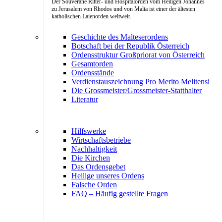
Der Souveräne Ritter- und Hospitalorden vom Heiligen Johannes
zu Jerusalem von Rhodos und von Malta ist einer der ältesten
katholischen Laienorden weltweit.
Geschichte des Malteserordens
Botschaft bei der Republik Österreich
Ordensstruktur Großpriorat von Österreich
Gesamtorden
Ordensstände
Verdienstauszeichnung Pro Merito Melitensi
Die Grossmeister/Grossmeister-Statthalter
Literatur
Hilfswerke
Wirtschaftsbetriebe
Nachhaltigkeit
Die Kirchen
Das Ordensgebet
Heilige unseres Ordens
Falsche Orden
FAQ – Häufig gestellte Fragen