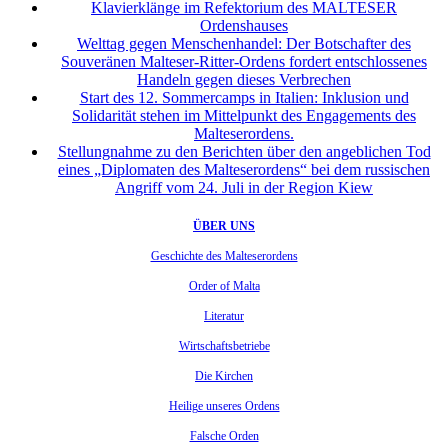
Klavierklänge im Refektorium des MALTESER
Ordenshauses
Welttag gegen Menschenhandel: Der Botschafter des
Souveränen Malteser-Ritter-Ordens fordert entschlossenes
Handeln gegen dieses Verbrechen
Start des 12. Sommercamps in Italien: Inklusion und
Solidarität stehen im Mittelpunkt des Engagements des
Malteserordens.
Stellungnahme zu den Berichten über den angeblichen Tod
eines „Diplomaten des Malteserordens“ bei dem russischen
Angriff vom 24. Juli in der Region Kiew
ÜBER UNS
Geschichte des Malteserordens
Order of Malta
Literatur
Wirtschaftsbetriebe
Die Kirchen
Heilige unseres Ordens
Falsche Orden