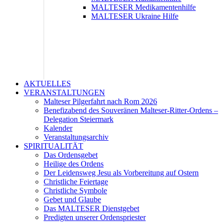
MALTESER Medikamentenhilfe
MALTESER Ukraine Hilfe
AKTUELLES
VERANSTALTUNGEN
Malteser Pilgerfahrt nach Rom 2026
Benefizabend des Souveränen Malteser-Ritter-Ordens –
Delegation Steiermark
Kalender
Veranstaltungsarchiv
SPIRITUALITÄT
Das Ordensgebet
Heilige des Ordens
Der Leidensweg Jesu als Vorbereitung auf Ostern
Christliche Feiertage
Christliche Symbole
Gebet und Glaube
Das MALTESER Dienstgebet
Predigten unserer Ordenspriester