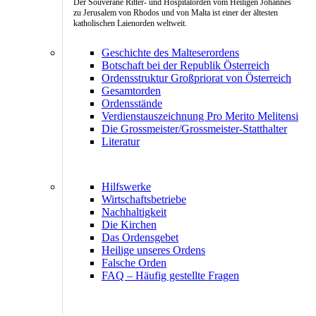
Der Souveräne Ritter- und Hospitalorden vom Heiligen Johannes
zu Jerusalem von Rhodos und von Malta ist einer der ältesten
katholischen Laienorden weltweit.
Geschichte des Malteserordens
Botschaft bei der Republik Österreich
Ordensstruktur Großpriorat von Österreich
Gesamtorden
Ordensstände
Verdienstauszeichnung Pro Merito Melitensi
Die Grossmeister/Grossmeister-Statthalter
Literatur
Hilfswerke
Wirtschaftsbetriebe
Nachhaltigkeit
Die Kirchen
Das Ordensgebet
Heilige unseres Ordens
Falsche Orden
FAQ – Häufig gestellte Fragen