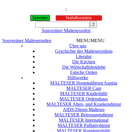
+
Spenden
Notfallkontakte
Souveräner Malteserorden
Souveräner Malteserorden
MENU
MENU
Über uns
Geschichte des Malteserordens
Literatur
Die Kirchen
Die Wirtschaftsbetriebe
Falsche Orden
Hilfswerke
MALTESER Hospitaldienst Austria
MALTESER Care
MALTESER Kinderhilfe
MALTESER Ordenshaus
MALTESER Alten- und Krankendienst
AIDS-Dienst Malteser
MALTESER Betreuungsdienst
MALTESER International
MALTESER Palliativdienst
MALTESER Rumänienhilfe