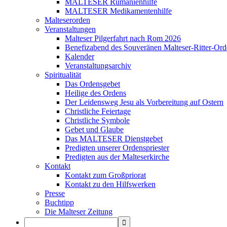
MALTESER Rumänienhilfe
MALTESER Medikamentenhilfe
Malteserorden
Veranstaltungen
Malteser Pilgerfahrt nach Rom 2026
Benefizabend des Souveränen Malteser-Ritter-Ord
Kalender
Veranstaltungsarchiv
Spiritualität
Das Ordensgebet
Heilige des Ordens
Der Leidensweg Jesu als Vorbereitung auf Ostern
Christliche Feiertage
Christliche Symbole
Gebet und Glaube
Das MALTESER Dienstgebet
Predigten unserer Ordenspriester
Predigten aus der Malteserkirche
Kontakt
Kontakt zum Großpriorat
Kontakt zu den Hilfswerken
Presse
Buchtipp
Die Malteser Zeitung