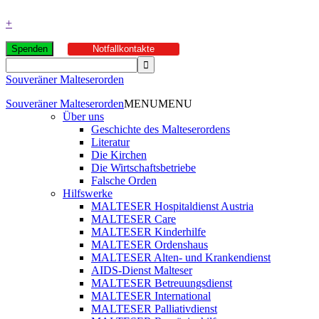
+
Spenden
Notfallkontakte
Souveräner Malteserorden
Souveräner Malteserorden
MENU
MENU
Über uns
Geschichte des Malteserordens
Literatur
Die Kirchen
Die Wirtschaftsbetriebe
Falsche Orden
Hilfswerke
MALTESER Hospitaldienst Austria
MALTESER Care
MALTESER Kinderhilfe
MALTESER Ordenshaus
MALTESER Alten- und Krankendienst
AIDS-Dienst Malteser
MALTESER Betreuungsdienst
MALTESER International
MALTESER Palliativdienst