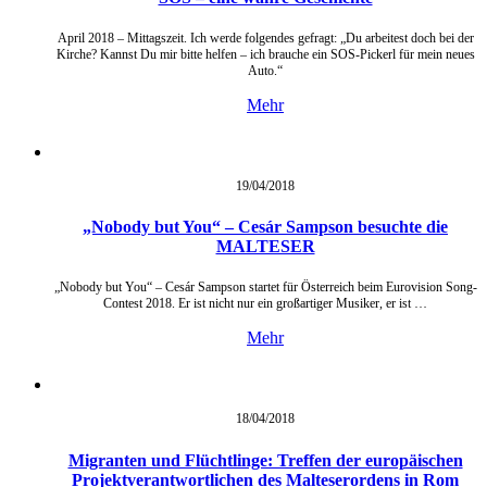
April 2018 – Mittagszeit. Ich werde folgendes gefragt: „Du arbeitest doch bei der
Kirche? Kannst Du mir bitte helfen – ich brauche ein SOS-Pickerl für mein neues
Auto.“
Mehr
19/04/
2018
„Nobody but You“ – Cesár Sampson besuchte die
MALTESER
„Nobody but You“ – Cesár Sampson startet für Österreich beim Eurovision Song-
Contest 2018. Er ist nicht nur ein großartiger Musiker, er ist …
Mehr
18/04/
2018
Migranten und Flüchtlinge: Treffen der europäischen
Projektverantwortlichen des Malteserordens in Rom