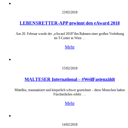
23/02/
2018
LEBENSRETTER-APP gewinnt den eAward 2018
Am 20. Februar wurde der „eAward 2018“iIm Rahmen einer großen Verleihung
im T-Center in Wien …
Mehr
15/02/
2018
MALTESER International – #WeilFastenzählt
Mittellos, traumatisiert und körperlich schwer gezeichnet – diese Menschen haben
Fürchterliches erlebt: …
Mehr
14/02/
2018