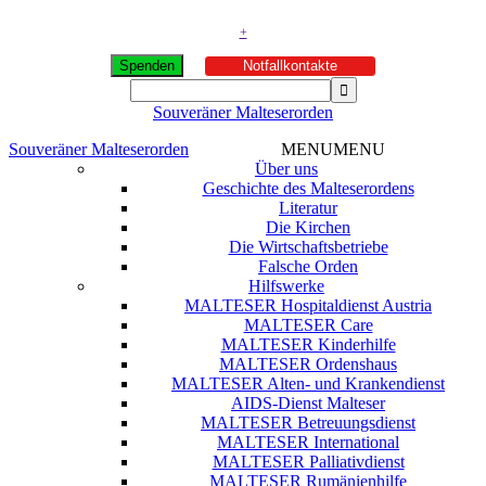
+
Spenden
Notfallkontakte
Souveräner Malteserorden
Souveräner Malteserorden
MENU
MENU
Über uns
Geschichte des Malteserordens
Literatur
Die Kirchen
Die Wirtschaftsbetriebe
Falsche Orden
Hilfswerke
MALTESER Hospitaldienst Austria
MALTESER Care
MALTESER Kinderhilfe
MALTESER Ordenshaus
MALTESER Alten- und Krankendienst
AIDS-Dienst Malteser
MALTESER Betreuungsdienst
MALTESER International
MALTESER Palliativdienst
MALTESER Rumänienhilfe