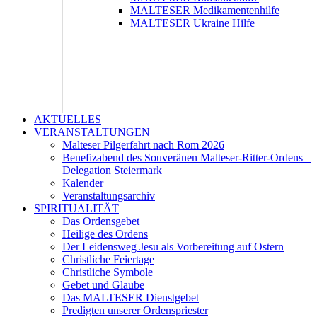
MALTESER Medikamentenhilfe
MALTESER Ukraine Hilfe
AKTUELLES
VERANSTALTUNGEN
Malteser Pilgerfahrt nach Rom 2026
Benefizabend des Souveränen Malteser-Ritter-Ordens –
Delegation Steiermark
Kalender
Veranstaltungsarchiv
SPIRITUALITÄT
Das Ordensgebet
Heilige des Ordens
Der Leidensweg Jesu als Vorbereitung auf Ostern
Christliche Feiertage
Christliche Symbole
Gebet und Glaube
Das MALTESER Dienstgebet
Predigten unserer Ordenspriester