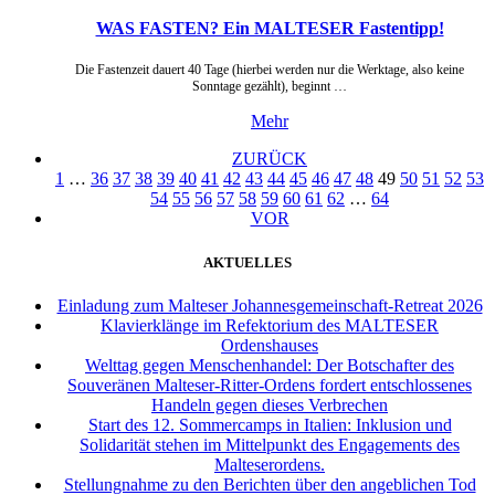
WAS FASTEN? Ein MALTESER Fastentipp!
Die Fastenzeit dauert 40 Tage (hierbei werden nur die Werktage, also keine
Sonntage gezählt), beginnt …
Mehr
ZURÜCK
1
…
36
37
38
39
40
41
42
43
44
45
46
47
48
49
50
51
52
53
54
55
56
57
58
59
60
61
62
…
64
VOR
AKTUELLES
Einladung zum Malteser Johannesgemeinschaft-Retreat 2026
Klavierklänge im Refektorium des MALTESER
Ordenshauses
Welttag gegen Menschenhandel: Der Botschafter des
Souveränen Malteser-Ritter-Ordens fordert entschlossenes
Handeln gegen dieses Verbrechen
Start des 12. Sommercamps in Italien: Inklusion und
Solidarität stehen im Mittelpunkt des Engagements des
Malteserordens.
Stellungnahme zu den Berichten über den angeblichen Tod