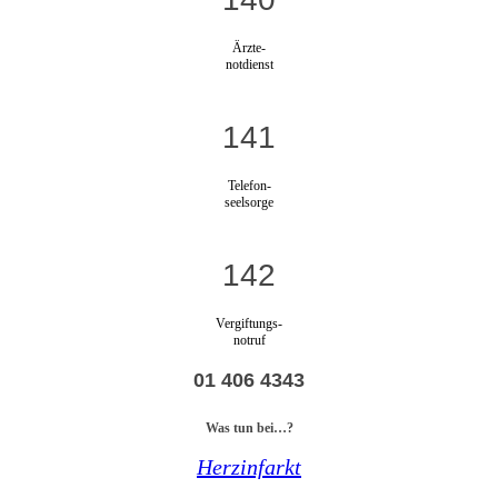
Ärzte-
notdienst
141
Telefon-
seelsorge
142
Vergiftungs-
notruf
01 406 4343
Was tun bei…?
Herzinfarkt