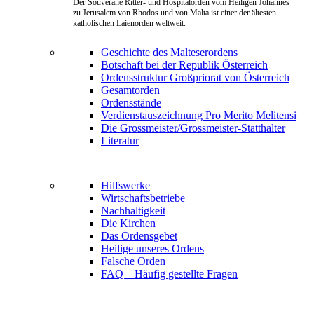
Der Souveräne Ritter- und Hospitalorden vom Heiligen Johannes
zu Jerusalem von Rhodos und von Malta ist einer der ältesten
katholischen Laienorden weltweit.
Geschichte des Malteserordens
Botschaft bei der Republik Österreich
Ordensstruktur Großpriorat von Österreich
Gesamtorden
Ordensstände
Verdienstauszeichnung Pro Merito Melitensi
Die Grossmeister/Grossmeister-Statthalter
Literatur
Hilfswerke
Wirtschaftsbetriebe
Nachhaltigkeit
Die Kirchen
Das Ordensgebet
Heilige unseres Ordens
Falsche Orden
FAQ – Häufig gestellte Fragen