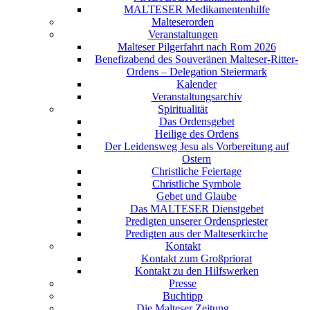
MALTESER Medikamentenhilfe
Malteserorden
Veranstaltungen
Malteser Pilgerfahrt nach Rom 2026
Benefizabend des Souveränen Malteser-Ritter-
Ordens – Delegation Steiermark
Kalender
Veranstaltungsarchiv
Spiritualität
Das Ordensgebet
Heilige des Ordens
Der Leidensweg Jesu als Vorbereitung auf
Ostern
Christliche Feiertage
Christliche Symbole
Gebet und Glaube
Das MALTESER Dienstgebet
Predigten unserer Ordenspriester
Predigten aus der Malteserkirche
Kontakt
Kontakt zum Großpriorat
Kontakt zu den Hilfswerken
Presse
Buchtipp
Die Malteser Zeitung