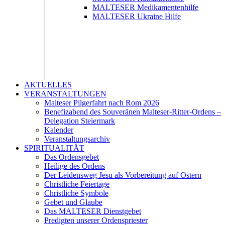
MALTESER Medikamentenhilfe
MALTESER Ukraine Hilfe
AKTUELLES
VERANSTALTUNGEN
Malteser Pilgerfahrt nach Rom 2026
Benefizabend des Souveränen Malteser-Ritter-Ordens –
Delegation Steiermark
Kalender
Veranstaltungsarchiv
SPIRITUALITÄT
Das Ordensgebet
Heilige des Ordens
Der Leidensweg Jesu als Vorbereitung auf Ostern
Christliche Feiertage
Christliche Symbole
Gebet und Glaube
Das MALTESER Dienstgebet
Predigten unserer Ordenspriester