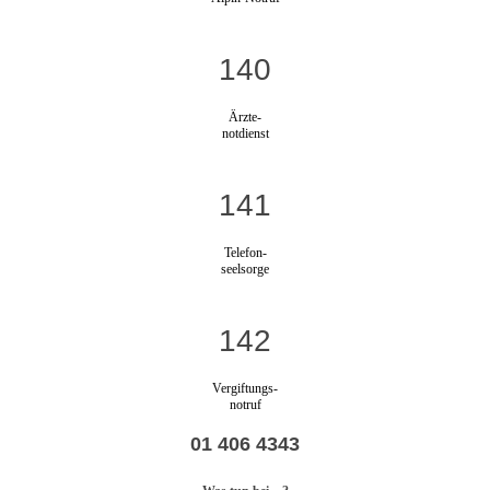
140
Ärzte-
notdienst
141
Telefon-
seelsorge
142
Vergiftungs-
notruf
01 406 4343