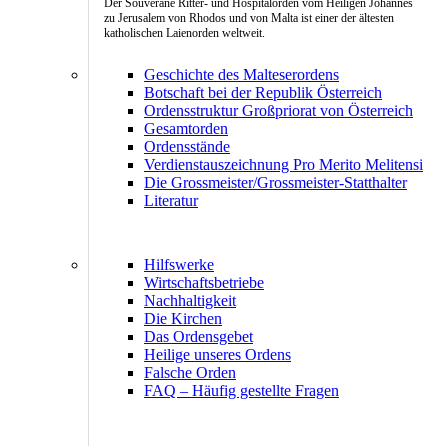
Der Souveräne Ritter- und Hospitalorden vom Heiligen Johannes
zu Jerusalem von Rhodos und von Malta ist einer der ältesten
katholischen Laienorden weltweit.
Geschichte des Malteserordens
Botschaft bei der Republik Österreich
Ordensstruktur Großpriorat von Österreich
Gesamtorden
Ordensstände
Verdienstauszeichnung Pro Merito Melitensi
Die Grossmeister/Grossmeister-Statthalter
Literatur
Hilfswerke
Wirtschaftsbetriebe
Nachhaltigkeit
Die Kirchen
Das Ordensgebet
Heilige unseres Ordens
Falsche Orden
FAQ – Häufig gestellte Fragen