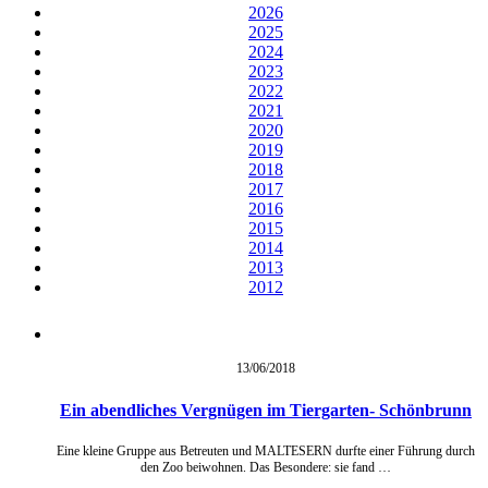
2026
2025
2024
2023
2022
2021
2020
2019
2018
2017
2016
2015
2014
2013
2012
13/06/
2018
Ein abendliches Vergnügen im Tiergarten- Schönbrunn
Eine kleine Gruppe aus Betreuten und MALTESERN durfte einer Führung durch
den Zoo beiwohnen. Das Besondere: sie fand …