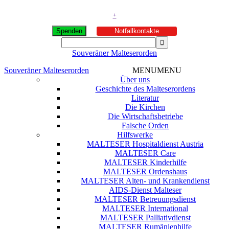
+
Spenden
Notfallkontakte
Souveräner Malteserorden
Souveräner Malteserorden
MENU
MENU
Über uns
Geschichte des Malteserordens
Literatur
Die Kirchen
Die Wirtschaftsbetriebe
Falsche Orden
Hilfswerke
MALTESER Hospitaldienst Austria
MALTESER Care
MALTESER Kinderhilfe
MALTESER Ordenshaus
MALTESER Alten- und Krankendienst
AIDS-Dienst Malteser
MALTESER Betreuungsdienst
MALTESER International
MALTESER Palliativdienst
MALTESER Rumänienhilfe