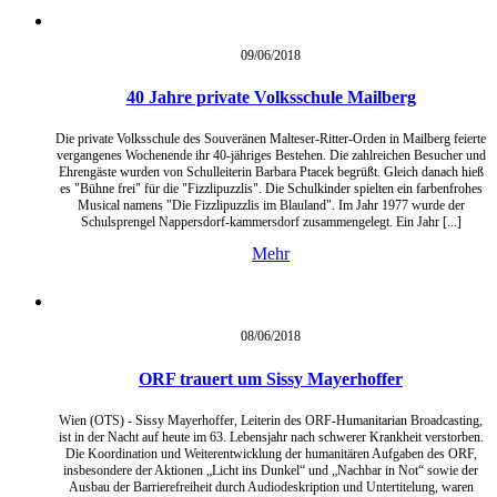
09/06/
2018
40 Jahre private Volksschule Mailberg
Die private Volksschule des Souveränen Malteser-Ritter-Orden in Mailberg feierte
vergangenes Wochenende ihr 40-jähriges Bestehen. Die zahlreichen Besucher und
Ehrengäste wurden von Schulleiterin Barbara Ptacek begrüßt. Gleich danach hieß
es "Bühne frei" für die "Fizzlipuzzlis". Die Schulkinder spielten ein farbenfrohes
Musical namens "Die Fizzlipuzzlis im Blauland". Im Jahr 1977 wurde der
Schulsprengel Nappersdorf-kammersdorf zusammengelegt. Ein Jahr [...]
Mehr
08/06/
2018
ORF trauert um Sissy Mayerhoffer
Wien (OTS) - Sissy Mayerhoffer, Leiterin des ORF-Humanitarian Broadcasting,
ist in der Nacht auf heute im 63. Lebensjahr nach schwerer Krankheit verstorben.
Die Koordination und Weiterentwicklung der humanitären Aufgaben des ORF,
insbesondere der Aktionen „Licht ins Dunkel“ und „Nachbar in Not“ sowie der
Ausbau der Barrierefreiheit durch Audiodeskription und Untertitelung, waren