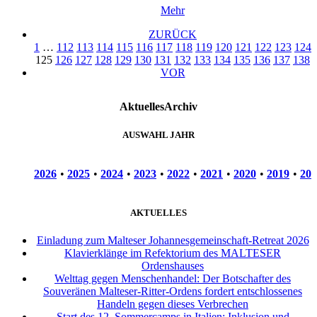
Mehr
ZURÜCK
1
…
112
113
114
115
116
117
118
119
120
121
122
123
124
125
126
127
128
129
130
131
132
133
134
135
136
137
138
VOR
Aktuelles
Archiv
AUSWAHL JAHR
2026
•
2025
•
2024
•
2023
•
2022
•
2021
•
2020
•
2019
•
201
AKTUELLES
Einladung zum Malteser Johannesgemeinschaft-Retreat 2026
Klavierklänge im Refektorium des MALTESER
Ordenshauses
Welttag gegen Menschenhandel: Der Botschafter des
Souveränen Malteser-Ritter-Ordens fordert entschlossenes
Handeln gegen dieses Verbrechen
Start des 12. Sommercamps in Italien: Inklusion und