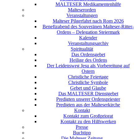
MALTESER Medikamentenhilfe
Malteserorden
Veranstaltungen
Malteser Pilgerfahrt nach Rom 2026
Benefizabend des Souveränen Malteser-Ritter-
Ordens – Delegation Steiermark
Kalender
Veranstaltungsarchiv
Spiritualität
Das Ordensgebet
Heilige des Ordens
Der Leidensweg Jesu als Vorbereitung auf
Ostern
Christliche Feiertage
Christliche Symbole
Gebet und Glaube
Das MALTESER Dienstgebet
Predigten unserer Ordenspriester
Predigten aus der Malteserkirche
Kontakt
Kontakt zum Großpriorat
Kontakt zu den Hilfswerken
Presse
Buchtipp
Die Malteser Zeitung