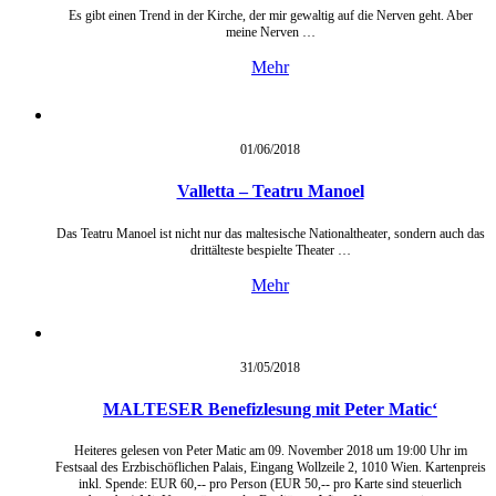
Es gibt einen Trend in der Kirche, der mir gewaltig auf die Nerven geht. Aber
meine Nerven …
Mehr
01/06/
2018
Valletta – Teatru Manoel
Das Teatru Manoel ist nicht nur das maltesische Nationaltheater, sondern auch das
drittälteste bespielte Theater …
Mehr
31/05/
2018
MALTESER Benefizlesung mit Peter Matic‘
Heiteres gelesen von Peter Matic am 09. November 2018 um 19:00 Uhr im
Festsaal des Erzbischöflichen Palais, Eingang Wollzeile 2, 1010 Wien. Kartenpreis
inkl. Spende: EUR 60,-- pro Person (EUR 50,-- pro Karte sind steuerlich