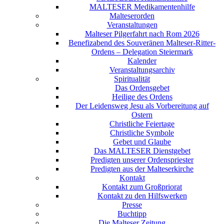
MALTESER Medikamentenhilfe
Malteserorden
Veranstaltungen
Malteser Pilgerfahrt nach Rom 2026
Benefizabend des Souveränen Malteser-Ritter-
Ordens – Delegation Steiermark
Kalender
Veranstaltungsarchiv
Spiritualität
Das Ordensgebet
Heilige des Ordens
Der Leidensweg Jesu als Vorbereitung auf
Ostern
Christliche Feiertage
Christliche Symbole
Gebet und Glaube
Das MALTESER Dienstgebet
Predigten unserer Ordenspriester
Predigten aus der Malteserkirche
Kontakt
Kontakt zum Großpriorat
Kontakt zu den Hilfswerken
Presse
Buchtipp
Die Malteser Zeitung