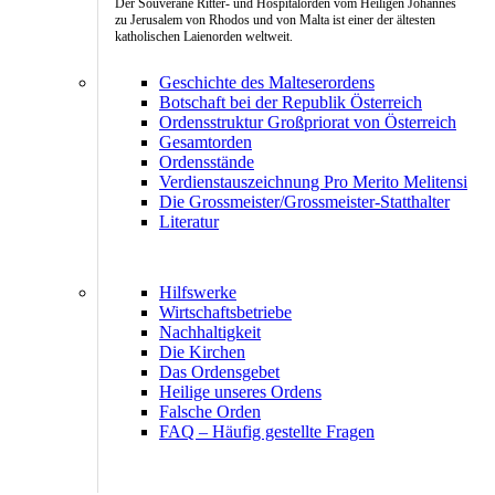
Der Souveräne Ritter- und Hospitalorden vom Heiligen Johannes
zu Jerusalem von Rhodos und von Malta ist einer der ältesten
katholischen Laienorden weltweit.
Geschichte des Malteserordens
Botschaft bei der Republik Österreich
Ordensstruktur Großpriorat von Österreich
Gesamtorden
Ordensstände
Verdienstauszeichnung Pro Merito Melitensi
Die Grossmeister/Grossmeister-Statthalter
Literatur
Hilfswerke
Wirtschaftsbetriebe
Nachhaltigkeit
Die Kirchen
Das Ordensgebet
Heilige unseres Ordens
Falsche Orden
FAQ – Häufig gestellte Fragen