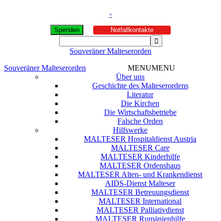
+
Spenden
Notfallkontakte
Souveräner Malteserorden
Souveräner Malteserorden
MENU
MENU
Über uns
Geschichte des Malteserordens
Literatur
Die Kirchen
Die Wirtschaftsbetriebe
Falsche Orden
Hilfswerke
MALTESER Hospitaldienst Austria
MALTESER Care
MALTESER Kinderhilfe
MALTESER Ordenshaus
MALTESER Alten- und Krankendienst
AIDS-Dienst Malteser
MALTESER Betreuungsdienst
MALTESER International
MALTESER Palliativdienst
MALTESER Rumänienhilfe