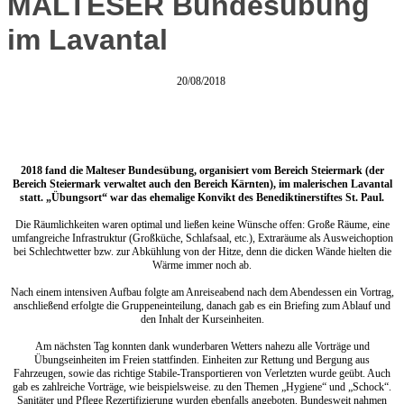
MALTESER Bundesübung
im Lavantal
20/08/2018
2018 fand die Malteser Bundesübung, organisiert vom Bereich Steiermark (der
Bereich Steiermark verwaltet auch den Bereich Kärnten), im malerischen Lavantal
statt. „Übungsort“ war das ehemalige Konvikt des Benediktinerstiftes St. Paul.
Die Räumlichkeiten waren optimal und ließen keine Wünsche offen: Große Räume, eine
umfangreiche Infrastruktur (Großküche, Schlafsaal, etc.), Extraräume als Ausweichoption
bei Schlechtwetter bzw. zur Abkühlung von der Hitze, denn die dicken Wände hielten die
Wärme immer noch ab.
Nach einem intensiven Aufbau folgte am Anreiseabend nach dem Abendessen ein Vortrag,
anschließend erfolgte die Gruppeneinteilung, danach gab es ein Briefing zum Ablauf und
den Inhalt der Kurseinheiten.
Am nächsten Tag konnten dank wunderbaren Wetters nahezu alle Vorträge und
Übungseinheiten im Freien stattfinden. Einheiten zur Rettung und Bergung aus
Fahrzeugen, sowie das richtige Stabile-Transportieren von Verletzten wurde geübt. Auch
gab es zahlreiche Vorträge, wie beispielsweise. zu den Themen „Hygiene“ und „Schock“.
Sanitäter und Pflege Rezertifizierung wurden ebenfalls angeboten. Bundesweit nahmen