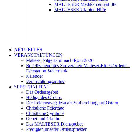
MALTESER Medikamentenhilfe
MALTESER Ukraine Hilfe
AKTUELLES
VERANSTALTUNGEN
Malteser Pilgerfahrt nach Rom 2026
Benefizabend des Souveränen Malteser-Ritter-Ordens –
Delegation Steiermark
Kalender
Veranstaltungsarchiv
SPIRITUALITÄT
Das Ordensgebet
Heilige des Ordens
Der Leidensweg Jesu als Vorbereitung auf Ostern
Christliche Feiertage
Christliche Symbole
Gebet und Glaube
Das MALTESER Dienstgebet
Predigten unserer Ordenspriester