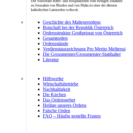
Der Souveräne Ritter- und Hospitalorden vom Heiligen Johannes
zu Jerusalem von Rhodos und von Malta ist einer der ältesten
katholischen Laienorden weltweit.
Geschichte des Malteserordens
Botschaft bei der Republik Österreich
Ordensstruktur Großpriorat von Österreich
Gesamtorden
Ordensstände
Verdienstauszeichnung Pro Merito Melitensi
Die Grossmeister/Grossmeister-Statthalter
Literatur
Hilfswerke
Wirtschaftsbetriebe
Nachhaltigkeit
Die Kirchen
Das Ordensgebet
Heilige unseres Ordens
Falsche Orden
FAQ – Häufig gestellte Fragen