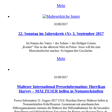
Mehr
03/09/
2017
22. Sonntag im Jahreskreis (A), 3. September 2017
Im Namen des Vaters + des Sohnes + des Heiligen Geistes
„Komm!“ Das ist das allererste Wort an Petrus. Jesus will ihn zum
Menschenfischer machen. So beginnt ihre Geschichte.
Mehr
01/09/
2017
Malteser International Presseinformation: Hurrikan
Harvey – MALTESER helfen in Notunterkünften
Presse-Information 31. August 2017 USA/ Hurrikan Harvey Malteser helfen in
Notunterkünften Köln/Houston. Gemeinsam mit amerikanischen
Hilfsorganisationen stimmen die Malteser ihre Hilfsmaßnahmen für die besonders
Betroffenen und hilfsbedürftigen Einwohner der Region um Houston/Texas ab.