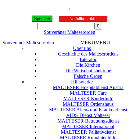
+
Spenden
Notfallkontakte
Souveräner Malteserorden
Souveräner Malteserorden
MENU
MENU
Über uns
Geschichte des Malteserordens
Literatur
Die Kirchen
Die Wirtschaftsbetriebe
Falsche Orden
Hilfswerke
MALTESER Hospitaldienst Austria
MALTESER Care
MALTESER Kinderhilfe
MALTESER Ordenshaus
MALTESER Alten- und Krankendienst
AIDS-Dienst Malteser
MALTESER Betreuungsdienst
MALTESER International
MALTESER Palliativdienst
MALTESER Rumänienhilfe