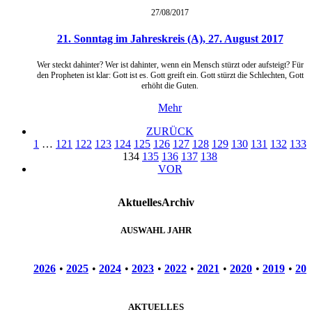
27/08/
2017
21. Sonntag im Jahreskreis (A), 27. August 2017
Wer steckt dahinter? Wer ist dahinter, wenn ein Mensch stürzt oder aufsteigt? Für
den Propheten ist klar: Gott ist es. Gott greift ein. Gott stürzt die Schlechten, Gott
erhöht die Guten.
Mehr
ZURÜCK
1
…
121
122
123
124
125
126
127
128
129
130
131
132
133
134
135
136
137
138
VOR
Aktuelles
Archiv
AUSWAHL JAHR
2026
•
2025
•
2024
•
2023
•
2022
•
2021
•
2020
•
2019
•
201
AKTUELLES