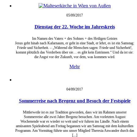
05/09/
2017
Dienstag der 22. Woche im Jahreskreis
Im Namen des Vaters + des Sohnes + des Heiligen Geistes
Jesus geht hinab nach Kafarnaum, er geht in eine Stadt, er lehrt, es ist ein Samstag:
Friede und Sicherheit. – „Während die Menschen sagen: Friede und Sicherheit!,
kommt plötzlich das Verderben über sie… es gibt kein Entrinnen.“ Und da ist sie:
die Angst vor der Zukunft, vor dem, was kommen wird.
Mehr
04/09/
2017
Sommerreise nach Bregenz und Besuch der Festspiele
Mittlerweile ist es zur Tradition geworden, dass wir im Rahmen unserer
Sommerreise alle zwei Jahre Bregenz besuchen. Am vorletzten August
Wochenende war es wieder so weit und wir fuhren ins Ländle. Nach einem
amüsanten Spieleabend am Freitag begannen wir am Samstag mit dem kulturellen
Programm. Am Vormittag führte uns unser Mitglied Theresia Anwander durch das
[...]