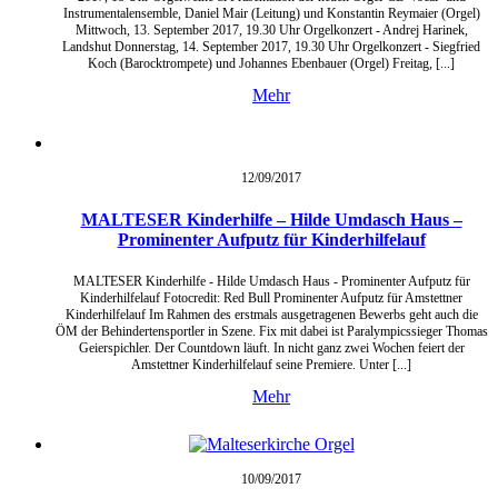
Instrumentalensemble, Daniel Mair (Leitung) und Konstantin Reymaier (Orgel)
Mittwoch, 13. September 2017, 19.30 Uhr Orgelkonzert - Andrej Harinek,
Landshut Donnerstag, 14. September 2017, 19.30 Uhr Orgelkonzert - Siegfried
Koch (Barocktrompete) und Johannes Ebenbauer (Orgel) Freitag, [...]
Mehr
12/09/
2017
MALTESER Kinderhilfe – Hilde Umdasch Haus –
Prominenter Aufputz für Kinderhilfelauf
MALTESER Kinderhilfe - Hilde Umdasch Haus - Prominenter Aufputz für
Kinderhilfelauf Fotocredit: Red Bull Prominenter Aufputz für Amstettner
Kinderhilfelauf Im Rahmen des erstmals ausgetragenen Bewerbs geht auch die
ÖM der Behindertensportler in Szene. Fix mit dabei ist Paralympicssieger Thomas
Geierspichler. Der Countdown läuft. In nicht ganz zwei Wochen feiert der
Amstettner Kinderhilfelauf seine Premiere. Unter [...]
Mehr
10/09/
2017