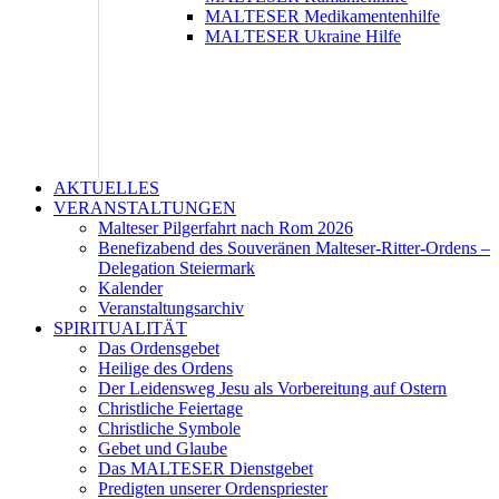
MALTESER Medikamentenhilfe
MALTESER Ukraine Hilfe
AKTUELLES
VERANSTALTUNGEN
Malteser Pilgerfahrt nach Rom 2026
Benefizabend des Souveränen Malteser-Ritter-Ordens –
Delegation Steiermark
Kalender
Veranstaltungsarchiv
SPIRITUALITÄT
Das Ordensgebet
Heilige des Ordens
Der Leidensweg Jesu als Vorbereitung auf Ostern
Christliche Feiertage
Christliche Symbole
Gebet und Glaube
Das MALTESER Dienstgebet
Predigten unserer Ordenspriester