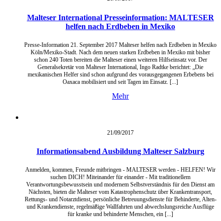
Malteser International Presseinformation: MALTESER
helfen nach Erdbeben in Mexiko
Presse-Information 21. September 2017 Malteser helfen nach Erdbeben in Mexiko
Köln/Mexiko-Stadt. Nach dem neuen starken Erdbeben in Mexiko mit bisher
schon 240 Toten bereiten die Malteser einen weiteren Hilfseinsatz vor. Der
Generalsekretär von Malteser International, Ingo Radtke berichtet: „Die
mexikanischen Helfer sind schon aufgrund des vorausgegangenen Erbebens bei
Oaxaca mobilisiert und seit Tagen im Einsatz. [...]
Mehr
21/09/
2017
Informationsabend Ausbildung Malteser Salzburg
Anmelden, kommen, Freunde mitbringen - MALTESER werden - HELFEN! Wir
suchen DICH! Miteinander für einander - Mit traditionellem
Verantwortungsbewusstsein und modernem Selbstverständnis für den Dienst am
Nächsten, bieten die Malteser vom Katastrophenschutz über Krankentransport,
Rettungs‐ und Notarztdienst, persönliche Betreuungsdienste für Behinderte, Alten‐
und Krankendienste, regelmäßige Wallfahrten und abwechslungsreiche Ausflüge
für kranke und behinderte Menschen, ein [...]