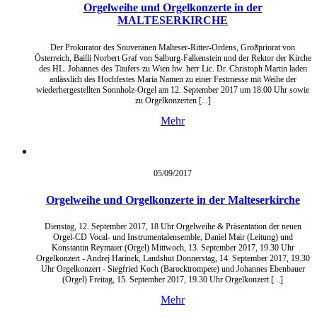
Orgelweihe und Orgelkonzerte in der
MALTESERKIRCHE
Der Prokurator des Souveränen Malteser-Ritter-Ordens, Großpriorat von
Österreich, Bailli Norbert Graf von Salburg-Falkenstein und der Rektor der Kirche
des HL. Johannes des Täufers zu Wien hw. herr Lic. Dr. Christoph Martin laden
anlässlich des Hochfestes Maria Namen zu einer Festmesse mit Weihe der
wiederhergestellten Sonnholz-Orgel am 12. September 2017 um 18.00 Uhr sowie
zu Orgelkonzerten [...]
Mehr
05/09/
2017
Orgelweihe und Orgelkonzerte in der Malteserkirche
Dienstag, 12. September 2017, 18 Uhr Orgelweihe & Präsentation der neuen
Orgel-CD Vocal- und Instrumentalensemble, Daniel Mair (Leitung) und
Konstantin Reymaier (Orgel) Mittwoch, 13. September 2017, 19.30 Uhr
Orgelkonzert - Andrej Harinek, Landshut Donnerstag, 14. September 2017, 19.30
Uhr Orgelkonzert - Siegfried Koch (Barocktrompete) und Johannes Ebenbauer
(Orgel) Freitag, 15. September 2017, 19.30 Uhr Orgelkonzert [...]
Mehr