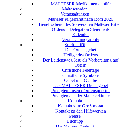
MALTESER Medikamentenhilfe
Malteserorden
Veranstaltungen
Malteser Pilgerfahrt nach Rom 2026
Benefizabend des Souveränen Malteser-Ritter-
Ordens – Delegation Steiermark
Kalender
Veranstaltungsarchiv
Spiritualität
Das Ordensgebet
Heilige des Ordens
Der Leidensweg Jesu als Vorbereitung auf
Ostern
Christliche Feiertage
Christliche Symbole
Gebet und Glaube
Das MALTESER Dienstgebet
Predigten unserer Ordenspriester
Predigten aus der Malteserkirche
Kontakt
Kontakt zum Großpriorat
Kontakt zu den Hilfswerken
Presse
Buchtipp
Die Malteser Zeitung