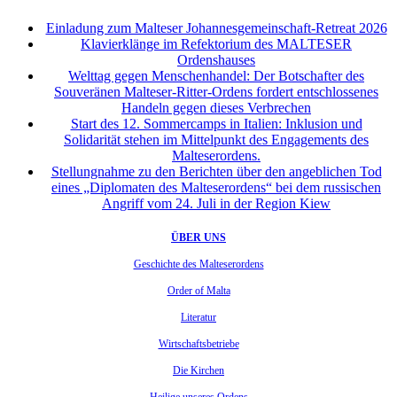
Einladung zum Malteser Johannesgemeinschaft-Retreat 2026
Klavierklänge im Refektorium des MALTESER
Ordenshauses
Welttag gegen Menschenhandel: Der Botschafter des
Souveränen Malteser-Ritter-Ordens fordert entschlossenes
Handeln gegen dieses Verbrechen
Start des 12. Sommercamps in Italien: Inklusion und
Solidarität stehen im Mittelpunkt des Engagements des
Malteserordens.
Stellungnahme zu den Berichten über den angeblichen Tod
eines „Diplomaten des Malteserordens“ bei dem russischen
Angriff vom 24. Juli in der Region Kiew
ÜBER UNS
Geschichte des Malteserordens
Order of Malta
Literatur
Wirtschaftsbetriebe
Die Kirchen