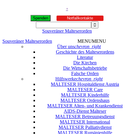
+
Spenden
Notfallkontakte
Souveräner Malteserorden
Souveräner Malteserorden
MENU
MENU
Über uns
chevron_right
Geschichte des Malteserordens
Literatur
Die Kirchen
Die Wirtschaftsbetriebe
Falsche Orden
Hilfswerke
chevron_right
MALTESER Hospitaldienst Austria
MALTESER Care
MALTESER Kinderhilfe
MALTESER Ordenshaus
MALTESER Alten- und Krankendienst
AIDS-Dienst Malteser
MALTESER Betreuungsdienst
MALTESER International
MALTESER Palliativdienst
MALTESER Rumänienhilfe