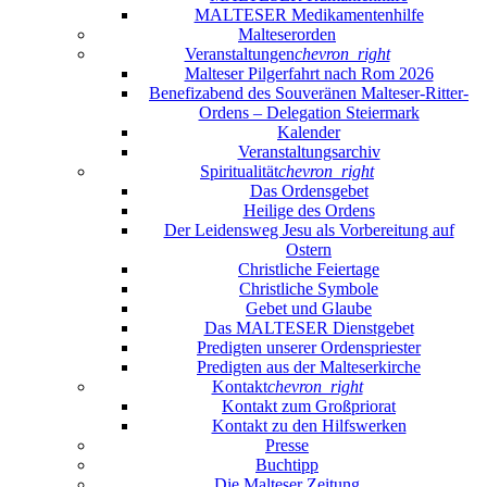
MALTESER Medikamentenhilfe
Malteserorden
Veranstaltungen
chevron_right
Malteser Pilgerfahrt nach Rom 2026
Benefizabend des Souveränen Malteser-Ritter-
Ordens – Delegation Steiermark
Kalender
Veranstaltungsarchiv
Spiritualität
chevron_right
Das Ordensgebet
Heilige des Ordens
Der Leidensweg Jesu als Vorbereitung auf
Ostern
Christliche Feiertage
Christliche Symbole
Gebet und Glaube
Das MALTESER Dienstgebet
Predigten unserer Ordenspriester
Predigten aus der Malteserkirche
Kontakt
chevron_right
Kontakt zum Großpriorat
Kontakt zu den Hilfswerken
Presse
Buchtipp
Die Malteser Zeitung