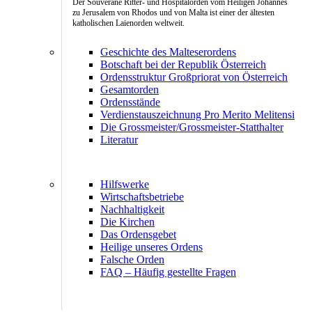
Der Souveräne Ritter- und Hospitalorden vom Heiligen Johannes
zu Jerusalem von Rhodos und von Malta ist einer der ältesten
katholischen Laienorden weltweit.
Geschichte des Malteserordens
Botschaft bei der Republik Österreich
Ordensstruktur Großpriorat von Österreich
Gesamtorden
Ordensstände
Verdienstauszeichnung Pro Merito Melitensi
Die Grossmeister/Grossmeister-Statthalter
Literatur
Hilfswerke
Wirtschaftsbetriebe
Nachhaltigkeit
Die Kirchen
Das Ordensgebet
Heilige unseres Ordens
Falsche Orden
FAQ – Häufig gestellte Fragen