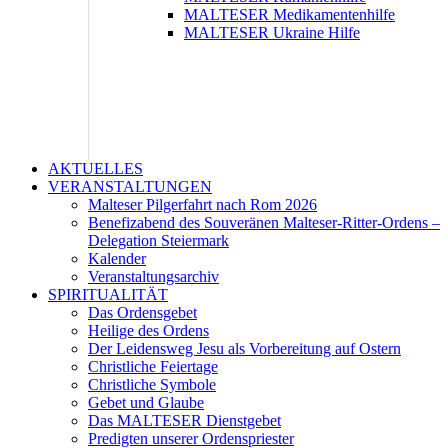
MALTESER Medikamentenhilfe
MALTESER Ukraine Hilfe
AKTUELLES
VERANSTALTUNGEN
Malteser Pilgerfahrt nach Rom 2026
Benefizabend des Souveränen Malteser-Ritter-Ordens –
Delegation Steiermark
Kalender
Veranstaltungsarchiv
SPIRITUALITÄT
Das Ordensgebet
Heilige des Ordens
Der Leidensweg Jesu als Vorbereitung auf Ostern
Christliche Feiertage
Christliche Symbole
Gebet und Glaube
Das MALTESER Dienstgebet
Predigten unserer Ordenspriester