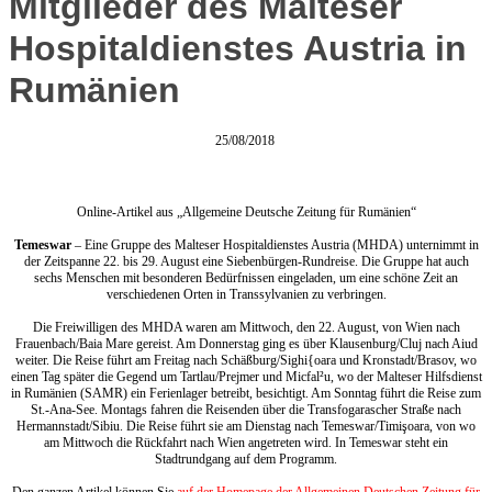
Mitglieder des Malteser
Hospitaldienstes Austria in
Rumänien
25/08/2018
Online-Artikel aus „Allgemeine Deutsche Zeitung für Rumänien“
Temeswar
– Eine Gruppe des Malteser Hospitaldienstes Austria (MHDA) unternimmt in
der Zeitspanne 22. bis 29. August eine Siebenbürgen-Rundreise. Die Gruppe hat auch
sechs Menschen mit besonderen Bedürfnissen eingeladen, um eine schöne Zeit an
verschiedenen Orten in Transsylvanien zu verbringen.
Die Freiwilligen des MHDA waren am Mittwoch, den 22. August, von Wien nach
Frauenbach/Baia Mare gereist. Am Donnerstag ging es über Klausenburg/Cluj nach Aiud
weiter. Die Reise führt am Freitag nach Schäßburg/Sighi{oara und Kronstadt/Brasov, wo
einen Tag später die Gegend um Tartlau/Prejmer und Micfal²u, wo der Malteser Hilfsdienst
in Rumänien (SAMR) ein Ferienlager betreibt, besichtigt. Am Sonntag führt die Reise zum
St.-Ana-See. Montags fahren die Reisenden über die Transfogarascher Straße nach
Hermannstadt/Sibiu. Die Reise führt sie am Dienstag nach Temeswar/Timişoara, von wo
am Mittwoch die Rückfahrt nach Wien angetreten wird. In Temeswar steht ein
Stadtrundgang auf dem Programm.