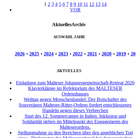
1
2
3
4
5
6
7
8
9
10
11
12
13
14
VOR
Aktuelles
Archiv
AUSWAHL JAHR
2026
•
2025
•
2024
•
2023
•
2022
•
2021
•
2020
•
2019
•
201
AKTUELLES
Einladung zum Malteser Johannesgemeinschaft-Retreat 2026
Klavierklänge im Refektorium des MALTESER
Ordenshauses
Welttag gegen Menschenhandel: Der Botschafter des
Souveränen Malteser-Ritter-Ordens fordert entschlossenes
Handeln gegen dieses Verbrechen
Start des 12. Sommercamps in Italien: Inklusion und
Solidarität stehen im Mittelpunkt des Engagements des
Malteserordens.
Stellungnahme zu den Berichten über den angeblichen Tod