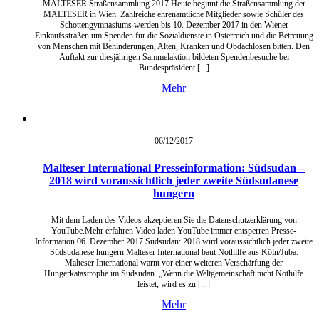
MALTESER Straßensammlung 2017 Heute beginnt die Straßensammlung der
MALTESER in Wien. Zahlreiche ehrenamtliche Mitglieder sowie Schüler des
Schottengymnasiums werden bis 10. Dezember 2017 in den Wiener
Einkaufsstraßen um Spenden für die Sozialdienste in Österreich und die Betreuung
von Menschen mit Behinderungen, Alten, Kranken und Obdachlosen bitten. Den
Auftakt zur diesjährigen Sammelaktion bildeten Spendenbesuche bei
Bundespräsident [...]
Mehr
06/12/
2017
Malteser International Presseinformation: Südsudan –
2018 wird voraussichtlich jeder zweite Südsudanese
hungern
Mit dem Laden des Videos akzeptieren Sie die Datenschutzerklärung von
YouTube.Mehr erfahren Video laden YouTube immer entsperren Presse-
Information 06. Dezember 2017 Südsudan: 2018 wird voraussichtlich jeder zweite
Südsudanese hungern Malteser International baut Nothilfe aus Köln/Juba.
Malteser International warnt vor einer weiteren Verschärfung der
Hungerkatastrophe im Südsudan. „Wenn die Weltgemeinschaft nicht Nothilfe
leistet, wird es zu [...]
Mehr