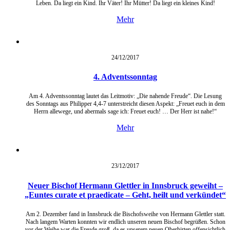
Leben. Da liegt ein Kind. Ihr Väter! Ihr Mütter! Da liegt ein kleines Kind!
Mehr
24/12/
2017
4. Adventssonntag
Am 4. Adventssonntag lautet das Leitmotiv: „Die nahende Freude“. Die Lesung
des Sonntags aus Philipper 4,4-7 unterstreicht diesen Aspekt: „Freuet euch in dem
Herrn allewege, und abermals sage ich: Freuet euch! … Der Herr ist nahe!“
Mehr
23/12/
2017
Neuer Bischof Hermann Glettler in Innsbruck geweiht –
„Euntes curate et praedicate – Geht, heilt und verkündet“
Am 2. Dezember fand in Innsbruck die Bischofsweihe von Hermann Glettler statt.
Nach langem Warten konnten wir endlich unseren neuen Bischof begrüßen. Schon
vor der Weihe war die Freude groß, da es unserem neuen Oberhirten offensichtlich