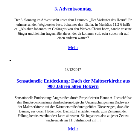
3. Adventssonntag
Der 3. Sonntag im Advent steht unter dem Leitmotiv „Der Vorläufer des Herrn“. Er
erinnert an den Wegbereiter Jesu, Johannes den Täufer. In Matthäus 11,2-6 heißt
es: „Als aber Johannes im Gefängnis von den Werken Christi hörte, sandte er seine
Jünger und ließ ihn fragen: Bist du es, der da kommen soll, oder sollen wir auf
einen anderen warten?
Mehr
13/12/
2017
Sensationelle Entdeckung: Dach der Malteserkirche aus
900 Jahren alten Hölzern
Sensationelle Entdeckung: Angestoßen durch Projektleiterin Hanna A. Liebich* hat
das Bundesdenkmalamts dendrochronologische Untersuchungen am Dachwerk
der Malteserkirche auf der Kärntnerstraße durchgeführt. Diese zeigen, dass die
Bäume, aus deren Hölzern der Dachstuhl errichtet wurde, zum Zeitpunkt der
Fällung bereits zweihundert Jahre alt waren. Sie begannen also zu jener Zeit zu
wachsen, als im 11. Jahrhundert in [...]
Mehr