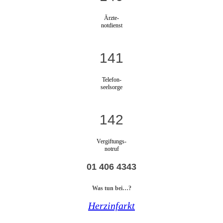
Ärzte-
notdienst
141
Telefon-
seelsorge
142
Vergiftungs-
notruf
01 406 4343
Was tun bei…?
Herzinfarkt