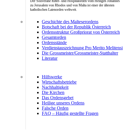
Der Souveräne Ritter- und Hospitalorden vom Heiligen Johannes
zu Jerusalem von Rhodos und von Malta ist einer der ältesten
katholischen Laienorden weltweit.
Geschichte des Malteserordens
Botschaft bei der Republik Österreich
Ordensstruktur Großpriorat von Österreich
Gesamtorden
Ordensstände
Verdienstauszeichnung Pro Merito Melitensi
Die Grossmeister/Grossmeister-Statthalter
Literatur
Hilfswerke
Wirtschaftsbetriebe
Nachhaltigkeit
Die Kirchen
Das Ordensgebet
Heilige unseres Ordens
Falsche Orden
FAQ – Häufig gestellte Fragen