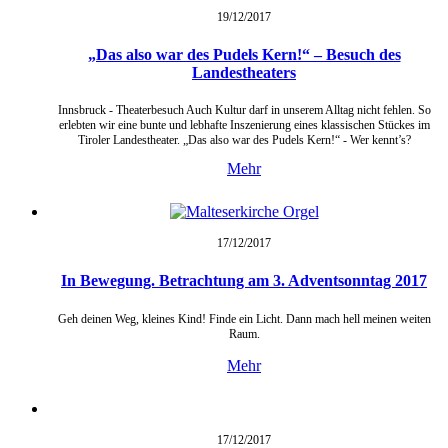
19/12/
2017
„Das also war des Pudels Kern!“ – Besuch des
Landestheaters
Innsbruck - Theaterbesuch Auch Kultur darf in unserem Alltag nicht fehlen. So
erlebten wir eine bunte und lebhafte Inszenierung eines klassischen Stückes im
Tiroler Landestheater. „Das also war des Pudels Kern!“ - Wer kennt’s?
Mehr
17/12/
2017
In Bewegung. Betrachtung am 3. Adventsonntag 2017
Geh deinen Weg, kleines Kind! Finde ein Licht. Dann mach hell meinen weiten
Raum.
Mehr
17/12/
2017