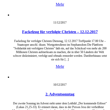
Mehr
11/12/
2017
Fackelzug für verfolgte Christen – 12.12.2017
Fackelzug für verfolgte Christen Dienstag, 12.12.2017 Treffpunkt 17.00 Uhr –
Staatsoper anschl. ökum. Wortgottesdienst im Stephansdom Die Plattform
"Solidarität mit verfolgten Christen" lädt ein, auf das Schicksal von mehr als 200
Millionen Christen aufmerksam zu machen, die in über 50 Ländern der Welt
schwer diskriminiert, verfolgt und oftmals ermordet werden. Darüberhinaus setzt
sie sich für [...]
Mehr
10/12/
2017
2. Adventsonntag
Der zweite Sonntag im Advent steht unter dem Leitbild „Der kommende Erlöser“
(Lukas 21,25-33). Er erinnert daran, dass in der Person Jesu der verheißene