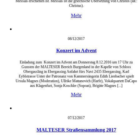
Messias erschienen ist. Messias ist die griechische Übersetzung von Christos (lat.:
Christus).
Mehr
08/12/
2017
Konzert im Advent
Einladung zum Konzert im Advent am Donnerstag 8.12.2016 um 17 Uhr zu
Gunsten der MALTESER Bereich Burgenland in der Kapelle von Schloss
Obergassling in Ebergassing Anfahrt fürs Navi 2435 Ebergassing, Karl
Eyblstrasse Unter der Patronanz von Kammersängerin Edith Lienbacher spielt
Ursula Magnes (Moderation), Ullrike Mattanovich (Harfe), Vokalquartett DaCapo
aus Klagenfurt, Sonja Koschler (Sopran), Brigitte Magnes [...]
Mehr
07/12/
2017
MALTESER Straßensammlung 2017