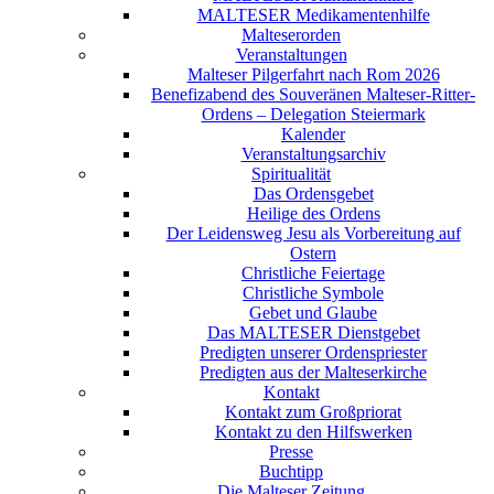
MALTESER Medikamentenhilfe
Malteserorden
Veranstaltungen
Malteser Pilgerfahrt nach Rom 2026
Benefizabend des Souveränen Malteser-Ritter-
Ordens – Delegation Steiermark
Kalender
Veranstaltungsarchiv
Spiritualität
Das Ordensgebet
Heilige des Ordens
Der Leidensweg Jesu als Vorbereitung auf
Ostern
Christliche Feiertage
Christliche Symbole
Gebet und Glaube
Das MALTESER Dienstgebet
Predigten unserer Ordenspriester
Predigten aus der Malteserkirche
Kontakt
Kontakt zum Großpriorat
Kontakt zu den Hilfswerken
Presse
Buchtipp
Die Malteser Zeitung