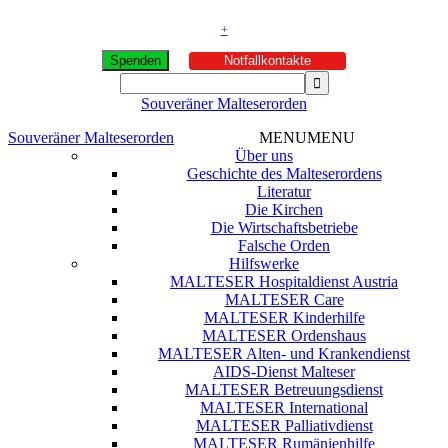
+
Spenden
Notfallkontakte
Souveräner Malteserorden
Souveräner Malteserorden
MENU
MENU
Über uns
Geschichte des Malteserordens
Literatur
Die Kirchen
Die Wirtschaftsbetriebe
Falsche Orden
Hilfswerke
MALTESER Hospitaldienst Austria
MALTESER Care
MALTESER Kinderhilfe
MALTESER Ordenshaus
MALTESER Alten- und Krankendienst
AIDS-Dienst Malteser
MALTESER Betreuungsdienst
MALTESER International
MALTESER Palliativdienst
MALTESER Rumänienhilfe