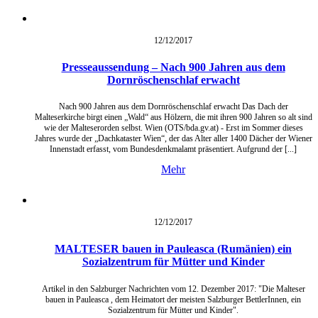
12/12/
2017
Presseaussendung – Nach 900 Jahren aus dem
Dornröschenschlaf erwacht
Nach 900 Jahren aus dem Dornröschenschlaf erwacht Das Dach der
Malteserkirche birgt einen „Wald“ aus Hölzern, die mit ihren 900 Jahren so alt sind
wie der Malteserorden selbst. Wien (OTS/bda.gv.at) - Erst im Sommer dieses
Jahres wurde der „Dachkataster Wien“, der das Alter aller 1400 Dächer der Wiener
Innenstadt erfasst, vom Bundesdenkmalamt präsentiert. Aufgrund der [...]
Mehr
12/12/
2017
MALTESER bauen in Pauleasca (Rumänien) ein
Sozialzentrum für Mütter und Kinder
Artikel in den Salzburger Nachrichten vom 12. Dezember 2017: "Die Malteser
bauen in Pauleasca , dem Heimatort der meisten Salzburger BettlerInnen, ein
Sozialzentrum für Mütter und Kinder".