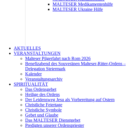
MALTESER Medikamentenhilfe
MALTESER Ukraine Hilfe
AKTUELLES
VERANSTALTUNGEN
Malteser Pilgerfahrt nach Rom 2026
Benefizabend des Souveränen Malteser-Ritter-Ordens –
Delegation Steiermark
Kalender
Veranstaltungsarchiv
SPIRITUALITÄT
Das Ordensgebet
Heilige des Ordens
Der Leidensweg Jesu als Vorbereitung auf Ostern
Christliche Feiertage
Christliche Symbole
Gebet und Glaube
Das MALTESER Dienstgebet
Predigten unserer Ordenspriester