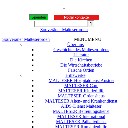
+
Spenden
Notfallkontakte
Souveräner Malteserorden
Souveräner Malteserorden
MENU
MENU
Über uns
Geschichte des Malteserordens
Literatur
Die Kirchen
Die Wirtschaftsbetriebe
Falsche Orden
Hilfswerke
MALTESER Hospitaldienst Austria
MALTESER Care
MALTESER Kinderhilfe
MALTESER Ordenshaus
MALTESER Alten- und Krankendienst
AIDS-Dienst Malteser
MALTESER Betreuungsdienst
MALTESER International
MALTESER Palliativdienst
MALTESER Rumänienhilfe