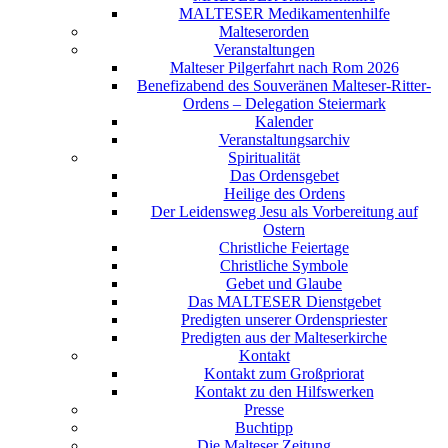
MALTESER Medikamentenhilfe
Malteserorden
Veranstaltungen
Malteser Pilgerfahrt nach Rom 2026
Benefizabend des Souveränen Malteser-Ritter-
Ordens – Delegation Steiermark
Kalender
Veranstaltungsarchiv
Spiritualität
Das Ordensgebet
Heilige des Ordens
Der Leidensweg Jesu als Vorbereitung auf
Ostern
Christliche Feiertage
Christliche Symbole
Gebet und Glaube
Das MALTESER Dienstgebet
Predigten unserer Ordenspriester
Predigten aus der Malteserkirche
Kontakt
Kontakt zum Großpriorat
Kontakt zu den Hilfswerken
Presse
Buchtipp
Die Malteser Zeitung