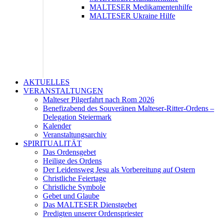
MALTESER Medikamentenhilfe
MALTESER Ukraine Hilfe
AKTUELLES
VERANSTALTUNGEN
Malteser Pilgerfahrt nach Rom 2026
Benefizabend des Souveränen Malteser-Ritter-Ordens –
Delegation Steiermark
Kalender
Veranstaltungsarchiv
SPIRITUALITÄT
Das Ordensgebet
Heilige des Ordens
Der Leidensweg Jesu als Vorbereitung auf Ostern
Christliche Feiertage
Christliche Symbole
Gebet und Glaube
Das MALTESER Dienstgebet
Predigten unserer Ordenspriester