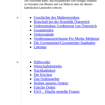
Der Souveräne Ritter- und Hospitalorden vom Heiligen Johannes
zu Jerusalem von Rhodos und von Malta ist einer der ältesten
katholischen Laienorden weltweit.
Geschichte des Malteserordens
Botschaft bei der Republik Österreich
Ordensstruktur Großpriorat von Österreich
Gesamtorden
Ordensstände
Verdienstauszeichnung Pro Merito Melitensi
Die Grossmeister/Grossmeister-Statthalter
Literatur
Hilfswerke
Wirtschaftsbetriebe
Nachhaltigkeit
Die Kirchen
Das Ordensgebet
Heilige unseres Ordens
Falsche Orden
FAQ – Häufig gestellte Fragen