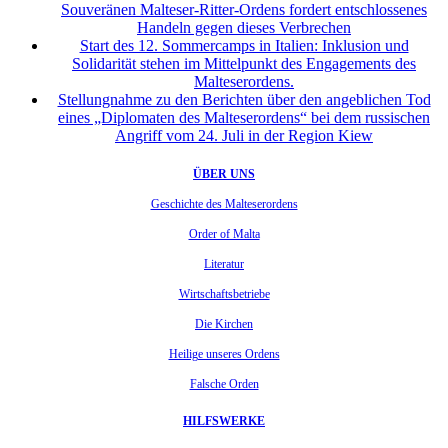
Souveränen Malteser-Ritter-Ordens fordert entschlossenes
Handeln gegen dieses Verbrechen
Start des 12. Sommercamps in Italien: Inklusion und
Solidarität stehen im Mittelpunkt des Engagements des
Malteserordens.
Stellungnahme zu den Berichten über den angeblichen Tod
eines „Diplomaten des Malteserordens“ bei dem russischen
Angriff vom 24. Juli in der Region Kiew
ÜBER UNS
Geschichte des Malteserordens
Order of Malta
Literatur
Wirtschaftsbetriebe
Die Kirchen
Heilige unseres Ordens
Falsche Orden
HILFSWERKE