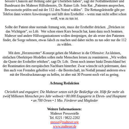
bessere Chancen auf Heilung oder gar Überleben haben“, sagt der Notfallmediziner und
Bundesarzt des Malteser Hilfsdienstes, Dr. Rainer Löb. Sein Rat: „Patienten ansprechen,
Bewusstsein prüfen und mit der 112 den Notruf wählen“. Die Rettungsleitstelle gibt per
Telefon dann weitere Anweisungen und hilft dem Ersthelfer – wenn man nicht selbst schon
weiß, was zu tun ist.
Sollte der Patient ohne normale Atmung sein, muss der Ersthelfer drücken. „Drücken ist
das Wichtigste“, so Löb. Wer schon einen Kurs besucht hat, kann dazu noch beatmen.
Malteser und andere Hilfsorganisationen wollen demjenigen, der als erster den Patienten
findet, die Sorge nehmen, etwas falsch zu machen und daher nichts zu tun oder nur die 112
zu wählen.
Mit dem „Herzensretter“-Konzept gehen die Malteser in die Offensive: An kleinen,
einfachen Oberkörper-Modellen sollen mehr Menschen lernen zu reanimieren. „Wir wollen
die Quote der Ersthelfer erhöhen“, sagt Dr. Löb. Denn noch immer hinkt Deutschland bei
der Reanimation den europäischen Nachbarn hinterher. Zwar wünscht sich jedermann, dass
ihm auch von Fremden geholfen wird – die Bereitschaft, im Notfall jemand anderem etwa
mit der Herzdruckmassage zu helfen, ist aber mit 30 Prozent noch viel zu gering.
Achtung Redaktion
Christlich und engagiert: Die Malteser setzen sich für Bedürftige ein. Hilfe für mehr als
zwölf Millionen Menschen pro Jahr weltweit • 80.000 Engagierte in Ehren- und Hauptamt
• an 700 Orten • 1 Mio. Förderer und Mitglieder
Weitere Informationen:
Malteser Pressestelle
Tel. 0221 / 9822-2202
presse@malteser.org
www.malteser.de