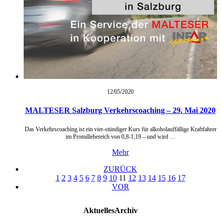
12/05/
2020
MALTESER Salzburg Verkehrscoaching – 29. Mai 2020
Das Verkehrscoaching ist ein vier-stündiger Kurs für alkoholauffällige Kraftfahrer
im Promillebereich von 0,8-1,19 – und wird …
Mehr
ZURÜCK
1
2
3
4
5
6
7
8
9
10
11
12
13
14
15
16
17
VOR
Aktuelles
Archiv