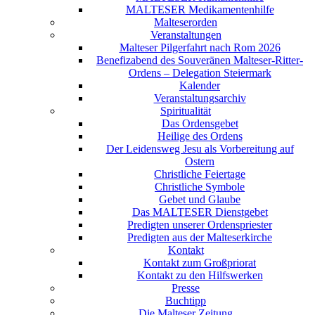
MALTESER Medikamentenhilfe
Malteserorden
Veranstaltungen
Malteser Pilgerfahrt nach Rom 2026
Benefizabend des Souveränen Malteser-Ritter-
Ordens – Delegation Steiermark
Kalender
Veranstaltungsarchiv
Spiritualität
Das Ordensgebet
Heilige des Ordens
Der Leidensweg Jesu als Vorbereitung auf
Ostern
Christliche Feiertage
Christliche Symbole
Gebet und Glaube
Das MALTESER Dienstgebet
Predigten unserer Ordenspriester
Predigten aus der Malteserkirche
Kontakt
Kontakt zum Großpriorat
Kontakt zu den Hilfswerken
Presse
Buchtipp
Die Malteser Zeitung