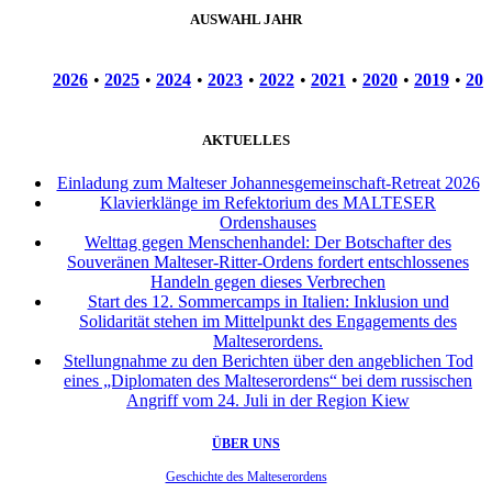
AUSWAHL JAHR
2026
•
2025
•
2024
•
2023
•
2022
•
2021
•
2020
•
2019
•
201
AKTUELLES
Einladung zum Malteser Johannesgemeinschaft-Retreat 2026
Klavierklänge im Refektorium des MALTESER
Ordenshauses
Welttag gegen Menschenhandel: Der Botschafter des
Souveränen Malteser-Ritter-Ordens fordert entschlossenes
Handeln gegen dieses Verbrechen
Start des 12. Sommercamps in Italien: Inklusion und
Solidarität stehen im Mittelpunkt des Engagements des
Malteserordens.
Stellungnahme zu den Berichten über den angeblichen Tod
eines „Diplomaten des Malteserordens“ bei dem russischen
Angriff vom 24. Juli in der Region Kiew
ÜBER UNS
Geschichte des Malteserordens