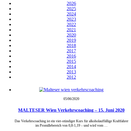
2026
2025
2024
2023
2022
2021
2020
2019
2018
2017
2016
2015
2014
2013
2012
05/06/
2020
MALTESER Wien Verkehrscoaching – 15. Juni 2020
Das Verkehrscoaching ist ein vier-stündiger Kurs für alkoholauffällige Kraftfahrer
im Promillebereich von 0,8-1,19 – und wird vom …