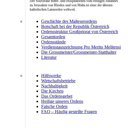
Der Souveräne Ritter- und Hospitalorden vom Heiligen Johannes
zu Jerusalem von Rhodos und von Malta ist einer der ältesten
katholischen Laienorden weltweit.
Geschichte des Malteserordens
Botschaft bei der Republik Österreich
Ordensstruktur Großpriorat von Österreich
Gesamtorden
Ordensstände
Verdienstauszeichnung Pro Merito Melitensi
Die Grossmeister/Grossmeister-Statthalter
Literatur
Hilfswerke
Wirtschaftsbetriebe
Nachhaltigkeit
Die Kirchen
Das Ordensgebet
Heilige unseres Ordens
Falsche Orden
FAQ – Häufig gestellte Fragen