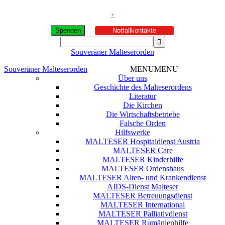
+
Spenden
Notfallkontakte
Souveräner Malteserorden
Souveräner Malteserorden
MENU
MENU
Über uns
Geschichte des Malteserordens
Literatur
Die Kirchen
Die Wirtschaftsbetriebe
Falsche Orden
Hilfswerke
MALTESER Hospitaldienst Austria
MALTESER Care
MALTESER Kinderhilfe
MALTESER Ordenshaus
MALTESER Alten- und Krankendienst
AIDS-Dienst Malteser
MALTESER Betreuungsdienst
MALTESER International
MALTESER Palliativdienst
MALTESER Rumänienhilfe