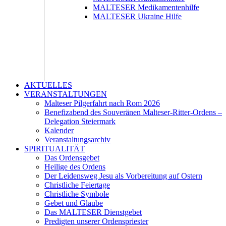
MALTESER Medikamentenhilfe
MALTESER Ukraine Hilfe
AKTUELLES
VERANSTALTUNGEN
Malteser Pilgerfahrt nach Rom 2026
Benefizabend des Souveränen Malteser-Ritter-Ordens –
Delegation Steiermark
Kalender
Veranstaltungsarchiv
SPIRITUALITÄT
Das Ordensgebet
Heilige des Ordens
Der Leidensweg Jesu als Vorbereitung auf Ostern
Christliche Feiertage
Christliche Symbole
Gebet und Glaube
Das MALTESER Dienstgebet
Predigten unserer Ordenspriester