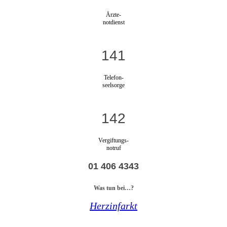
Ärzte-
notdienst
141
Telefon-
seelsorge
142
Vergiftungs-
notruf
01 406 4343
Was tun bei…?
Herzinfarkt