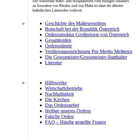
Der Souveräne Ritter- und Hospitalorden vom Heiligen Johannes
zu Jerusalem von Rhodos und von Malta ist einer der ältesten
katholischen Laienorden weltweit.
Geschichte des Malteserordens
Botschaft bei der Republik Österreich
Ordensstruktur Großpriorat von Österreich
Gesamtorden
Ordensstände
Verdienstauszeichnung Pro Merito Melitensi
Die Grossmeister/Grossmeister-Statthalter
Literatur
Hilfswerke
Wirtschaftsbetriebe
Nachhaltigkeit
Die Kirchen
Das Ordensgebet
Heilige unseres Ordens
Falsche Orden
FAQ – Häufig gestellte Fragen