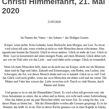
Christi Himmelfahrt, 21. Mai
2020
21/05/2020
Im Namen des Vaters + des Sohnes + des Heiligen Geistes
Körper, sonst nichts. Kein Gedanke, keine Rücksicht, kein Morgen, nur Lust. So etwas
wird schon toll sein; sonst würden ja nicht so viele Menschen davon schwärmen. Aber
irgendwann kommt die Einsicht:
Glück
ist etwas anderes. Glück ist mehr als Lust.
Glück ist
Weite
. Lust ist konzentriert auf einen einzigen Punkt, auf einen Moment; Glück dehnt sich
aus wie ein Duft oder wie das Licht – und wird dabei nicht weniger. Glück ist erstaunlich.
Wenn ich einen Menschen
liebe
, dann ist da nicht nur ein Körper, nicht nur ein Moment;
dann sind da Tage und Jahre, Zukunft und Erinnerungen, sein Reden, sein Lachen, sein
Schweigen, die Art, wie dieser Mensch denkt und wie er handelt. Glück ist so viel! Und
das Glück wird noch größer, wenn aus zwei Menschen ein dritter wird und ein vierter. Die
Mütter und Väter hier wissen das.
Liebe verströmt sich
. Durch so viele Herzen, durch
Räume und Zeiten.
Und genau so ist es mit der Himmelfahrt Christi. Es wird schon toll gewesen sein, mit
Jesus beisammen zu sitzen, ihn zu sehen und zu hören, erst recht nach seiner Auferstehung.
Aber das haben ja nur ein paar Menschen erlebt, nur kurze Zeit. Zu wenig für das, was
dieser Mann zu bieten hat… Mit der
Himmelfahrt
werden alle Grenzen gesprengt. Er ist im
Himmel, das heißt: Er ist da. Hier in dieser Kirche genauso wie in einer Kapelle in Alaska.