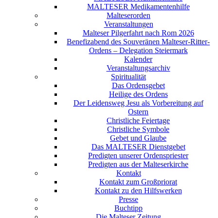
MALTESER Medikamentenhilfe
Malteserorden
Veranstaltungen
Malteser Pilgerfahrt nach Rom 2026
Benefizabend des Souveränen Malteser-Ritter-
Ordens – Delegation Steiermark
Kalender
Veranstaltungsarchiv
Spiritualität
Das Ordensgebet
Heilige des Ordens
Der Leidensweg Jesu als Vorbereitung auf
Ostern
Christliche Feiertage
Christliche Symbole
Gebet und Glaube
Das MALTESER Dienstgebet
Predigten unserer Ordenspriester
Predigten aus der Malteserkirche
Kontakt
Kontakt zum Großpriorat
Kontakt zu den Hilfswerken
Presse
Buchtipp
Die Malteser Zeitung