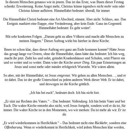
In diesem Menschen genauso wie in jenem. Das ist das Erste, was Ihnen dieser Festtag
schenkt: Erweiterung. Keine Angst mehr, Christus könne irgendwo
nicht mehr
sein oder
Christus könne aufhören. Himmelfahrt bedeutet: überall, für immer.
Die Himmelfahrt Christi bedeutet eine Art Abschied, stimmt. Aber nicht: Schluss, aus. Das
Ereignis markiert eine Etappe, eine Veränderung, aber kein Ende. Ganz im Gegenteil.
Himmelfahrt bedeutet: Es geht weiter!
Mit sehr konkreten Folgen. „Darum geht zu allen Völkern und macht alle Menschen zu
meinen Jüngern.“ Dieser Auftrag wirkt bis hierher in diese Kirche.
Ihnen ist schon klar, dass dieser Auftrag erst ganz am Ende kommen konnte? Hätte Jesus
das gesagt lange vor Ostern, ohne die Himmelfahrt, dann hätte das bedeutet: Ich bin weg,
macht ihr jetzt. Zieht los und redet, gründet Krankenhäuser und Schulen, setzt Pfarrer ein
und so weiter und so weiter. Dann wäre die Kirche
unser Ding
. Ein paar Erinnerungen an
Jesus und sonst mehr oder minder erfolgreich Wursteln. Wir wären allein.
So aber, mit der Himmelfahrt, ist Jesus
entgrenzt
. Wir gehen zu allen Menschen…, und er
ist dabei. Das ist der große Unterschied zu jedem anderen Werk dieser Welt. Er ist dabei,
und deswegen ist die Kirche göttlich.
„Ich bin bei euch“, bedeutet doch: Ich bin
nicht
fort.
„Er sitzt zur Rechten des Vaters.“ – Das bedeutet:
Vollendung
. Ich bin beim Vater
und
bei
Euch. Die wahre Kirche entsteht also nicht, weil Jesus fortgeht, sondern weil er da ist, für
immer. Die wahre Kirche ist in den Momenten, wo wir merken: Da ist mehr als wir.
Er ist
da.
„Er wird wiederkommen in Herrlichkeit.“ – Das bedeutet nicht eine
Rückkehr
, sondern eine
Offenbarung
. Wenn er wiederkommt in Herrlichkeit, wird jedem Menschen klar werden,