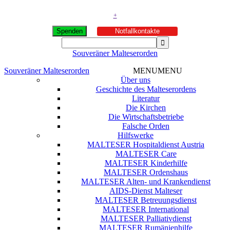
+
Spenden
Notfallkontakte
Souveräner Malteserorden
Souveräner Malteserorden
MENU
MENU
Über uns
Geschichte des Malteserordens
Literatur
Die Kirchen
Die Wirtschaftsbetriebe
Falsche Orden
Hilfswerke
MALTESER Hospitaldienst Austria
MALTESER Care
MALTESER Kinderhilfe
MALTESER Ordenshaus
MALTESER Alten- und Krankendienst
AIDS-Dienst Malteser
MALTESER Betreuungsdienst
MALTESER International
MALTESER Palliativdienst
MALTESER Rumänienhilfe