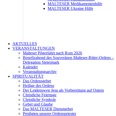
MALTESER Medikamentenhilfe
MALTESER Ukraine Hilfe
AKTUELLES
VERANSTALTUNGEN
Malteser Pilgerfahrt nach Rom 2026
Benefizabend des Souveränen Malteser-Ritter-Ordens –
Delegation Steiermark
Kalender
Veranstaltungsarchiv
SPIRITUALITÄT
Das Ordensgebet
Heilige des Ordens
Der Leidensweg Jesu als Vorbereitung auf Ostern
Christliche Feiertage
Christliche Symbole
Gebet und Glaube
Das MALTESER Dienstgebet
Predigten unserer Ordenspriester