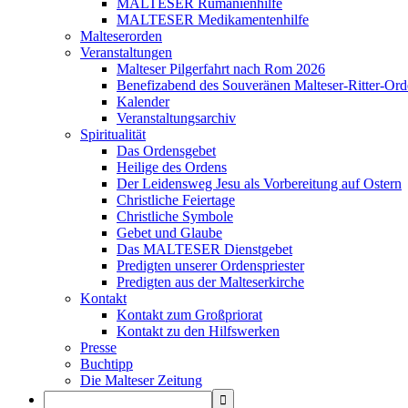
MALTESER Rumänienhilfe
MALTESER Medikamentenhilfe
Malteserorden
Veranstaltungen
Malteser Pilgerfahrt nach Rom 2026
Benefizabend des Souveränen Malteser-Ritter-Ord
Kalender
Veranstaltungsarchiv
Spiritualität
Das Ordensgebet
Heilige des Ordens
Der Leidensweg Jesu als Vorbereitung auf Ostern
Christliche Feiertage
Christliche Symbole
Gebet und Glaube
Das MALTESER Dienstgebet
Predigten unserer Ordenspriester
Predigten aus der Malteserkirche
Kontakt
Kontakt zum Großpriorat
Kontakt zu den Hilfswerken
Presse
Buchtipp
Die Malteser Zeitung