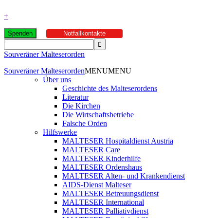
+
Spenden
Notfallkontakte
Souveräner Malteserorden
Souveräner Malteserorden
MENU
MENU
Über uns
Geschichte des Malteserordens
Literatur
Die Kirchen
Die Wirtschaftsbetriebe
Falsche Orden
Hilfswerke
MALTESER Hospitaldienst Austria
MALTESER Care
MALTESER Kinderhilfe
MALTESER Ordenshaus
MALTESER Alten- und Krankendienst
AIDS-Dienst Malteser
MALTESER Betreuungsdienst
MALTESER International
MALTESER Palliativdienst