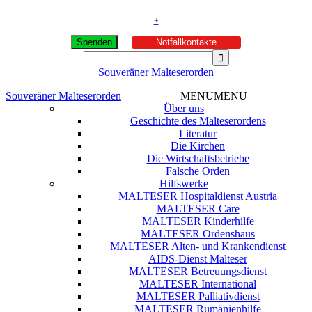
+
Spenden
Notfallkontakte
Souveräner Malteserorden
Souveräner Malteserorden
MENU
MENU
Über uns
Geschichte des Malteserordens
Literatur
Die Kirchen
Die Wirtschaftsbetriebe
Falsche Orden
Hilfswerke
MALTESER Hospitaldienst Austria
MALTESER Care
MALTESER Kinderhilfe
MALTESER Ordenshaus
MALTESER Alten- und Krankendienst
AIDS-Dienst Malteser
MALTESER Betreuungsdienst
MALTESER International
MALTESER Palliativdienst
MALTESER Rumänienhilfe