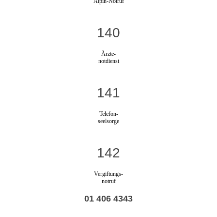
Alpin-Notruf
140
Ärzte-
notdienst
141
Telefon-
seelsorge
142
Vergiftungs-
notruf
01 406 4343