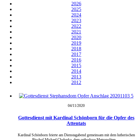
2026
2025
2024
2023
2022
2021
2020
2019
2018
2017
2016
2015
2014
2013
2012
04/11/
2020
Gottesdienst mit Kardinal Schönborn für die Opfer des
Attentats
Kardinal Schönborn feierte am Dienstagabend gemeinsam mit dem lutherischen
Bischof Michael Chalupka, dem orthodoxe Metropoliten …