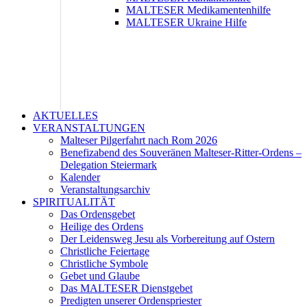
MALTESER Medikamentenhilfe
MALTESER Ukraine Hilfe
AKTUELLES
VERANSTALTUNGEN
Malteser Pilgerfahrt nach Rom 2026
Benefizabend des Souveränen Malteser-Ritter-Ordens –
Delegation Steiermark
Kalender
Veranstaltungsarchiv
SPIRITUALITÄT
Das Ordensgebet
Heilige des Ordens
Der Leidensweg Jesu als Vorbereitung auf Ostern
Christliche Feiertage
Christliche Symbole
Gebet und Glaube
Das MALTESER Dienstgebet
Predigten unserer Ordenspriester