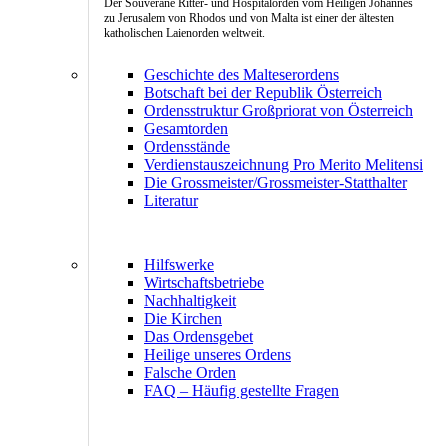
Der Souveräne Ritter- und Hospitalorden vom Heiligen Johannes
zu Jerusalem von Rhodos und von Malta ist einer der ältesten
katholischen Laienorden weltweit.
Geschichte des Malteserordens
Botschaft bei der Republik Österreich
Ordensstruktur Großpriorat von Österreich
Gesamtorden
Ordensstände
Verdienstauszeichnung Pro Merito Melitensi
Die Grossmeister/Grossmeister-Statthalter
Literatur
Hilfswerke
Wirtschaftsbetriebe
Nachhaltigkeit
Die Kirchen
Das Ordensgebet
Heilige unseres Ordens
Falsche Orden
FAQ – Häufig gestellte Fragen