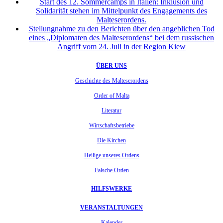
Start des 12. Sommercamps in Italien: Inklusion und
Solidarität stehen im Mittelpunkt des Engagements des
Malteserordens.
Stellungnahme zu den Berichten über den angeblichen Tod
eines „Diplomaten des Malteserordens“ bei dem russischen
Angriff vom 24. Juli in der Region Kiew
ÜBER UNS
Geschichte des Malteserordens
Order of Malta
Literatur
Wirtschaftsbetriebe
Die Kirchen
Heilige unseres Ordens
Falsche Orden
HILFSWERKE
VERANSTALTUNGEN
Kalender