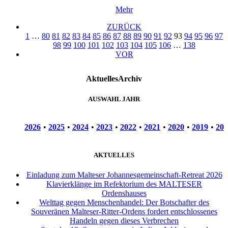
Mehr
ZURÜCK
1
…
80
81
82
83
84
85
86
87
88
89
90
91
92
93
94
95
96
97
98
99
100
101
102
103
104
105
106
…
138
VOR
Aktuelles
Archiv
AUSWAHL JAHR
2026
•
2025
•
2024
•
2023
•
2022
•
2021
•
2020
•
2019
•
201
AKTUELLES
Einladung zum Malteser Johannesgemeinschaft-Retreat 2026
Klavierklänge im Refektorium des MALTESER
Ordenshauses
Welttag gegen Menschenhandel: Der Botschafter des
Souveränen Malteser-Ritter-Ordens fordert entschlossenes
Handeln gegen dieses Verbrechen