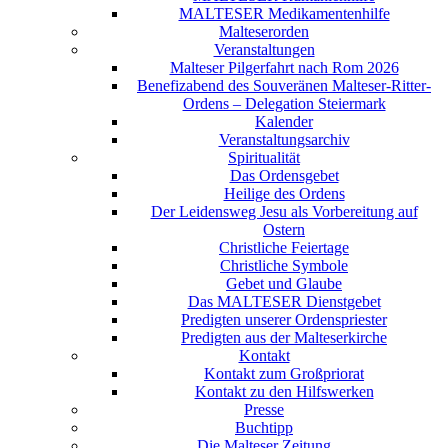
MALTESER Medikamentenhilfe
Malteserorden
Veranstaltungen
Malteser Pilgerfahrt nach Rom 2026
Benefizabend des Souveränen Malteser-Ritter-
Ordens – Delegation Steiermark
Kalender
Veranstaltungsarchiv
Spiritualität
Das Ordensgebet
Heilige des Ordens
Der Leidensweg Jesu als Vorbereitung auf
Ostern
Christliche Feiertage
Christliche Symbole
Gebet und Glaube
Das MALTESER Dienstgebet
Predigten unserer Ordenspriester
Predigten aus der Malteserkirche
Kontakt
Kontakt zum Großpriorat
Kontakt zu den Hilfswerken
Presse
Buchtipp
Die Malteser Zeitung