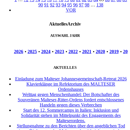
90
91
92
93
94
95
96
97
98
…
138
VOR
Aktuelles
Archiv
AUSWAHL JAHR
2026
•
2025
•
2024
•
2023
•
2022
•
2021
•
2020
•
2019
•
201
AKTUELLES
Einladung zum Malteser Johannesgemeinschaft-Retreat 2026
Klavierklänge im Refektorium des MALTESER
Ordenshauses
Welttag gegen Menschenhandel: Der Botschafter des
Souveränen Malteser-Ritter-Ordens fordert entschlossenes
Handeln gegen dieses Verbrechen
Start des 12. Sommercamps in Italien: Inklusion und
Solidarität stehen im Mittelpunkt des Engagements des
Malteserordens.
Stellungnahme zu den Berichten über den angeblichen Tod