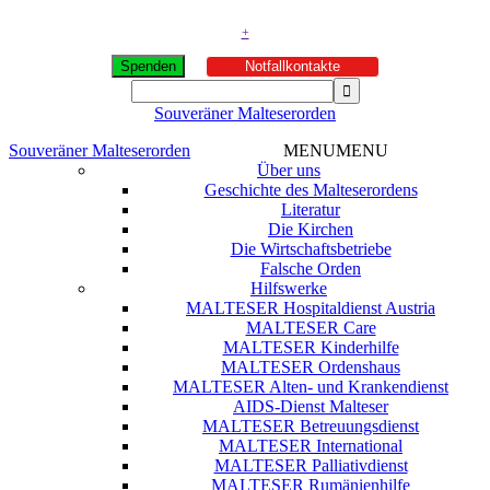
+
Spenden
Notfallkontakte
Souveräner Malteserorden
Souveräner Malteserorden
MENU
MENU
Über uns
Geschichte des Malteserordens
Literatur
Die Kirchen
Die Wirtschaftsbetriebe
Falsche Orden
Hilfswerke
MALTESER Hospitaldienst Austria
MALTESER Care
MALTESER Kinderhilfe
MALTESER Ordenshaus
MALTESER Alten- und Krankendienst
AIDS-Dienst Malteser
MALTESER Betreuungsdienst
MALTESER International
MALTESER Palliativdienst
MALTESER Rumänienhilfe