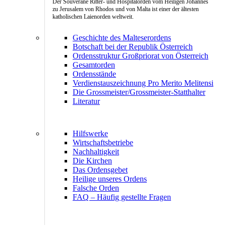
Der Souveräne Ritter- und Hospitalorden vom Heiligen Johannes
zu Jerusalem von Rhodos und von Malta ist einer der ältesten
katholischen Laienorden weltweit.
Geschichte des Malteserordens
Botschaft bei der Republik Österreich
Ordensstruktur Großpriorat von Österreich
Gesamtorden
Ordensstände
Verdienstauszeichnung Pro Merito Melitensi
Die Grossmeister/Grossmeister-Statthalter
Literatur
Hilfswerke
Wirtschaftsbetriebe
Nachhaltigkeit
Die Kirchen
Das Ordensgebet
Heilige unseres Ordens
Falsche Orden
FAQ – Häufig gestellte Fragen