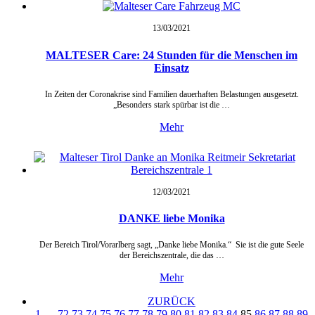
13/03/
2021
MALTESER Care: 24 Stunden für die Menschen im
Einsatz
In Zeiten der Coronakrise sind Familien dauerhaften Belastungen ausgesetzt.
„Besonders stark spürbar ist die …
Mehr
12/03/
2021
DANKE liebe Monika
Der Bereich Tirol/Vorarlberg sagt, „Danke liebe Monika.“ Sie ist die gute Seele
der Bereichszentrale, die das …
Mehr
ZURÜCK
1
…
72
73
74
75
76
77
78
79
80
81
82
83
84
85
86
87
88
89