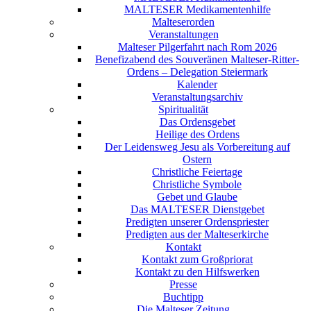
MALTESER Medikamentenhilfe
Malteserorden
Veranstaltungen
Malteser Pilgerfahrt nach Rom 2026
Benefizabend des Souveränen Malteser-Ritter-
Ordens – Delegation Steiermark
Kalender
Veranstaltungsarchiv
Spiritualität
Das Ordensgebet
Heilige des Ordens
Der Leidensweg Jesu als Vorbereitung auf
Ostern
Christliche Feiertage
Christliche Symbole
Gebet und Glaube
Das MALTESER Dienstgebet
Predigten unserer Ordenspriester
Predigten aus der Malteserkirche
Kontakt
Kontakt zum Großpriorat
Kontakt zu den Hilfswerken
Presse
Buchtipp
Die Malteser Zeitung