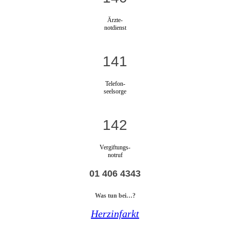
Ärzte-
notdienst
141
Telefon-
seelsorge
142
Vergiftungs-
notruf
01 406 4343
Was tun bei…?
Herzinfarkt