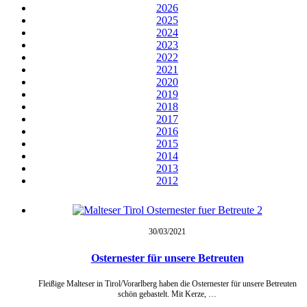
2026
2025
2024
2023
2022
2021
2020
2019
2018
2017
2016
2015
2014
2013
2012
30/03/
2021
Osternester für unsere Betreuten
Fleißige Malteser in Tirol/Vorarlberg haben die Osternester für unsere Betreuten
schön gebastelt. Mit Kerze, …