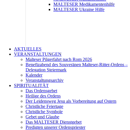
MALTESER Medikamentenhilfe
MALTESER Ukraine Hilfe
AKTUELLES
VERANSTALTUNGEN
Malteser Pilgerfahrt nach Rom 2026
Benefizabend des Souveränen Malteser-Ritter-Ordens –
Delegation Steiermark
Kalender
Veranstaltungsarchiv
SPIRITUALITÄT
Das Ordensgebet
Heilige des Ordens
Der Leidensweg Jesu als Vorbereitung auf Ostern
Christliche Feiertage
Christliche Symbole
Gebet und Glaube
Das MALTESER Dienstgebet
Predigten unserer Ordenspriester