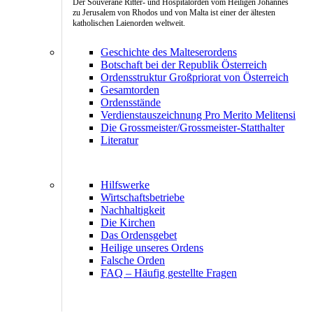
Der Souveräne Ritter- und Hospitalorden vom Heiligen Johannes
zu Jerusalem von Rhodos und von Malta ist einer der ältesten
katholischen Laienorden weltweit.
Geschichte des Malteserordens
Botschaft bei der Republik Österreich
Ordensstruktur Großpriorat von Österreich
Gesamtorden
Ordensstände
Verdienstauszeichnung Pro Merito Melitensi
Die Grossmeister/Grossmeister-Statthalter
Literatur
Hilfswerke
Wirtschaftsbetriebe
Nachhaltigkeit
Die Kirchen
Das Ordensgebet
Heilige unseres Ordens
Falsche Orden
FAQ – Häufig gestellte Fragen