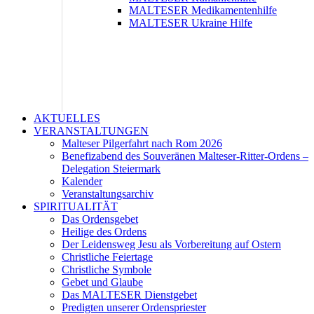
MALTESER Medikamentenhilfe
MALTESER Ukraine Hilfe
AKTUELLES
VERANSTALTUNGEN
Malteser Pilgerfahrt nach Rom 2026
Benefizabend des Souveränen Malteser-Ritter-Ordens –
Delegation Steiermark
Kalender
Veranstaltungsarchiv
SPIRITUALITÄT
Das Ordensgebet
Heilige des Ordens
Der Leidensweg Jesu als Vorbereitung auf Ostern
Christliche Feiertage
Christliche Symbole
Gebet und Glaube
Das MALTESER Dienstgebet
Predigten unserer Ordenspriester