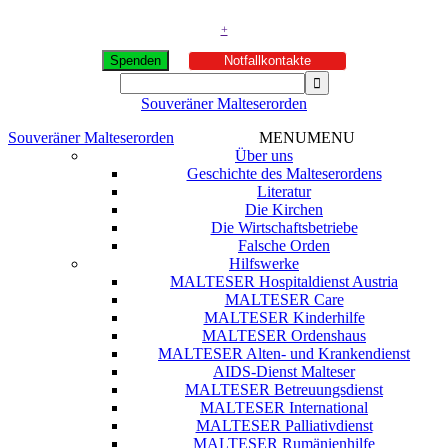
+
Spenden
Notfallkontakte
Souveräner Malteserorden
Souveräner Malteserorden
MENU
MENU
Über uns
Geschichte des Malteserordens
Literatur
Die Kirchen
Die Wirtschaftsbetriebe
Falsche Orden
Hilfswerke
MALTESER Hospitaldienst Austria
MALTESER Care
MALTESER Kinderhilfe
MALTESER Ordenshaus
MALTESER Alten- und Krankendienst
AIDS-Dienst Malteser
MALTESER Betreuungsdienst
MALTESER International
MALTESER Palliativdienst
MALTESER Rumänienhilfe