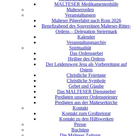
MALTESER Medikamentenhilfe
Malteserorden
Veranstaltungen
Malteser Pilgerfahrt nach Rom 2026
Benefizabend des Souveränen Malteser-Ritter-
Ordens – Delegation Steiermark
Kalender
Veranstaltungsarchiv
Spiritualität
Das Ordensgebet
Heilige des Ordens
Der Leidensweg Jesu als Vorbereitung auf
Ostern
Christliche Feiertage
Christliche Symbole
Gebet und Glaube
Das MALTESER Dienstgebet
Predigten unserer Ordenspriester
Predigten aus der Malteserkirche
Kontakt
Kontakt zum Großpriorat
Kontakt zu den Hilfswerken
Presse
Buchtipp
Die Malteser Zeitung