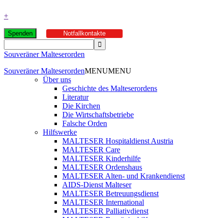
+
Spenden
Notfallkontakte
Souveräner Malteserorden
Souveräner Malteserorden
MENU
MENU
Über uns
Geschichte des Malteserordens
Literatur
Die Kirchen
Die Wirtschaftsbetriebe
Falsche Orden
Hilfswerke
MALTESER Hospitaldienst Austria
MALTESER Care
MALTESER Kinderhilfe
MALTESER Ordenshaus
MALTESER Alten- und Krankendienst
AIDS-Dienst Malteser
MALTESER Betreuungsdienst
MALTESER International
MALTESER Palliativdienst