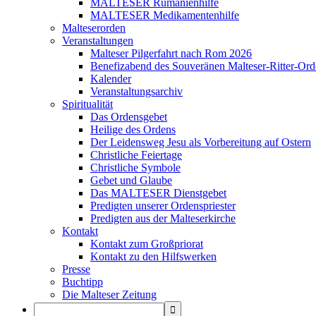
MALTESER Rumänienhilfe
MALTESER Medikamentenhilfe
Malteserorden
Veranstaltungen
Malteser Pilgerfahrt nach Rom 2026
Benefizabend des Souveränen Malteser-Ritter-Ord
Kalender
Veranstaltungsarchiv
Spiritualität
Das Ordensgebet
Heilige des Ordens
Der Leidensweg Jesu als Vorbereitung auf Ostern
Christliche Feiertage
Christliche Symbole
Gebet und Glaube
Das MALTESER Dienstgebet
Predigten unserer Ordenspriester
Predigten aus der Malteserkirche
Kontakt
Kontakt zum Großpriorat
Kontakt zu den Hilfswerken
Presse
Buchtipp
Die Malteser Zeitung