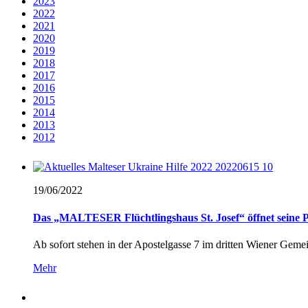
2023
2022
2021
2020
2019
2018
2017
2016
2015
2014
2013
2012
19/06/
2022
Das „MALTESER Flüchtlingshaus St. Josef“ öffnet seine P
Ab sofort stehen in der Apostelgasse 7 im dritten Wiener Geme
Mehr