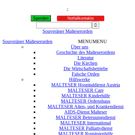
+
Spenden
Notfallkontakte
Souveräner Malteserorden
Souveräner Malteserorden
MENU
MENU
Über uns
Geschichte des Malteserordens
Literatur
Die Kirchen
Die Wirtschaftsbetriebe
Falsche Orden
Hilfswerke
MALTESER Hospitaldienst Austria
MALTESER Care
MALTESER Kinderhilfe
MALTESER Ordenshaus
MALTESER Alten- und Krankendienst
AIDS-Dienst Malteser
MALTESER Betreuungsdienst
MALTESER International
MALTESER Palliativdienst
MALTESER Rumänienhilfe