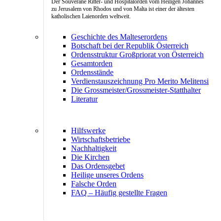
Der Souveräne Ritter- und Hospitalorden vom Heiligen Johannes
zu Jerusalem von Rhodos und von Malta ist einer der ältesten
katholischen Laienorden weltweit.
Geschichte des Malteserordens
Botschaft bei der Republik Österreich
Ordensstruktur Großpriorat von Österreich
Gesamtorden
Ordensstände
Verdienstauszeichnung Pro Merito Melitensi
Die Grossmeister/Grossmeister-Statthalter
Literatur
Hilfswerke
Wirtschaftsbetriebe
Nachhaltigkeit
Die Kirchen
Das Ordensgebet
Heilige unseres Ordens
Falsche Orden
FAQ – Häufig gestellte Fragen