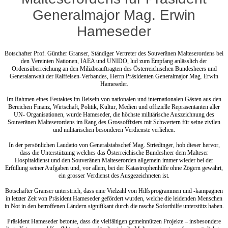
Generalmajor Mag. Erwin
Hameseder
Botschafter Prof. Günther Granser, Ständiger Vertreter des Souveränen Malteserordens bei
den Vereinten Nationen, IAEA und UNIDO, lud zum Empfang anlässlich der
Ordensüberreichung an den Milizbeauftragten des Österreichischen Bundesheers und
Generalanwalt der Raiffeisen-Verbandes, Herrn Präsidenten Generalmajor Mag. Erwin
Hameseder.
Im Rahmen eines Festaktes im Beisein von nationalen und internationalen Gästen aus den
Bereichen Finanz, Wirtschaft, Politik, Kultur, Medien und offizielle Repräsentanten aller
UN- Organisationen, wurde Hameseder, die höchste militärische Auszeichnung des
Souveränen Malteserordens im Rang des Grossoffiziers mit Schwertern für seine zivilen
und militärischen besonderen Verdienste verliehen.
In der persönlichen Laudatio von Generalstabschef Mag. Striedinger, hob dieser hervor,
dass die Unterstützung welches das Österreichische Bundesheer dem Malteser
Hospitaldienst und den Souveränen Malteserorden allgemein immer wieder bei der
Erfüllung seiner Aufgaben und, vor allem, bei der Katastrophenhilfe ohne Zögern gewährt,
ein grosser Verdienst des Ausgezeichneten ist.
Botschafter Granser unterstrich, dass eine Vielzahl von Hilfsprogrammen und -kampagnen
in letzter Zeit von Präsident Hameseder gefördert wurden, welche die leidenden Menschen
in Not in den betroffenen Ländern signifikant durch die rasche Soforthilfe unterstütz haben.
Präsident Hameseder betonte, dass die vielfältigen gemeinnützen Projekte – insbesondere