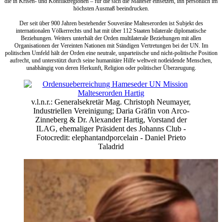
die in Krisen- und Konfliktregionen – für die sich die Malteser einsetzen, ihn persönlich im
höchsten Ausmaß beeindrucken.
Der seit über 900 Jahren bestehender Souveräne Malteserorden ist Subjekt des
internationalen Völkerrechts und hat mit über 112 Staaten bilaterale diplomatische
Beziehungen. Weiters unterhält der Orden multilaterale Beziehungen mit allen
Organisationen der Vereinten Nationen mit Ständigen Vertretungen bei der UN. Im
politischen Umfeld hält der Orden eine neutrale, unparteiische und nicht-politische Position
aufrecht, und unterstützt durch seine humanitäre Hilfe weltweit notleidende Menschen,
unabhängig von deren Herkunft, Religion oder politischer Überzeugung.
v.l.n.r.: Generalsekretär Mag. Christoph Neumayer,
Industriellen Vereinigung; Daria Gräfin von Arco-
Zinneberg & Dr. Alexander Hartig, Vorstand der
ILAG, ehemaliger Präsident des Johanns Club -
Fotocredit: elephantandporcelain - Daniel Prieto
Taladrid