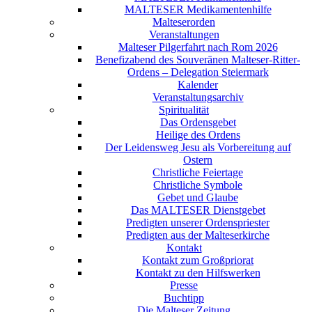
MALTESER Medikamentenhilfe
Malteserorden
Veranstaltungen
Malteser Pilgerfahrt nach Rom 2026
Benefizabend des Souveränen Malteser-Ritter-
Ordens – Delegation Steiermark
Kalender
Veranstaltungsarchiv
Spiritualität
Das Ordensgebet
Heilige des Ordens
Der Leidensweg Jesu als Vorbereitung auf
Ostern
Christliche Feiertage
Christliche Symbole
Gebet und Glaube
Das MALTESER Dienstgebet
Predigten unserer Ordenspriester
Predigten aus der Malteserkirche
Kontakt
Kontakt zum Großpriorat
Kontakt zu den Hilfswerken
Presse
Buchtipp
Die Malteser Zeitung