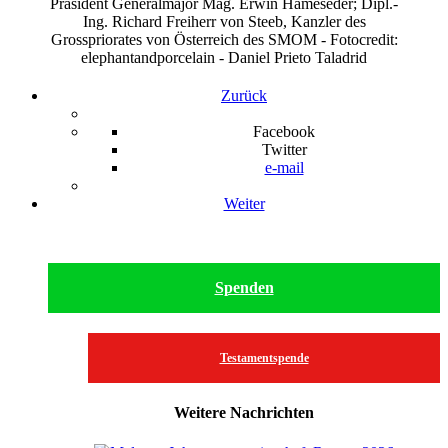
Präsident Generalmajor Mag. Erwin Hameseder; Dipl.-
Ing. Richard Freiherr von Steeb, Kanzler des
Grosspriorates von Österreich des SMOM - Fotocredit:
elephantandporcelain - Daniel Prieto Taladrid
Zurück
Facebook
Twitter
e-mail
Weiter
Spenden
Testamentspende
Weitere Nachrichten