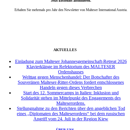
Jetzt kostenlos abonnieren.
Erhalten Sie mehrmals pro Jahr den Newsletter von Malteser International Austria.
weiter
AKTUELLES
Einladung zum Malteser Johannesgemeinschaft-Retreat 2026
Klavierklänge im Refektorium des MALTESER
Ordenshauses
Welttag gegen Menschenhandel: Der Botschafter des
Souveränen Malteser-Ritter-Ordens fordert entschlossenes
Handeln gegen dieses Verbrechen
Start des 12. Sommercamps in Italien: Inklusion und
Solidarität stehen im Mittelpunkt des Engagements des
Malteserordens.
Stellungnahme zu den Berichten über den angeblichen Tod
eines „Diplomaten des Malteserordens“ bei dem russischen
Angriff vom 24. Juli in der Region Kiew
ÜBER UNS