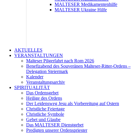
MALTESER Medikamentenhilfe
MALTESER Ukraine Hilfe
AKTUELLES
VERANSTALTUNGEN
Malteser Pilgerfahrt nach Rom 2026
Benefizabend des Souveränen Malteser-Ritter-Ordens –
Delegation Steiermark
Kalender
Veranstaltungsarchiv
SPIRITUALITÄT
Das Ordensgebet
Heilige des Ordens
Der Leidensweg Jesu als Vorbereitung auf Ostern
Christliche Feiertage
Christliche Symbole
Gebet und Glaube
Das MALTESER Dienstgebet
Predigten unserer Ordenspriester