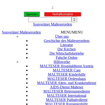
+
Spenden
Notfallkontakte
Souveräner Malteserorden
Souveräner Malteserorden
MENU
MENU
Über uns
Geschichte des Malteserordens
Literatur
Die Kirchen
Die Wirtschaftsbetriebe
Falsche Orden
Hilfswerke
MALTESER Hospitaldienst Austria
MALTESER Care
MALTESER Kinderhilfe
MALTESER Ordenshaus
MALTESER Alten- und Krankendienst
AIDS-Dienst Malteser
MALTESER Betreuungsdienst
MALTESER International
MALTESER Palliativdienst
MALTESER Rumänienhilfe