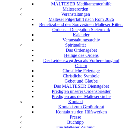
MALTESER Medikamentenhilfe
Malteserorden
Veranstaltungen
Malteser Pilgerfahrt nach Rom 2026
Benefizabend des Souveränen Malteser-Ritter-
Ordens – Delegation Steiermark
Kalender
Veranstaltungsarchiv
Spiritualität
Das Ordensgebet
Heilige des Ordens
Der Leidensweg Jesu als Vorbereitung auf
Ostern
Christliche Feiertage
Christliche Symbole
Gebet und Glaube
Das MALTESER Dienstgebet
Predigten unserer Ordenspriester
Predigten aus der Malteserkirche
Kontakt
Kontakt zum Großpriorat
Kontakt zu den Hilfswerken
Presse
Buchtipp
Die Malteser Zeitung