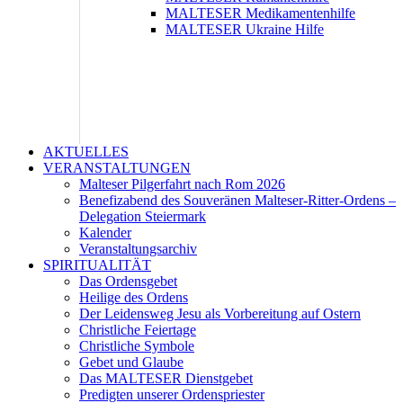
MALTESER Medikamentenhilfe
MALTESER Ukraine Hilfe
AKTUELLES
VERANSTALTUNGEN
Malteser Pilgerfahrt nach Rom 2026
Benefizabend des Souveränen Malteser-Ritter-Ordens –
Delegation Steiermark
Kalender
Veranstaltungsarchiv
SPIRITUALITÄT
Das Ordensgebet
Heilige des Ordens
Der Leidensweg Jesu als Vorbereitung auf Ostern
Christliche Feiertage
Christliche Symbole
Gebet und Glaube
Das MALTESER Dienstgebet
Predigten unserer Ordenspriester