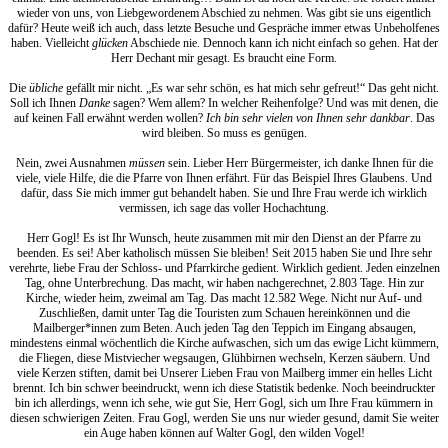
wieder von uns, von Liebgewordenem Abschied zu nehmen. Was gibt sie uns eigentlich
dafür? Heute weiß ich auch, dass letzte Besuche und Gespräche immer etwas Unbeholfenes
haben. Vielleicht
glücken
Abschiede nie. Dennoch kann ich nicht einfach so gehen. Hat der
Herr Dechant mir gesagt. Es braucht eine Form.
Die
übliche
gefällt mir nicht. „Es war sehr schön, es hat mich sehr gefreut!“ Das geht nicht.
Soll ich Ihnen
Danke
sagen? Wem allem? In welcher Reihenfolge? Und was mit denen, die
auf keinen Fall erwähnt werden wollen?
Ich bin sehr vielen von Ihnen sehr dankbar
. Das
wird bleiben. So muss es genügen.
Nein, zwei Ausnahmen
müssen
sein. Lieber Herr Bürgermeister, ich danke Ihnen für die
viele, viele Hilfe, die die Pfarre von Ihnen erfährt. Für das Beispiel Ihres Glaubens. Und
dafür, dass Sie mich immer gut behandelt haben. Sie und Ihre Frau werde ich wirklich
vermissen, ich sage das voller Hochachtung.
Herr Gogl! Es ist Ihr Wunsch, heute zusammen mit mir den Dienst an der Pfarre zu
beenden. Es sei! Aber katholisch müssen Sie bleiben! Seit 2015 haben Sie und Ihre sehr
verehrte, liebe Frau der Schloss- und Pfarrkirche gedient. Wirklich gedient. Jeden einzelnen
Tag, ohne Unterbrechung. Das macht, wir haben nachgerechnet, 2.803 Tage. Hin zur
Kirche, wieder heim, zweimal am Tag. Das macht 12.582 Wege. Nicht nur Auf- und
Zuschließen, damit unter Tag die Touristen zum Schauen hereinkönnen und die
Mailberger*innen zum Beten. Auch jeden Tag den Teppich im Eingang absaugen,
mindestens einmal wöchentlich die Kirche aufwaschen, sich um das ewige Licht kümmern,
die Fliegen, diese Mistviecher wegsaugen, Glühbirnen wechseln, Kerzen säubern. Und
viele Kerzen stiften, damit bei Unserer Lieben Frau von Mailberg immer ein helles Licht
brennt. Ich bin schwer beeindruckt, wenn ich diese Statistik bedenke. Noch beeindruckter
bin ich allerdings, wenn ich sehe, wie gut Sie, Herr Gogl, sich um Ihre Frau kümmern in
diesen schwierigen Zeiten. Frau Gogl, werden Sie uns nur wieder gesund, damit Sie weiter
ein Auge haben können auf Walter Gogl, den wilden Vogel!