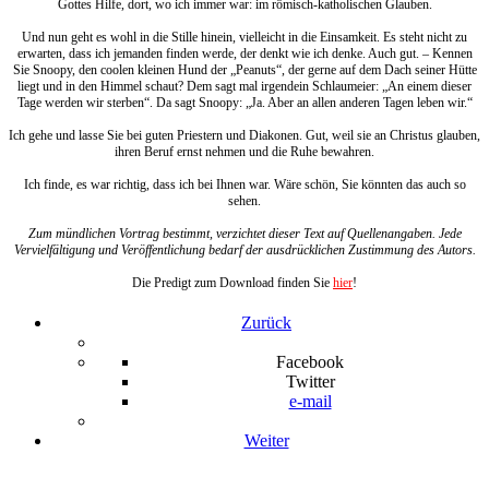
Gottes Hilfe, dort, wo ich immer war: im römisch-katholischen Glauben.
Und nun geht es wohl in die Stille hinein, vielleicht in die Einsamkeit. Es steht nicht zu
erwarten, dass ich jemanden finden werde, der denkt wie ich denke. Auch gut. – Kennen
Sie Snoopy, den coolen kleinen Hund der „Peanuts“, der gerne auf dem Dach seiner Hütte
liegt und in den Himmel schaut? Dem sagt mal irgendein Schlaumeier: „An einem dieser
Tage werden wir sterben“. Da sagt Snoopy: „Ja. Aber an allen anderen Tagen leben wir.“
Ich gehe und lasse Sie bei guten Priestern und Diakonen. Gut, weil sie an Christus glauben,
ihren Beruf ernst nehmen und die Ruhe bewahren.
Ich finde, es war richtig, dass ich bei Ihnen war. Wäre schön, Sie könnten das auch so
sehen.
Zum mündlichen Vortrag bestimmt, verzichtet dieser Text auf Quellenangaben. Jede
Vervielfältigung und Veröffentlichung bedarf der ausdrücklichen Zustimmung des Autors.
Die Predigt zum Download finden Sie
hier
!
Zurück
Facebook
Twitter
e-mail
Weiter