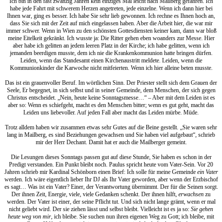
Ich bin in den fast zwanzig Jahren kein einziges Mal leicht nach Mailberg gefahren. Ich
habe jede Fahrt mit schwerem Herzen angetreten, jede einzelne. Wenn ich dann hier bei
Ihnen war, ging es besser. Ich habe Sie sehr lieb gewonnen. Ich rechne es Ihnen hoch an,
dass Sie sich mit der Zeit auf mich eingelassen haben. Aber die Arbeit hier, die war mir
immer schwer. Wenn in Wien zu den schönsten Gottesdiensten keiner kam, dann war bloß
meine Eitelkeit gekränkt. Ich wusste ja: Die Ritter gehen eben woanders zur Messe. Hier
aber habe ich gelitten an jedem leeren Platz in der Kirche; ich habe gelitten, wenn ich
jemanden beerdigen musste, dem ich nie die Krankenkommunion hatte bringen dürfen.
Leiden, wenn das Standesamt einen Kirchenaustritt meldete. Leiden, wenn die
Kommunionkinder die Karwoche nicht mitfeierten. Wenn ich hier alleine beten musste.
Das ist ein grauenvoller Beruf. Im wörtlichen Sinn. Der Priester stellt sich dem Grauen der
Seele, Er begegnet, in sich selbst und in seiner Gemeinde, dem Menschen, der sich gegen
Christus entscheidet. „Nein, heute keine Sonntagsmesse…“ – Aber mit dem Leiden ist es
aber so: Wenn es schiefgeht, macht es den Menschen bitter; wenn es gut geht, macht das
Leiden uns liebevoller. Auf jeden Fall aber macht das Leiden mürbe. Müde.
Trotz alldem haben wir zusammen etwas sehr Gutes auf die Beine gestellt. „Sie waren sehr
lang in Mailberg, es sind Beziehungen gewachsen und Sie haben viel aufgebaut“, schrieb
mir der Herr Dechant. Damit hat er auch die Mailberger gemeint.
Die Lesungen dieses Sonntags passen gut auf diese Stunde, Sie haben es schon in der
Predigt verstanden. Ein Punkt bleibt noch. Paulus spricht heute vom Vater-Sein. Vor 20
Jahren schrieb mir Kardinal Schönborn einen Brief: Ich solle für meine Gemeinde
ein Vater
werden. Ich wäre eigentlich lieber Ihr DJ als Ihr Vater geworden, aber wenn der Erzbischof
es sagt… Was ist ein Vater? Einer, der Verantwortung übernimmt. Der für die Seinen sorgt.
Der ihnen Zeit, Energie, viele, viele Gedanken schenkt. Der ihnen hilft,
erwachsen
zu
werden. Der Vater ist einer, der seine Pflicht tut. Und sich nicht lange grämt, wenn er mal
nicht geliebt wird. Der sie ziehen lässt und selbst bleibt. Vielleicht ist es ja so:
Sie gehen
heute weg von mir
, ich bleibe. Sie suchen nun ihren eigenen Weg zu Gott; ich bleibe, mit