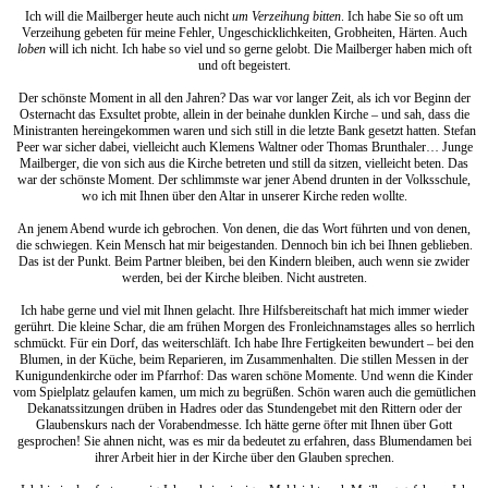
Ich will die Mailberger heute auch nicht
um Verzeihung bitten
. Ich habe Sie so oft um
Verzeihung gebeten für meine Fehler, Ungeschicklichkeiten, Grobheiten, Härten. Auch
loben
will ich nicht. Ich habe so viel und so gerne gelobt. Die Mailberger haben mich oft
und oft begeistert.
Der schönste Moment in all den Jahren? Das war vor langer Zeit, als ich vor Beginn der
Osternacht das Exsultet probte, allein in der beinahe dunklen Kirche – und sah, dass die
Ministranten hereingekommen waren und sich still in die letzte Bank gesetzt hatten. Stefan
Peer war sicher dabei, vielleicht auch Klemens Waltner oder Thomas Brunthaler… Junge
Mailberger, die von sich aus die Kirche betreten und still da sitzen, vielleicht beten. Das
war der schönste Moment. Der schlimmste war jener Abend drunten in der Volksschule,
wo ich mit Ihnen über den Altar in unserer Kirche reden wollte.
An jenem Abend wurde ich gebrochen. Von denen, die das Wort führten und von denen,
die schwiegen. Kein Mensch hat mir beigestanden. Dennoch bin ich bei Ihnen geblieben.
Das ist der Punkt. Beim Partner bleiben, bei den Kindern bleiben, auch wenn sie zwider
werden, bei der Kirche bleiben. Nicht austreten.
Ich habe gerne und viel mit Ihnen gelacht. Ihre Hilfsbereitschaft hat mich immer wieder
gerührt. Die kleine Schar, die am frühen Morgen des Fronleichnamstages alles so herrlich
schmückt. Für ein Dorf, das weiterschläft. Ich habe Ihre Fertigkeiten bewundert – bei den
Blumen, in der Küche, beim Reparieren, im Zusammenhalten. Die stillen Messen in der
Kunigundenkirche oder im Pfarrhof: Das waren schöne Momente. Und wenn die Kinder
vom Spielplatz gelaufen kamen, um mich zu begrüßen. Schön waren auch die gemütlichen
Dekanatssitzungen drüben in Hadres oder das Stundengebet mit den Rittern oder der
Glaubenskurs nach der Vorabendmesse. Ich hätte gerne öfter mit Ihnen über Gott
gesprochen! Sie ahnen nicht, was es mir da bedeutet zu erfahren, dass Blumendamen bei
ihrer Arbeit hier in der Kirche über den Glauben sprechen.