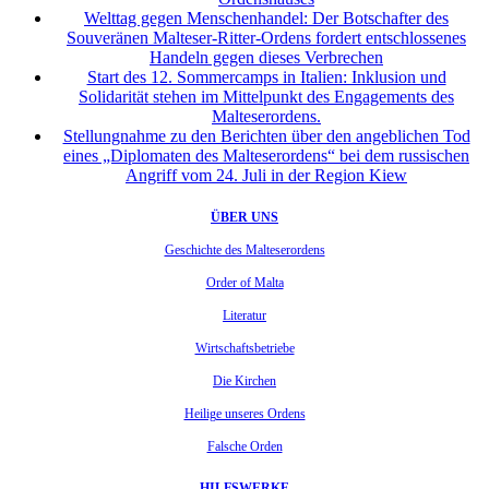
Welttag gegen Menschenhandel: Der Botschafter des
Souveränen Malteser-Ritter-Ordens fordert entschlossenes
Handeln gegen dieses Verbrechen
Start des 12. Sommercamps in Italien: Inklusion und
Solidarität stehen im Mittelpunkt des Engagements des
Malteserordens.
Stellungnahme zu den Berichten über den angeblichen Tod
eines „Diplomaten des Malteserordens“ bei dem russischen
Angriff vom 24. Juli in der Region Kiew
ÜBER UNS
Geschichte des Malteserordens
Order of Malta
Literatur
Wirtschaftsbetriebe
Die Kirchen
Heilige unseres Ordens
Falsche Orden
HILFSWERKE