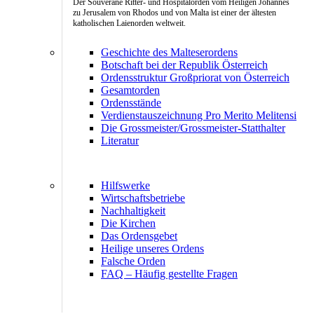
Der Souveräne Ritter- und Hospitalorden vom Heiligen Johannes
zu Jerusalem von Rhodos und von Malta ist einer der ältesten
katholischen Laienorden weltweit.
Geschichte des Malteserordens
Botschaft bei der Republik Österreich
Ordensstruktur Großpriorat von Österreich
Gesamtorden
Ordensstände
Verdienstauszeichnung Pro Merito Melitensi
Die Grossmeister/Grossmeister-Statthalter
Literatur
Hilfswerke
Wirtschaftsbetriebe
Nachhaltigkeit
Die Kirchen
Das Ordensgebet
Heilige unseres Ordens
Falsche Orden
FAQ – Häufig gestellte Fragen