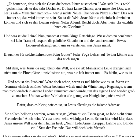
„Er bemerkte, dass sich die Gäste die besten Plätze aussuchten.“ Was sich Jesus wohl
gedacht hat, als er das sah? Dachte er: Du hast keine Chance, aber nutze sie? Das, was
Jesus sah – Menschen nämlich –, war ja nichts Neues. Die besten Plätze suchen: Das war
immer so, das wird immer so sein. So ist die Welt. Jesus hätte auch einfach abwinken
können und sich zu den Leuten setzen. Netter Abend. Reicht doch. Aber nein. „Er erzählte
ihnen ein Gleichnis.“
Und was ist die Lehre? Nun, zunächst einmal kluge Ratschläge. Wisse dich zu benehmen,
sei kein Trampel, erspare dir peinliche Situationen und den anderen auch. Etwas
Lebenserfahrung reicht, um zu verstehen, was Jesus meint.
Braucht es für solche Lehren
den Sohn Gottes
? Jeder Yoga-Lehrer auf Twitter könnte uns
das auch sagen.
Mit dem, was Jesus da sagt, bleibt die Welt, wie sie ist: Manierliche Leute drängen sich
nicht um die Ehrenplätze, unzivilisierte tun, was sie halt immer tun… Es bleibt, wie es ist.
Und wo ist das Problem? Wäre doch schön, wenn es mal bliebe wie es ist. Wenn ein
Sommer einfach schönes Wetter bedeuten würde und ein Winter lange Regentage, wenn
man nicht einfach in andere Länder einmarschieren würde, um das eigene Land wieder groß
zu machen. Und so weiter. Wir haben alle genug von Neuigkeiten, nicht wahr?
Dafür, dass es bleibt, wie es ist, ist Jesus allerdings die falsche Adresse.
Sie sollten hellhörig werden, wenn er sagt: „Wenn du ein Essen gibst, so lade nicht deine
Freunde ein.“ Auch keine Verwandten, keine wichtigen Leute. Schon hier wird klar, dass
Jesus unsere Welt über den Haufen haut. „Nein! Lade Arme, Krüppel, Lahme und Blinde
ein.“ Statt der Freunde. Das will doch kein Mensch.
Und
warum
sollen wir die einladen?
„Weil sie es euch nicht vergelten können.“
Das ist der