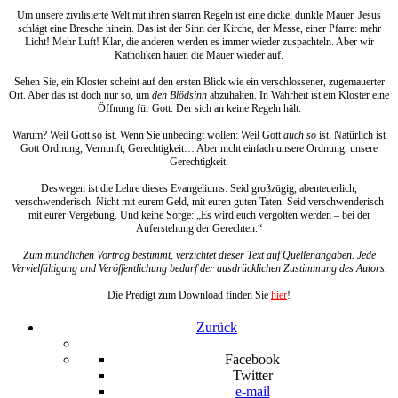
Um unsere zivilisierte Welt mit ihren starren Regeln ist eine dicke, dunkle Mauer. Jesus
schlägt eine Bresche hinein. Das ist der Sinn der Kirche, der Messe, einer Pfarre: mehr
Licht! Mehr Luft! Klar, die anderen werden es immer wieder zuspachteln. Aber wir
Katholiken hauen die Mauer wieder auf.
Sehen Sie, ein Kloster scheint auf den ersten Blick wie ein verschlossener, zugemauerter
Ort. Aber das ist doch nur so, um
den Blödsinn
abzuhalten. In Wahrheit ist ein Kloster eine
Öffnung für Gott. Der sich an keine Regeln hält.
Warum? Weil Gott so ist. Wenn Sie unbedingt wollen: Weil Gott
auch so
ist. Natürlich ist
Gott Ordnung, Vernunft, Gerechtigkeit… Aber nicht einfach unsere Ordnung, unsere
Gerechtigkeit.
Deswegen ist die Lehre dieses Evangeliums: Seid großzügig, abenteuerlich,
verschwenderisch. Nicht mit eurem Geld, mit euren guten Taten. Seid verschwenderisch
mit eurer Vergebung. Und keine Sorge: „Es wird euch vergolten werden – bei der
Auferstehung der Gerechten.“
Zum mündlichen Vortrag bestimmt, verzichtet dieser Text auf Quellenangaben. Jede
Vervielfältigung und Veröffentlichung bedarf der ausdrücklichen Zustimmung des Autors.
Die Predigt zum Download finden Sie
hier
!
Zurück
Facebook
Twitter
e-mail