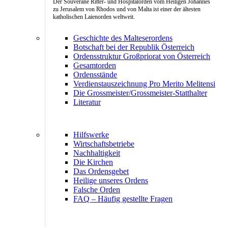
Der Souveräne Ritter- und Hospitalorden vom Heiligen Johannes
zu Jerusalem von Rhodos und von Malta ist einer der ältesten
katholischen Laienorden weltweit.
Geschichte des Malteserordens
Botschaft bei der Republik Österreich
Ordensstruktur Großpriorat von Österreich
Gesamtorden
Ordensstände
Verdienstauszeichnung Pro Merito Melitensi
Die Grossmeister/Grossmeister-Statthalter
Literatur
Hilfswerke
Wirtschaftsbetriebe
Nachhaltigkeit
Die Kirchen
Das Ordensgebet
Heilige unseres Ordens
Falsche Orden
FAQ – Häufig gestellte Fragen