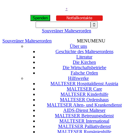
+
Spenden
Notfallkontakte
Souveräner Malteserorden
Souveräner Malteserorden
MENU
MENU
Über uns
Geschichte des Malteserordens
Literatur
Die Kirchen
Die Wirtschaftsbetriebe
Falsche Orden
Hilfswerke
MALTESER Hospitaldienst Austria
MALTESER Care
MALTESER Kinderhilfe
MALTESER Ordenshaus
MALTESER Alten- und Krankendienst
AIDS-Dienst Malteser
MALTESER Betreuungsdienst
MALTESER International
MALTESER Palliativdienst
MALTESER Rumänienhilfe