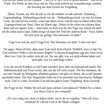
Punkt. Der Punkt, an dem Jesus neu ist. Also nicht einfach nur Armenfürsorge, sondern
der Ausstieg aus dem System der Vergeltung.
Dieses System, das Wie-du-mir-so-ich-dir erhalten wir alle aufrecht. Einladung –
Gegeneinladung. Weihnachtsgeschenk von dir – Weihnachtsgeschenk von mir. Ich kenne
Leute, die total nervös werden, wenn man ihnen etwas schenkt und sie haben selbst kein
Gegengeschenk zur Hand. Oder der Mann sagt: „Wenn ich ihr schon ein schönes Haus
biete und ein eigenes Auto, – dann kann sie doch was für ihre Figur tun. Damit ich mich
mit ihr sehen lassen kann. Dafür kriege ich dann den Neid der anderen Kerle.“ Kurz, haben
Sie sich noch nie gefragt: Was bekomme ich dafür?
Fragt
Gott
sich das auch? Fragt Gott: Was bekomme ich dafür? Lohnt sich das?
Sie sagen: Wenn ich bete, dann muss Gott mich doch erhören. Wirklich,
muss
er das? Ist
Gott
zivilisiert
? Hält er sich an unsere Regeln? In diesem Evangelium sagt uns Jesus etwas
über Gott. Gott, der anders tickt als wir. Der uns gibt, was wir nicht erbeten haben und
nicht gibt, was wir unbedingt wollen.
Gott, der um die Kranken so viel Liebe entstehen lässt, aber sie nicht gesund macht. Der
Hilfsbereitschaft und Treue weckt, aber uns die OP nicht erspart. Der den Arbeitern, die
nur eine Stunde im Weingarten arbeiteten genauso viel gibt wie denen, die zwölf Stunden
geschuftet haben. Der dem Taugenichts-Sohn ein Fest ausrichtet und dem braven, fleißigen
nicht. Und so weiter. Zwischen Gott und uns gibt es keine Vergeltung. Kein
Geschäft
.
Die Frage ist nur: Wollen Sie sich auf einen solchen Gott einlassen? Wollen Sie so leben
wie dieser Gott es uns vormacht?
„Du wirst selig sein, denn sie haben nichts, um es dir zu vergelten.“ Was will Jesus
erreichen? Er will ein Loch in die Mauer schlagen.