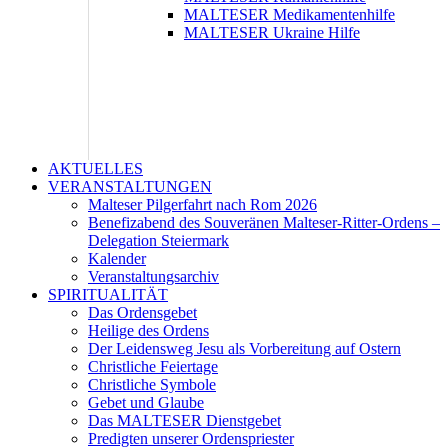
MALTESER Medikamentenhilfe
MALTESER Ukraine Hilfe
AKTUELLES
VERANSTALTUNGEN
Malteser Pilgerfahrt nach Rom 2026
Benefizabend des Souveränen Malteser-Ritter-Ordens –
Delegation Steiermark
Kalender
Veranstaltungsarchiv
SPIRITUALITÄT
Das Ordensgebet
Heilige des Ordens
Der Leidensweg Jesu als Vorbereitung auf Ostern
Christliche Feiertage
Christliche Symbole
Gebet und Glaube
Das MALTESER Dienstgebet
Predigten unserer Ordenspriester