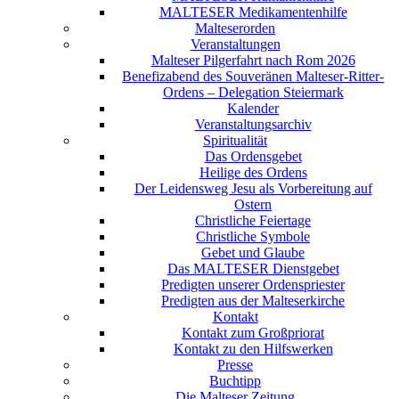
MALTESER Medikamentenhilfe
Malteserorden
Veranstaltungen
Malteser Pilgerfahrt nach Rom 2026
Benefizabend des Souveränen Malteser-Ritter-
Ordens – Delegation Steiermark
Kalender
Veranstaltungsarchiv
Spiritualität
Das Ordensgebet
Heilige des Ordens
Der Leidensweg Jesu als Vorbereitung auf
Ostern
Christliche Feiertage
Christliche Symbole
Gebet und Glaube
Das MALTESER Dienstgebet
Predigten unserer Ordenspriester
Predigten aus der Malteserkirche
Kontakt
Kontakt zum Großpriorat
Kontakt zu den Hilfswerken
Presse
Buchtipp
Die Malteser Zeitung