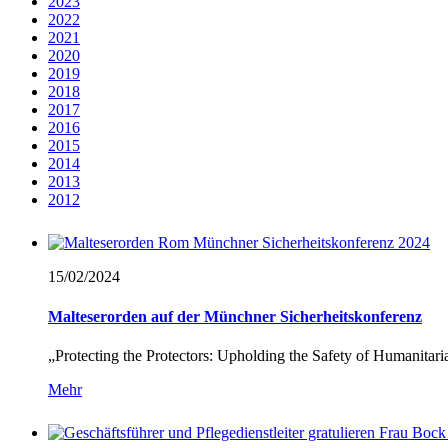
2023
2022
2021
2020
2019
2018
2017
2016
2015
2014
2013
2012
15/02/
2024
Malteserorden auf der Münchner Sicherheitskonferenz
„Protecting the Protectors: Upholding the Safety of Humanitari
Mehr