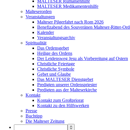
MALTESER Rumänienhilfe
MALTESER Medikamentenhilfe
Malteserorden
Veranstaltungen
Malteser Pilgerfahrt nach Rom 2026
Benefizabend des Souveränen Malteser-Ritter-Ord
Kalender
Veranstaltungsarchiv
Spiritualität
Das Ordensgebet
Heilige des Ordens
Der Leidensweg Jesu als Vorbereitung auf Ostern
Christliche Feiertage
Christliche Symbole
Gebet und Glaube
Das MALTESER Dienstgebet
Predigten unserer Ordenspriester
Predigten aus der Malteserkirche
Kontakt
Kontakt zum Großpriorat
Kontakt zu den Hilfswerken
Presse
Buchtipp
Die Malteser Zeitung