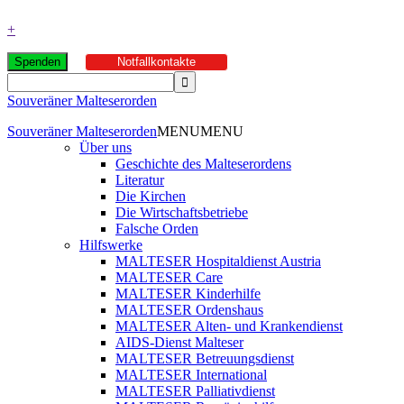
+
Spenden
Notfallkontakte
Souveräner Malteserorden
Souveräner Malteserorden
MENU
MENU
Über uns
Geschichte des Malteserordens
Literatur
Die Kirchen
Die Wirtschaftsbetriebe
Falsche Orden
Hilfswerke
MALTESER Hospitaldienst Austria
MALTESER Care
MALTESER Kinderhilfe
MALTESER Ordenshaus
MALTESER Alten- und Krankendienst
AIDS-Dienst Malteser
MALTESER Betreuungsdienst
MALTESER International
MALTESER Palliativdienst