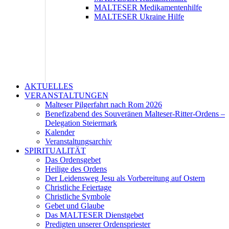
MALTESER Medikamentenhilfe
MALTESER Ukraine Hilfe
AKTUELLES
VERANSTALTUNGEN
Malteser Pilgerfahrt nach Rom 2026
Benefizabend des Souveränen Malteser-Ritter-Ordens –
Delegation Steiermark
Kalender
Veranstaltungsarchiv
SPIRITUALITÄT
Das Ordensgebet
Heilige des Ordens
Der Leidensweg Jesu als Vorbereitung auf Ostern
Christliche Feiertage
Christliche Symbole
Gebet und Glaube
Das MALTESER Dienstgebet
Predigten unserer Ordenspriester