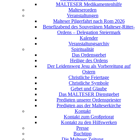
MALTESER Medikamentenhilfe
Malteserorden
Veranstaltungen
Malteser Pilgerfahrt nach Rom 2026
Benefizabend des Souveränen Malteser-Ritter-
Ordens – Delegation Steiermark
Kalender
Veranstaltungsarchiv
Spiritualität
Das Ordensgebet
Heilige des Ordens
Der Leidensweg Jesu als Vorbereitung auf
Ostern
Christliche Feiertage
Christliche Symbole
Gebet und Glaube
Das MALTESER Dienstgebet
Predigten unserer Ordenspriester
Predigten aus der Malteserkirche
Kontakt
Kontakt zum Großpriorat
Kontakt zu den Hilfswerken
Presse
Buchtipp
Die Malteser Zeitung