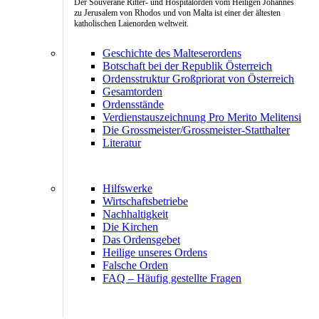
Der Souveräne Ritter- und Hospitalorden vom Heiligen Johannes
zu Jerusalem von Rhodos und von Malta ist einer der ältesten
katholischen Laienorden weltweit.
Geschichte des Malteserordens
Botschaft bei der Republik Österreich
Ordensstruktur Großpriorat von Österreich
Gesamtorden
Ordensstände
Verdienstauszeichnung Pro Merito Melitensi
Die Grossmeister/Grossmeister-Statthalter
Literatur
Hilfswerke
Wirtschaftsbetriebe
Nachhaltigkeit
Die Kirchen
Das Ordensgebet
Heilige unseres Ordens
Falsche Orden
FAQ – Häufig gestellte Fragen