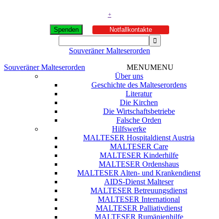
+
Spenden
Notfallkontakte
Souveräner Malteserorden
Souveräner Malteserorden
MENU
MENU
Über uns
Geschichte des Malteserordens
Literatur
Die Kirchen
Die Wirtschaftsbetriebe
Falsche Orden
Hilfswerke
MALTESER Hospitaldienst Austria
MALTESER Care
MALTESER Kinderhilfe
MALTESER Ordenshaus
MALTESER Alten- und Krankendienst
AIDS-Dienst Malteser
MALTESER Betreuungsdienst
MALTESER International
MALTESER Palliativdienst
MALTESER Rumänienhilfe