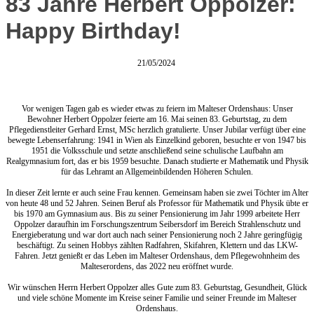
83 Jahre Herbert Oppolzer:
Happy Birthday!
21/05/2024
Vor wenigen Tagen gab es wieder etwas zu feiern im Malteser Ordenshaus: Unser
Bewohner Herbert Oppolzer feierte am 16. Mai seinen 83. Geburtstag, zu dem
Pflegedienstleiter Gerhard Ernst, MSc herzlich gratulierte. Unser Jubilar verfügt über eine
bewegte Lebenserfahrung: 1941 in Wien als Einzelkind geboren, besuchte er von 1947 bis
1951 die Volksschule und setzte anschließend seine schulische Laufbahn am
Realgymnasium fort, das er bis 1959 besuchte. Danach studierte er Mathematik und Physik
für das Lehramt an Allgemeinbildenden Höheren Schulen.
In dieser Zeit lernte er auch seine Frau kennen. Gemeinsam haben sie zwei Töchter im Alter
von heute 48 und 52 Jahren. Seinen Beruf als Professor für Mathematik und Physik übte er
bis 1970 am Gymnasium aus. Bis zu seiner Pensionierung im Jahr 1999 arbeitete Herr
Oppolzer daraufhin im Forschungszentrum Seibersdorf im Bereich Strahlenschutz und
Energieberatung und war dort auch nach seiner Pensionierung noch 2 Jahre geringfügig
beschäftigt. Zu seinen Hobbys zählten Radfahren, Skifahren, Klettern und das LKW-
Fahren. Jetzt genießt er das Leben im Malteser Ordenshaus, dem Pflegewohnheim des
Malteserordens, das 2022 neu eröffnet wurde.
Wir wünschen Herrn Herbert Oppolzer alles Gute zum 83. Geburtstag, Gesundheit, Glück
und viele schöne Momente im Kreise seiner Familie und seiner Freunde im Malteser
Ordenshaus.