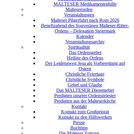
MALTESER Medikamentenhilfe
Malteserorden
Veranstaltungen
Malteser Pilgerfahrt nach Rom 2026
Benefizabend des Souveränen Malteser-Ritter-
Ordens – Delegation Steiermark
Kalender
Veranstaltungsarchiv
Spiritualität
Das Ordensgebet
Heilige des Ordens
Der Leidensweg Jesu als Vorbereitung auf
Ostern
Christliche Feiertage
Christliche Symbole
Gebet und Glaube
Das MALTESER Dienstgebet
Predigten unserer Ordenspriester
Predigten aus der Malteserkirche
Kontakt
Kontakt zum Großpriorat
Kontakt zu den Hilfswerken
Presse
Buchtipp
Die Malteser Zeitung