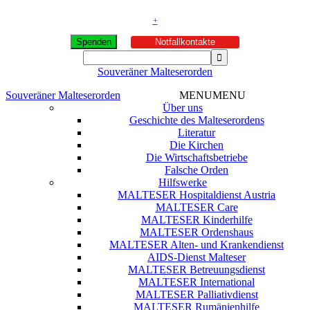
+
Spenden
Notfallkontakte
Souveräner Malteserorden
Souveräner Malteserorden
MENU
MENU
Über uns
Geschichte des Malteserordens
Literatur
Die Kirchen
Die Wirtschaftsbetriebe
Falsche Orden
Hilfswerke
MALTESER Hospitaldienst Austria
MALTESER Care
MALTESER Kinderhilfe
MALTESER Ordenshaus
MALTESER Alten- und Krankendienst
AIDS-Dienst Malteser
MALTESER Betreuungsdienst
MALTESER International
MALTESER Palliativdienst
MALTESER Rumänienhilfe