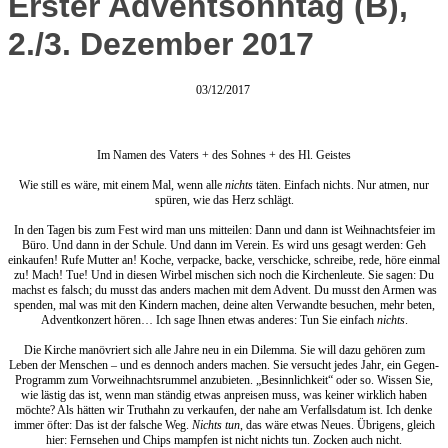
Erster Adventsonntag (B),
2./3. Dezember 2017
03/12/2017
Im Namen des Vaters + des Sohnes + des Hl. Geistes
Wie still es wäre, mit einem Mal, wenn alle
nichts
täten. Einfach nichts. Nur atmen, nur
spüren, wie das Herz schlägt.
In den Tagen bis zum Fest wird man uns mitteilen: Dann und dann ist Weihnachtsfeier im
Büro. Und dann in der Schule. Und dann im Verein. Es wird uns gesagt werden: Geh
einkaufen! Rufe Mutter an! Koche, verpacke, backe, verschicke, schreibe, rede, höre einmal
zu! Mach! Tue! Und in diesen Wirbel mischen sich noch die Kirchenleute. Sie sagen: Du
machst es falsch; du musst das anders machen mit dem Advent. Du musst den Armen was
spenden, mal was mit den Kindern machen, deine alten Verwandte besuchen, mehr beten,
Adventkonzert hören… Ich sage Ihnen etwas anderes: Tun Sie einfach
nichts
.
Die Kirche manövriert sich alle Jahre neu in ein Dilemma. Sie will dazu gehören zum
Leben der Menschen – und es dennoch anders machen. Sie versucht jedes Jahr, ein Gegen-
Programm zum Vorweihnachtsrummel anzubieten. „Besinnlichkeit“ oder so. Wissen Sie,
wie lästig das ist, wenn man ständig etwas anpreisen muss, was keiner wirklich haben
möchte? Als hätten wir Truthahn zu verkaufen, der nahe am Verfallsdatum ist. Ich denke
immer öfter: Das ist der falsche Weg.
Nichts tun
, das wäre etwas Neues. Übrigens, gleich
hier: Fernsehen und Chips mampfen ist nicht nichts tun. Zocken auch nicht.