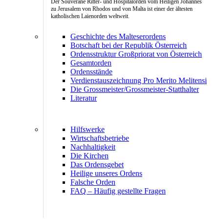
Der Souveräne Ritter- und Hospitalorden vom Heiligen Johannes
zu Jerusalem von Rhodos und von Malta ist einer der ältesten
katholischen Laienorden weltweit.
Geschichte des Malteserordens
Botschaft bei der Republik Österreich
Ordensstruktur Großpriorat von Österreich
Gesamtorden
Ordensstände
Verdienstauszeichnung Pro Merito Melitensi
Die Grossmeister/Grossmeister-Statthalter
Literatur
Hilfswerke
Wirtschaftsbetriebe
Nachhaltigkeit
Die Kirchen
Das Ordensgebet
Heilige unseres Ordens
Falsche Orden
FAQ – Häufig gestellte Fragen