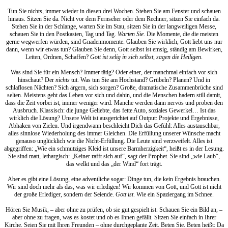
Tun Sie nichts, immer wieder in diesen drei Wochen. Stehen Sie am Fenster und schauen
hinaus. Sitzen Sie da. Nicht vor dem Fernseher oder dem Rechner, sitzen Sie einfach da.
Stehen Sie in der Schlange, warten Sie im Stau, sitzen Sie in der langweiligen Messe,
schauen Sie in den Postkasten, Tag und Tag.
Warten Sie
. Die Momente, die die meisten
gerne wegwerfen würden, sind Gnadenmomente. Glauben Sie wirklich, Gott liebt uns nur
dann, wenn wir etwas tun? Glauben Sie denn, Gott selbst ist emsig, ständig am Bewirken,
Leiten, Ordnen, Schaffen?
Gott ist selig in sich selbst, sagen die Heiligen
.
Was sind Sie für ein Mensch? Immer tätig? Oder einer, der manchmal einfach vor sich
hinschaut? Der
nichts
tut. Was tun Sie am Hochstand? Grübeln? Planen? Und in
schlaflosen Nächten? Sich ärgern, sich sorgen? Große, dramatische Zusammenbrüche sind
selten. Meistens geht das Leben vor sich und dahin, und die Menschen hadern still damit,
dass die Zeit vorbei ist, immer weniger wird. Manche werden dann nervös und proben den
Ausbruch. Klassisch: die junge Geliebte, das fette Auto, soziales Gewerkel… Ist das
wirklich die Lösung? Unsere Welt ist ausgerichtet auf Output: Projekte und Ergebnisse,
Abhaken von Zielen. Und irgendwann beschleicht Dich das Gefühl: Alles austauschbar,
alles sinnlose Wiederholung des immer Gleichen. Die Erfüllung unserer Wünsche macht
genauso unglücklich wie die Nicht-Erfüllung. Die Leute sind verzweifelt. Alles ist
abgegriffen: „Wie ein schmutziges Kleid ist unsere Barmherzigkeit“, heißt es in der Lesung.
Sie sind matt, lethargisch: „Keiner rafft sich auf“, sagt der Prophet. Sie sind „wie Laub“,
das welkt und das „der Wind“ fort trägt.
Aber es gibt eine Lösung, eine adventliche sogar: Dinge tun, die kein Ergebnis brauchen.
Wir sind doch mehr als das, was wir erledigen! Wir kommen von Gott, und Gott ist nicht
der große Erlediger, sondern der Seiende.
Gott ist
. Wie ein Spaziergang im Schnee.
Hören Sie Musik, – aber ohne zu prüfen, ob sie gut gespielt ist. Schauen Sie ein Bild an, –
aber ohne zu fragen, was es kostet und ob es Ihnen gefällt. Sitzen Sie einfach in Ihrer
Kirche. Seien Sie mit Ihren Freunden – ohne durchgeplante Zeit. Beten Sie. Beten heißt: Da