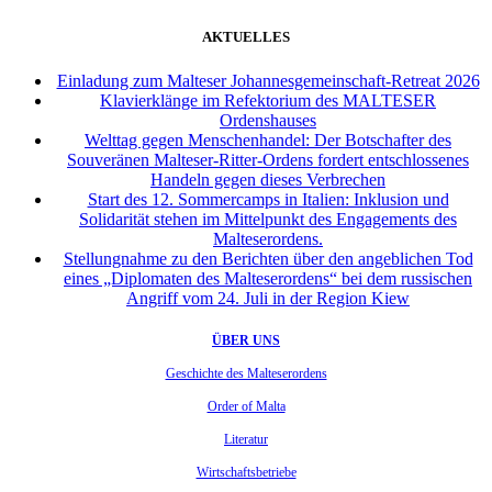
AKTUELLES
Einladung zum Malteser Johannesgemeinschaft-Retreat 2026
Klavierklänge im Refektorium des MALTESER
Ordenshauses
Welttag gegen Menschenhandel: Der Botschafter des
Souveränen Malteser-Ritter-Ordens fordert entschlossenes
Handeln gegen dieses Verbrechen
Start des 12. Sommercamps in Italien: Inklusion und
Solidarität stehen im Mittelpunkt des Engagements des
Malteserordens.
Stellungnahme zu den Berichten über den angeblichen Tod
eines „Diplomaten des Malteserordens“ bei dem russischen
Angriff vom 24. Juli in der Region Kiew
ÜBER UNS
Geschichte des Malteserordens
Order of Malta
Literatur
Wirtschaftsbetriebe