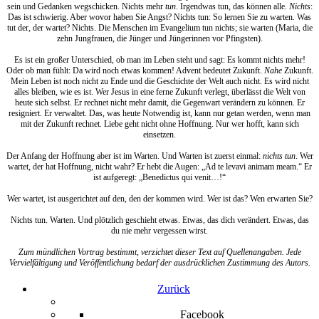
sein und Gedanken wegschicken. Nichts mehr
tun
. Irgendwas tun, das können alle.
Nichts
:
Das ist schwierig. Aber wovor haben Sie Angst? Nichts tun: So lernen Sie zu warten. Was
tut der, der wartet? Nichts. Die Menschen im Evangelium tun nichts; sie warten (Maria, die
zehn Jungfrauen, die Jünger und Jüngerinnen vor Pfingsten).
Es ist ein großer Unterschied, ob man im Leben steht und sagt: Es kommt nichts mehr!
Oder ob man fühlt: Da wird noch etwas kommen! Advent bedeutet Zukunft.
Nahe
Zukunft.
Mein Leben ist noch nicht zu Ende und die Geschichte der Welt auch nicht. Es wird nicht
alles bleiben, wie es ist. Wer Jesus in eine ferne Zukunft verlegt, überlässt die Welt von
heute sich selbst. Er rechnet nicht mehr damit, die Gegenwart verändern zu können. Er
resigniert. Er verwaltet. Das, was heute Notwendig ist, kann nur getan werden, wenn man
mit der Zukunft rechnet. Liebe geht nicht ohne Hoffnung. Nur wer hofft, kann sich
einsetzen.
Der Anfang der Hoffnung aber ist im Warten. Und Warten ist zuerst einmal:
nichts tun
. Wer
wartet, der hat Hoffnung, nicht wahr? Er hebt die Augen: „Ad te levavi animam meam.“ Er
ist aufgeregt: „Benedictus qui venit…!“
Wer wartet, ist ausgerichtet auf den, den der kommen wird. Wer ist das? Wen erwarten Sie?
Nichts tun. Warten. Und plötzlich geschieht etwas. Etwas, das dich verändert. Etwas, das
du nie mehr vergessen wirst.
Zum mündlichen Vortrag bestimmt, verzichtet dieser Text auf Quellenangaben. Jede
Vervielfältigung und Veröffentlichung bedarf der ausdrücklichen Zustimmung des Autors.
Zurück
Facebook