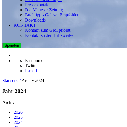
Pressekontakt
Die Malteser Zeitung
Buchtipp - GelesenEmpfohlen
Downloads
KONTAKT
Kontakt zum Großpriorat
Kontakt zu den Hilfswerken
Spenden
Facebook
Twitter
E-mail
Startseite /
Archiv 2024
Jahr 2024
Archiv
2026
2025
2024