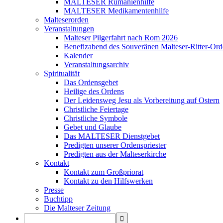
MALTESER Rumänienhilfe
MALTESER Medikamentenhilfe
Malteserorden
Veranstaltungen
Malteser Pilgerfahrt nach Rom 2026
Benefizabend des Souveränen Malteser-Ritter-Ord
Kalender
Veranstaltungsarchiv
Spiritualität
Das Ordensgebet
Heilige des Ordens
Der Leidensweg Jesu als Vorbereitung auf Ostern
Christliche Feiertage
Christliche Symbole
Gebet und Glaube
Das MALTESER Dienstgebet
Predigten unserer Ordenspriester
Predigten aus der Malteserkirche
Kontakt
Kontakt zum Großpriorat
Kontakt zu den Hilfswerken
Presse
Buchtipp
Die Malteser Zeitung