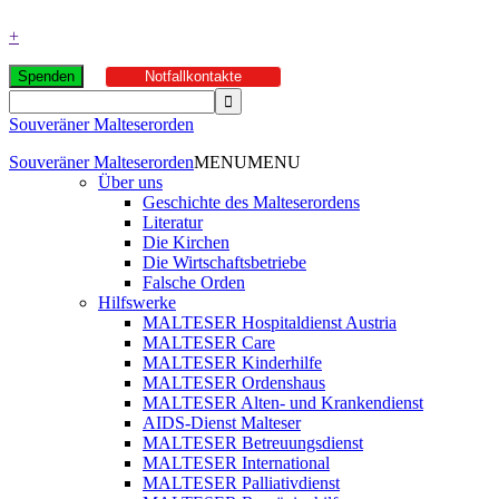
+
Spenden
Notfallkontakte
Souveräner Malteserorden
Souveräner Malteserorden
MENU
MENU
Über uns
Geschichte des Malteserordens
Literatur
Die Kirchen
Die Wirtschaftsbetriebe
Falsche Orden
Hilfswerke
MALTESER Hospitaldienst Austria
MALTESER Care
MALTESER Kinderhilfe
MALTESER Ordenshaus
MALTESER Alten- und Krankendienst
AIDS-Dienst Malteser
MALTESER Betreuungsdienst
MALTESER International
MALTESER Palliativdienst