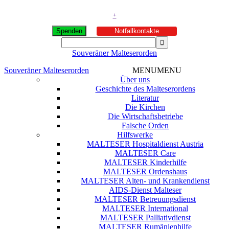
+
Spenden
Notfallkontakte
Souveräner Malteserorden
Souveräner Malteserorden
MENU
MENU
Über uns
Geschichte des Malteserordens
Literatur
Die Kirchen
Die Wirtschaftsbetriebe
Falsche Orden
Hilfswerke
MALTESER Hospitaldienst Austria
MALTESER Care
MALTESER Kinderhilfe
MALTESER Ordenshaus
MALTESER Alten- und Krankendienst
AIDS-Dienst Malteser
MALTESER Betreuungsdienst
MALTESER International
MALTESER Palliativdienst
MALTESER Rumänienhilfe