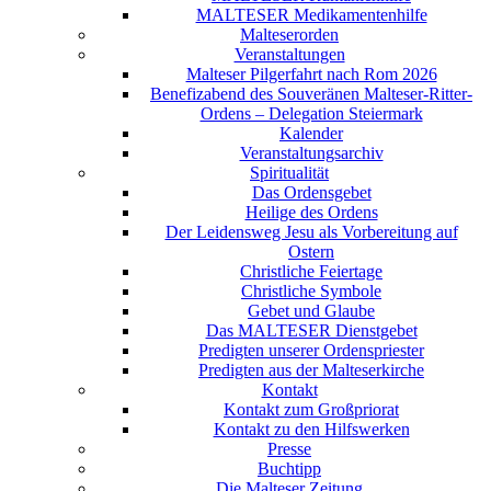
MALTESER Medikamentenhilfe
Malteserorden
Veranstaltungen
Malteser Pilgerfahrt nach Rom 2026
Benefizabend des Souveränen Malteser-Ritter-
Ordens – Delegation Steiermark
Kalender
Veranstaltungsarchiv
Spiritualität
Das Ordensgebet
Heilige des Ordens
Der Leidensweg Jesu als Vorbereitung auf
Ostern
Christliche Feiertage
Christliche Symbole
Gebet und Glaube
Das MALTESER Dienstgebet
Predigten unserer Ordenspriester
Predigten aus der Malteserkirche
Kontakt
Kontakt zum Großpriorat
Kontakt zu den Hilfswerken
Presse
Buchtipp
Die Malteser Zeitung