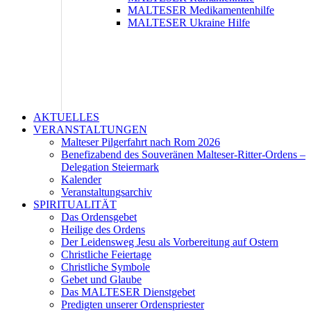
MALTESER Medikamentenhilfe
MALTESER Ukraine Hilfe
AKTUELLES
VERANSTALTUNGEN
Malteser Pilgerfahrt nach Rom 2026
Benefizabend des Souveränen Malteser-Ritter-Ordens –
Delegation Steiermark
Kalender
Veranstaltungsarchiv
SPIRITUALITÄT
Das Ordensgebet
Heilige des Ordens
Der Leidensweg Jesu als Vorbereitung auf Ostern
Christliche Feiertage
Christliche Symbole
Gebet und Glaube
Das MALTESER Dienstgebet
Predigten unserer Ordenspriester