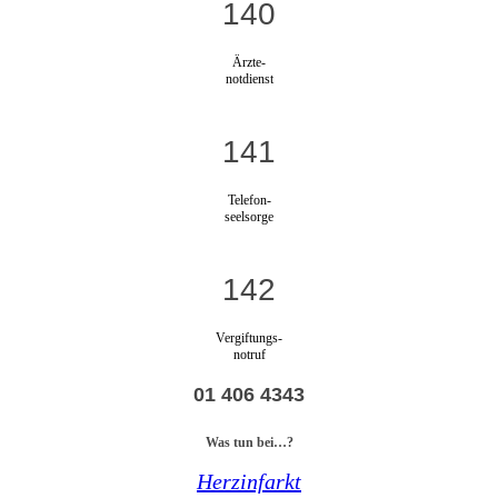
140
Ärzte-
notdienst
141
Telefon-
seelsorge
142
Vergiftungs-
notruf
01 406 4343
Was tun bei…?
Herzinfarkt