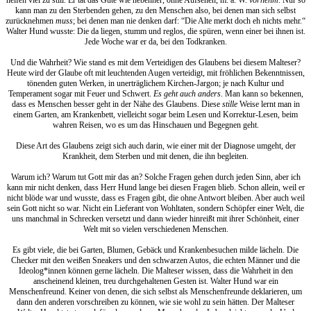
kann man zu den Sterbenden gehen, zu den Menschen also, bei denen man sich selbst
zurücknehmen
muss
; bei denen man nie denken darf: “Die Alte merkt doch eh nichts mehr.“
Walter Hund wusste: Die da liegen, stumm und reglos, die spüren, wenn einer bei ihnen ist.
Jede Woche war er da, bei den Todkranken.
Und die Wahrheit? Wie stand es mit dem Verteidigen des Glaubens bei diesem Malteser?
Heute wird der Glaube oft mit leuchtenden Augen verteidigt, mit fröhlichen Bekenntnissen,
tönenden guten Werken, in unerträglichem Kirchen-Jargon; je nach Kultur und
Temperament sogar mit Feuer und Schwert.
Es geht auch anders
. Man kann so bekennen,
dass es Menschen besser geht in der Nähe des Glaubens. Diese
stille
Weise lernt man in
einem Garten, am Krankenbett, vielleicht sogar beim Lesen und Korrektur-Lesen, beim
wahren Reisen, wo es um das Hinschauen und Begegnen geht.
Diese Art des Glaubens zeigt sich auch darin, wie einer mit der Diagnose umgeht, der
Krankheit, dem Sterben und mit denen, die ihn begleiten.
Warum ich? Warum tut Gott mir das an? Solche Fragen gehen durch jeden Sinn, aber ich
kann mir nicht denken, dass Herr Hund lange bei diesen Fragen blieb. Schon allein, weil er
nicht blöde war und wusste, dass es Fragen gibt, die ohne Antwort bleiben. Aber auch weil
sein Gott nicht so war. Nicht ein Lieferant von Wohltaten, sondern Schöpfer einer Welt, die
uns manchmal in Schrecken versetzt und dann wieder hinreißt mit ihrer Schönheit, einer
Welt mit so vielen verschiedenen Menschen.
Es gibt viele, die bei Garten, Blumen, Gebäck und Krankenbesuchen milde lächeln. Die
Checker mit den weißen Sneakers und den schwarzen Autos, die echten Männer und die
Ideolog*innen können gerne lächeln. Die Malteser wissen, dass die Wahrheit in den
anscheinend kleinen, treu durchgehaltenen Gesten ist. Walter Hund war ein
Menschenfreund. Keiner von denen, die sich selbst als Menschenfreunde deklarieren, um
dann den anderen vorschreiben zu können, wie sie wohl zu sein hätten. Der Malteser