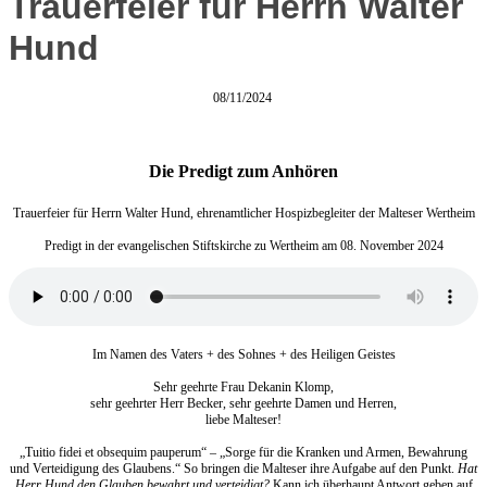
Trauerfeier für Herrn Walter
Hund
08/11/2024
Die Predigt zum Anhören
Trauerfeier für Herrn Walter Hund, ehrenamtlicher Hospizbegleiter der Malteser Wertheim
Predigt in der evangelischen Stiftskirche zu Wertheim am 08. November 2024
Im Namen des Vaters + des Sohnes + des Heiligen Geistes
Sehr geehrte Frau Dekanin Klomp,
sehr geehrter Herr Becker, sehr geehrte Damen und Herren,
liebe Malteser!
„Tuitio fidei et obsequim pauperum“ – „Sorge für die Kranken und Armen, Bewahrung
und Verteidigung des Glaubens.“ So bringen die Malteser ihre Aufgabe auf den Punkt.
Hat
Herr Hund den Glauben bewahrt und verteidigt?
Kann ich überhaupt Antwort geben auf