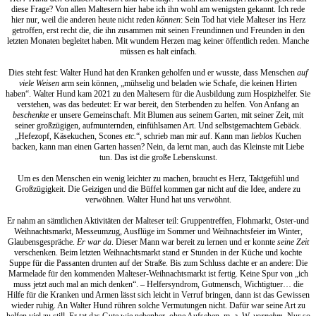
diese Frage? Von allen Maltesern hier habe ich ihn wohl am wenigsten gekannt. Ich rede
hier nur, weil die anderen heute nicht reden
können
: Sein Tod hat viele Malteser ins Herz
getroffen, erst recht die, die ihn zusammen mit seinen Freundinnen und Freunden in den
letzten Monaten begleitet haben. Mit wundem Herzen mag keiner öffentlich reden. Manche
müssen es halt einfach.
Dies steht fest: Walter Hund hat den Kranken geholfen und er wusste, dass Menschen
auf
viele Weisen
arm sein können, „mühselig und beladen wie Schafe, die keinen Hirten
haben“. Walter Hund kam 2021 zu den Maltesern für die Ausbildung zum Hospizhelfer. Sie
verstehen, was das bedeutet: Er war bereit, den Sterbenden zu helfen. Von Anfang an
beschenkte
er unsere Gemeinschaft. Mit Blumen aus seinem Garten, mit seiner Zeit, mit
seiner großzügigen, aufmunternden, einfühlsamen Art. Und selbstgemachtem Gebäck.
„Hefezopf, Käsekuchen, Scones
etc.
“, schrieb man mir auf. Kann man
lieblos
Kuchen
backen, kann man einen Garten hassen? Nein, da lernt man, auch das Kleinste mit Liebe
tun. Das ist die große Lebenskunst.
Um es den Menschen ein wenig leichter zu machen, braucht es Herz, Taktgefühl und
Großzügigkeit. Die Geizigen und die Büffel kommen gar nicht auf die Idee, andere zu
verwöhnen. Walter Hund hat uns verwöhnt.
Er nahm an sämtlichen Aktivitäten der Malteser teil: Gruppentreffen, Flohmarkt, Oster-und
Weihnachtsmarkt, Messeumzug, Ausflüge im Sommer und Weihnachtsfeier im Winter,
Glaubensgespräche.
Er war da
. Dieser Mann war bereit zu lernen und er konnte
seine Zeit
verschenken. Beim letzten Weihnachtsmarkt stand er Stunden in der Küche und kochte
Suppe für die Passanten drunten auf der Straße. Bis zum Schluss dachte er an andere: Die
Marmelade für den kommenden Malteser-Weihnachtsmarkt ist fertig. Keine Spur von „ich
muss jetzt auch mal an mich denken“. – Helfersyndrom, Gutmensch, Wichtigtuer… die
Hilfe für die Kranken und Armen lässt sich leicht in Verruf bringen, dann ist das Gewissen
wieder ruhig. An Walter Hund rühren solche Vermutungen nicht. Dafür war seine Art zu
helfen viel zu still. Er tat das Gute wie nebenher, ohne Aufsehen, m. a. W.
vornehm
. Nur so