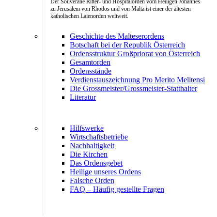
Der Souveräne Ritter- und Hospitalorden vom Heiligen Johannes
zu Jerusalem von Rhodos und von Malta ist einer der ältesten
katholischen Laienorden weltweit.
Geschichte des Malteserordens
Botschaft bei der Republik Österreich
Ordensstruktur Großpriorat von Österreich
Gesamtorden
Ordensstände
Verdienstauszeichnung Pro Merito Melitensi
Die Grossmeister/Grossmeister-Statthalter
Literatur
Hilfswerke
Wirtschaftsbetriebe
Nachhaltigkeit
Die Kirchen
Das Ordensgebet
Heilige unseres Ordens
Falsche Orden
FAQ – Häufig gestellte Fragen