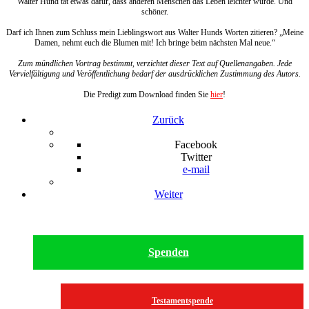
Walter Hund tat etwas dafür, dass anderen Menschen das Leben leichter wurde. Und
schöner.
Darf ich Ihnen zum Schluss mein Lieblingswort aus Walter Hunds Worten zitieren? „Meine
Damen, nehmt euch die Blumen mit! Ich bringe beim nächsten Mal neue.“
Zum mündlichen Vortrag bestimmt, verzichtet dieser Text auf Quellenangaben. Jede
Vervielfältigung und Veröffentlichung bedarf der ausdrücklichen Zustimmung des Autors.
Die Predigt zum Download finden Sie
hier
!
Zurück
Facebook
Twitter
e-mail
Weiter
Spenden
Testamentspende