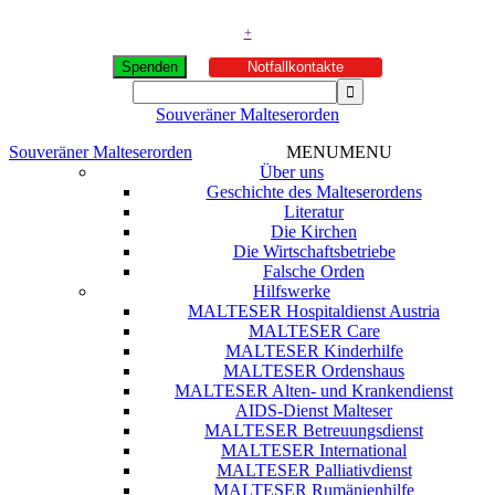
+
Spenden
Notfallkontakte
Souveräner Malteserorden
Souveräner Malteserorden
MENU
MENU
Über uns
Geschichte des Malteserordens
Literatur
Die Kirchen
Die Wirtschaftsbetriebe
Falsche Orden
Hilfswerke
MALTESER Hospitaldienst Austria
MALTESER Care
MALTESER Kinderhilfe
MALTESER Ordenshaus
MALTESER Alten- und Krankendienst
AIDS-Dienst Malteser
MALTESER Betreuungsdienst
MALTESER International
MALTESER Palliativdienst
MALTESER Rumänienhilfe