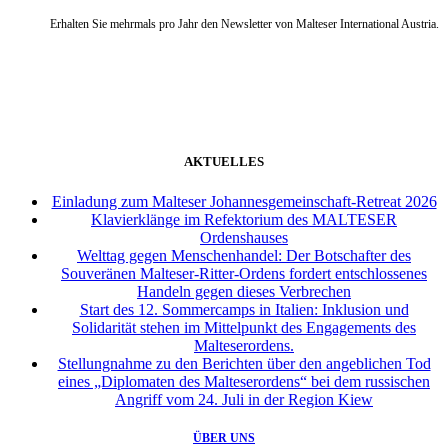
Erhalten Sie mehrmals pro Jahr den Newsletter von Malteser International Austria.
weiter
AKTUELLES
Einladung zum Malteser Johannesgemeinschaft-Retreat 2026
Klavierklänge im Refektorium des MALTESER
Ordenshauses
Welttag gegen Menschenhandel: Der Botschafter des
Souveränen Malteser-Ritter-Ordens fordert entschlossenes
Handeln gegen dieses Verbrechen
Start des 12. Sommercamps in Italien: Inklusion und
Solidarität stehen im Mittelpunkt des Engagements des
Malteserordens.
Stellungnahme zu den Berichten über den angeblichen Tod
eines „Diplomaten des Malteserordens“ bei dem russischen
Angriff vom 24. Juli in der Region Kiew
ÜBER UNS