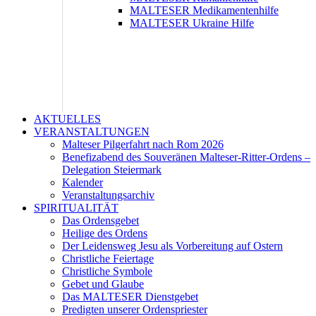
MALTESER Medikamentenhilfe
MALTESER Ukraine Hilfe
AKTUELLES
VERANSTALTUNGEN
Malteser Pilgerfahrt nach Rom 2026
Benefizabend des Souveränen Malteser-Ritter-Ordens –
Delegation Steiermark
Kalender
Veranstaltungsarchiv
SPIRITUALITÄT
Das Ordensgebet
Heilige des Ordens
Der Leidensweg Jesu als Vorbereitung auf Ostern
Christliche Feiertage
Christliche Symbole
Gebet und Glaube
Das MALTESER Dienstgebet
Predigten unserer Ordenspriester