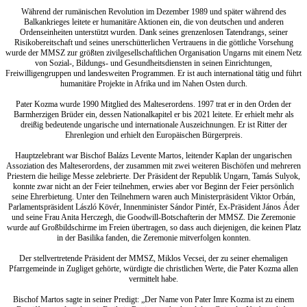
Während der rumänischen Revolution im Dezember 1989 und später während des
Balkankrieges leitete er humanitäre Aktionen ein, die von deutschen und anderen
Ordenseinheiten unterstützt wurden. Dank seines grenzenlosen Tatendrangs, seiner
Risikobereitschaft und seines unerschütterlichen Vertrauens in die göttliche Vorsehung
wurde der MMSZ zur größten zivilgesellschaftlichen Organisation Ungarns mit einem Netz
von Sozial-, Bildungs- und Gesundheitsdiensten in seinen Einrichtungen,
Freiwilligengruppen und landesweiten Programmen. Er ist auch international tätig und führt
humanitäre Projekte in Afrika und im Nahen Osten durch.
Pater Kozma wurde 1990 Mitglied des Malteserordens. 1997 trat er in den Orden der
Barmherzigen Brüder ein, dessen Nationalkapitel er bis 2021 leitete. Er erhielt mehr als
dreißig bedeutende ungarische und internationale Auszeichnungen. Er ist Ritter der
Ehrenlegion und erhielt den Europäischen Bürgerpreis.
Hauptzelebrant war Bischof Balázs Levente Martos, leitender Kaplan der ungarischen
Assoziation des Malteserordens, der zusammen mit zwei weiteren Bischöfen und mehreren
Priestern die heilige Messe zelebrierte. Der Präsident der Republik Ungarn, Tamás Sulyok,
konnte zwar nicht an der Feier teilnehmen, erwies aber vor Beginn der Feier persönlich
seine Ehrerbietung. Unter den Teilnehmern waren auch Ministerpräsident Viktor Orbán,
Parlamentspräsident László Kövér, Innenminister Sándor Pintér, Ex-Präsident János Áder
und seine Frau Anita Herczegh, die Goodwill-Botschafterin der MMSZ. Die Zeremonie
wurde auf Großbildschirme im Freien übertragen, so dass auch diejenigen, die keinen Platz
in der Basilika fanden, die Zeremonie mitverfolgen konnten.
Der stellvertretende Präsident der MMSZ, Miklos Vecsei, der zu seiner ehemaligen
Pfarrgemeinde in Zugliget gehörte, würdigte die christlichen Werte, die Pater Kozma allen
vermittelt habe.
Bischof Martos sagte in seiner Predigt: „Der Name von Pater Imre Kozma ist zu einem