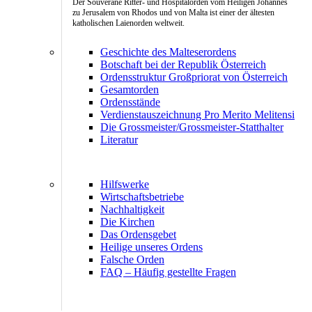
Der Souveräne Ritter- und Hospitalorden vom Heiligen Johannes
zu Jerusalem von Rhodos und von Malta ist einer der ältesten
katholischen Laienorden weltweit.
Geschichte des Malteserordens
Botschaft bei der Republik Österreich
Ordensstruktur Großpriorat von Österreich
Gesamtorden
Ordensstände
Verdienstauszeichnung Pro Merito Melitensi
Die Grossmeister/Grossmeister-Statthalter
Literatur
Hilfswerke
Wirtschaftsbetriebe
Nachhaltigkeit
Die Kirchen
Das Ordensgebet
Heilige unseres Ordens
Falsche Orden
FAQ – Häufig gestellte Fragen