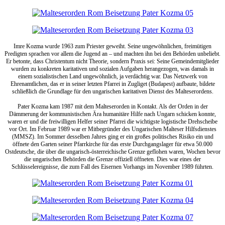
Imre Kozma wurde 1963 zum Priester geweiht. Seine ungewöhnlichen, freimütigen
Predigten sprachen vor allem die Jugend an – und machten ihn bei den Behörden unbeliebt.
Er betonte, dass Christentum nicht Theorie, sondern Praxis sei: Seine Gemeindemitglieder
wurden zu konkreten karitativen und sozialen Aufgaben herangezogen, was damals in
einem sozialistischen Land ungewöhnlich, ja verdächtig war. Das Netzwerk von
Ehrenamtlichen, das er in seiner letzten Pfarrei in Zugliget (Budapest) aufbaute, bildete
schließlich die Grundlage für den ungarischen karitativen Dienst des Malteserordens.
Pater Kozma kam 1987 mit dem Malteserorden in Kontakt. Als der Orden in der
Dämmerung der kommunistischen Ära humanitäre Hilfe nach Ungarn schicken konnte,
waren er und die freiwilligen Helfer seiner Pfarrei die wichtigste logistische Drehscheibe
vor Ort. Im Februar 1989 war er Mitbegründer des Ungarischen Malteser Hilfsdienstes
(MMSZ). Im Sommer desselben Jahres ging er ein großes politisches Risiko ein und
öffnete den Garten seiner Pfarrkirche für das erste Durchgangslager für etwa 50.000
Ostdeutsche, die über die ungarisch-österreichische Grenze geflohen waren, Wochen bevor
die ungarischen Behörden die Grenze offiziell öffneten. Dies war eines der
Schlüsselereignisse, die zum Fall des Eisernen Vorhangs im November 1989 führten.