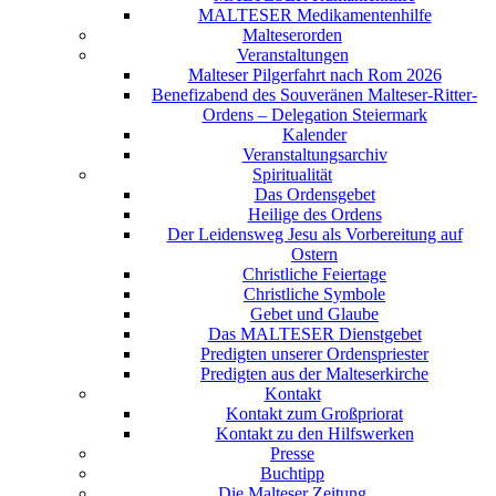
MALTESER Medikamentenhilfe
Malteserorden
Veranstaltungen
Malteser Pilgerfahrt nach Rom 2026
Benefizabend des Souveränen Malteser-Ritter-
Ordens – Delegation Steiermark
Kalender
Veranstaltungsarchiv
Spiritualität
Das Ordensgebet
Heilige des Ordens
Der Leidensweg Jesu als Vorbereitung auf
Ostern
Christliche Feiertage
Christliche Symbole
Gebet und Glaube
Das MALTESER Dienstgebet
Predigten unserer Ordenspriester
Predigten aus der Malteserkirche
Kontakt
Kontakt zum Großpriorat
Kontakt zu den Hilfswerken
Presse
Buchtipp
Die Malteser Zeitung