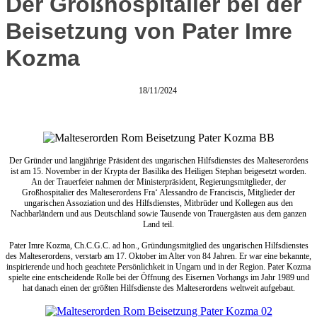
Der Großhospitalier bei der
Beisetzung von Pater Imre
Kozma
18/11/2024
Der Gründer und langjährige Präsident des ungarischen Hilfsdienstes des Malteserordens
ist am 15. November in der Krypta der Basilika des Heiligen Stephan beigesetzt worden.
An der Trauerfeier nahmen der Ministerpräsident, Regierungsmitglieder, der
Großhospitalier des Malteserordens Fra‘ Alessandro de Franciscis, Mitglieder der
ungarischen Assoziation und des Hilfsdienstes, Mitbrüder und Kollegen aus den
Nachbarländern und aus Deutschland sowie Tausende von Trauergästen aus dem ganzen
Land teil.
Pater Imre Kozma, Ch.C.G.C. ad hon., Gründungsmitglied des ungarischen Hilfsdienstes
des Malteserordens, verstarb am 17. Oktober im Alter von 84 Jahren. Er war eine bekannte,
inspirierende und hoch geachtete Persönlichkeit in Ungarn und in der Region. Pater Kozma
spielte eine entscheidende Rolle bei der Öffnung des Eisernen Vorhangs im Jahr 1989 und
hat danach einen der größten Hilfsdienste des Malteserordens weltweit aufgebaut.