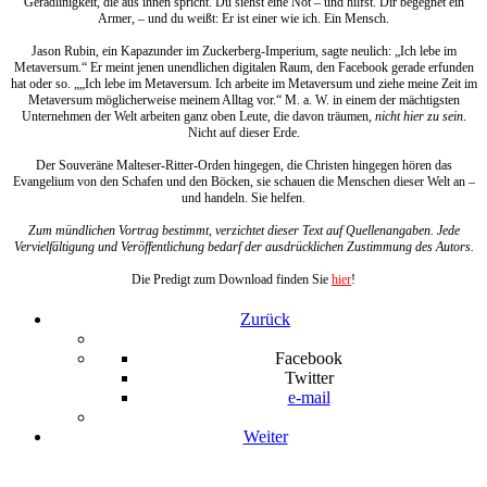
Geradlinigkeit, die aus ihnen spricht. Du siehst eine Not – und hilfst. Dir begegnet ein
Armer, – und du weißt: Er ist einer wie ich. Ein Mensch.
Jason Rubin, ein Kapazunder im Zuckerberg-Imperium, sagte neulich: „Ich lebe im
Metaversum.“ Er meint jenen unendlichen digitalen Raum, den Facebook gerade erfunden
hat oder so. „„Ich lebe im Metaversum. Ich arbeite im Metaversum und ziehe meine Zeit im
Metaversum möglicherweise meinem Alltag vor.“ M. a. W. in einem der mächtigsten
Unternehmen der Welt arbeiten ganz oben Leute, die davon träumen,
nicht hier zu sein
.
Nicht auf dieser Erde.
Der Souveräne Malteser-Ritter-Orden hingegen, die Christen hingegen hören das
Evangelium von den Schafen und den Böcken, sie schauen die Menschen dieser Welt an –
und handeln. Sie helfen.
Zum mündlichen Vortrag bestimmt, verzichtet dieser Text auf Quellenangaben. Jede
Vervielfältigung und Veröffentlichung bedarf der ausdrücklichen Zustimmung des Autors.
Die Predigt zum Download finden Sie
hier
!
Zurück
Facebook
Twitter
e-mail
Weiter