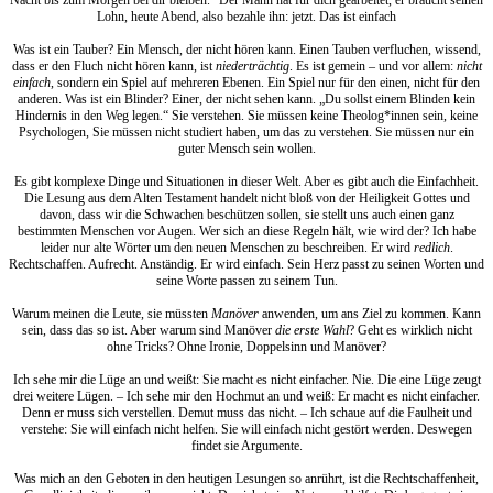
Lohn, heute Abend, also bezahle ihn: jetzt. Das ist einfach
Was ist ein Tauber? Ein Mensch, der nicht hören kann. Einen Tauben verfluchen, wissend,
dass er den Fluch nicht hören kann, ist
niederträchtig
. Es ist gemein – und vor allem:
nicht
einfach
, sondern ein Spiel auf mehreren Ebenen. Ein Spiel nur für den einen, nicht für den
anderen. Was ist ein Blinder? Einer, der nicht sehen kann. „Du sollst einem Blinden kein
Hindernis in den Weg legen.“ Sie verstehen. Sie müssen keine Theolog*innen sein, keine
Psychologen, Sie müssen nicht studiert haben, um das zu verstehen. Sie müssen nur ein
guter Mensch sein wollen.
Es gibt komplexe Dinge und Situationen in dieser Welt. Aber es gibt auch die Einfachheit.
Die Lesung aus dem Alten Testament handelt nicht bloß von der Heiligkeit Gottes und
davon, dass wir die Schwachen beschützen sollen, sie stellt uns auch einen ganz
bestimmten Menschen vor Augen. Wer sich an diese Regeln hält, wie wird der? Ich habe
leider nur alte Wörter um den neuen Menschen zu beschreiben. Er wird
redlich
.
Rechtschaffen. Aufrecht. Anständig. Er wird einfach. Sein Herz passt zu seinen Worten und
seine Worte passen zu seinem Tun.
Warum meinen die Leute, sie müssten
Manöver
anwenden, um ans Ziel zu kommen. Kann
sein, dass das so ist. Aber warum sind Manöver
die erste Wahl
? Geht es wirklich nicht
ohne Tricks? Ohne Ironie, Doppelsinn und Manöver?
Ich sehe mir die Lüge an und weißt: Sie macht es nicht einfacher. Nie. Die eine Lüge zeugt
drei weitere Lügen. – Ich sehe mir den Hochmut an und weiß: Er macht es nicht einfacher.
Denn er muss sich verstellen. Demut muss das nicht. – Ich schaue auf die Faulheit und
verstehe: Sie will einfach nicht helfen. Sie will einfach nicht gestört werden. Deswegen
findet sie Argumente.
Was mich an den Geboten in den heutigen Lesungen so anrührt, ist die Rechtschaffenheit,