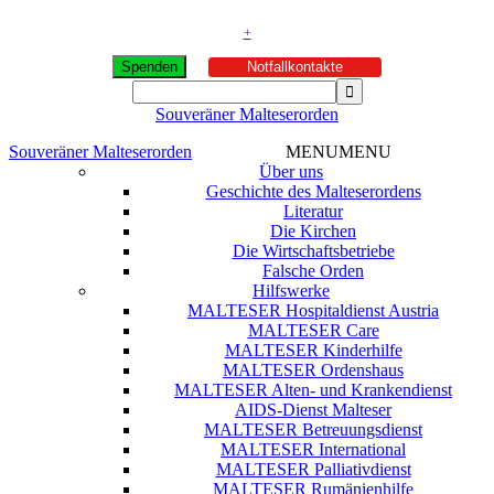
+
Spenden
Notfallkontakte
Souveräner Malteserorden
Souveräner Malteserorden
MENU
MENU
Über uns
Geschichte des Malteserordens
Literatur
Die Kirchen
Die Wirtschaftsbetriebe
Falsche Orden
Hilfswerke
MALTESER Hospitaldienst Austria
MALTESER Care
MALTESER Kinderhilfe
MALTESER Ordenshaus
MALTESER Alten- und Krankendienst
AIDS-Dienst Malteser
MALTESER Betreuungsdienst
MALTESER International
MALTESER Palliativdienst
MALTESER Rumänienhilfe