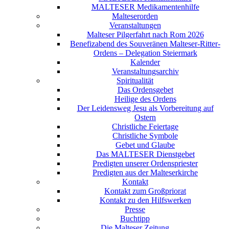
MALTESER Medikamentenhilfe
Malteserorden
Veranstaltungen
Malteser Pilgerfahrt nach Rom 2026
Benefizabend des Souveränen Malteser-Ritter-
Ordens – Delegation Steiermark
Kalender
Veranstaltungsarchiv
Spiritualität
Das Ordensgebet
Heilige des Ordens
Der Leidensweg Jesu als Vorbereitung auf
Ostern
Christliche Feiertage
Christliche Symbole
Gebet und Glaube
Das MALTESER Dienstgebet
Predigten unserer Ordenspriester
Predigten aus der Malteserkirche
Kontakt
Kontakt zum Großpriorat
Kontakt zu den Hilfswerken
Presse
Buchtipp
Die Malteser Zeitung