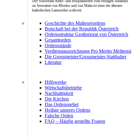
Der Souveräne Ritter- und Hospitalorden vom Heiligen Johannes
zu Jerusalem von Rhodos und von Malta ist einer der ältesten
katholischen Laienorden weltweit.
Geschichte des Malteserordens
Botschaft bei der Republik Österreich
Ordensstruktur Großpriorat von Österreich
Gesamtorden
Ordensstände
Verdienstauszeichnung Pro Merito Melitensi
Die Grossmeister/Grossmeister-Statthalter
Literatur
Hilfswerke
Wirtschaftsbetriebe
Nachhaltigkeit
Die Kirchen
Das Ordensgebet
Heilige unseres Ordens
Falsche Orden
FAQ – Häufig gestellte Fragen