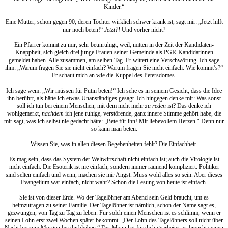
Kinder.“
Eine Mutter, schon gegen 90, deren Tochter wirklich schwer krank ist, sagt mir: „Jetzt hilft
nur noch beten!“
Jetzt?!
Und vorher nicht?
Ein Pfarrer kommt zu mir, sehr beunruhigt, weil, mitten in der Zeit der Kandidaten-
Knappheit, sich gleich drei junge Frauen seiner Gemeinde als PGR-Kandidatinnen
gemeldet haben. Alle zusammen, am selben Tag. Er wittert eine Verschwörung. Ich sage
ihm: „Warum fragen Sie sie nicht einfach? Warum fragen Sie nicht einfach: Wie kommt’s?“
Er schaut mich an wie die Kuppel des Petersdomes.
Ich sage wem: „Wir müssen für Putin beten!“ Ich sehe es in seinem Gesicht, dass die Idee
ihn berührt, als hätte ich etwas Unanständiges gesagt. Ich hingegen denke mir: Was sonst
soll ich tun bei einem Menschen, mit dem nicht mehr
zu reden
ist? Das denke ich
wohlgemerkt,
nachdem
ich jene ruhige, verstörende, ganz innere Stimme gehört habe, die
mir sagt, was ich selbst nie gedacht hätte: „Bete für ihn! Mit liebevollem Herzen.“ Denn nur
so kann man beten.
Wissen Sie, was in allen diesen Begebenheiten fehlt? Die Einfachheit.
Es mag sein, dass das System der Weltwirtschaft nicht einfach ist; auch die Virologie ist
nicht einfach. Die Esoterik ist nie einfach, sondern immer raunend kompliziert. Politiker
sind selten einfach und wenn, machen sie mir Angst. Muss wohl alles so sein. Aber dieses
Evangelium war einfach, nicht wahr? Schon die Lesung von heute ist einfach.
Sie ist von dieser Erde. Wo der Tagelöhner am Abend sein Geld braucht, um es
heimzutragen zu seiner Familie. Der Tagelöhner ist nämlich, schon der Name sagt es,
gezwungen, von Tag zu Tag zu leben. Für solch einen Menschen ist es schlimm, wenn er
seinen Lohn erst zwei Wochen später bekommt. „Der Lohn des Tagelöhners soll nicht über
Nacht bis zum Morgen bei dir bleiben.“ Der Mann hat für dich gearbeitet, er braucht seinen