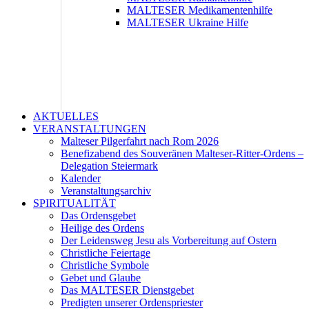
MALTESER Medikamentenhilfe
MALTESER Ukraine Hilfe
AKTUELLES
VERANSTALTUNGEN
Malteser Pilgerfahrt nach Rom 2026
Benefizabend des Souveränen Malteser-Ritter-Ordens –
Delegation Steiermark
Kalender
Veranstaltungsarchiv
SPIRITUALITÄT
Das Ordensgebet
Heilige des Ordens
Der Leidensweg Jesu als Vorbereitung auf Ostern
Christliche Feiertage
Christliche Symbole
Gebet und Glaube
Das MALTESER Dienstgebet
Predigten unserer Ordenspriester