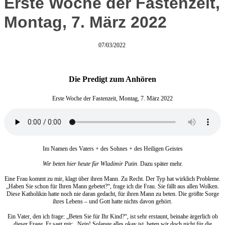
Erste Woche der Fastenzeit,
Montag, 7. März 2022
07/03/2022
Die Predigt zum Anhören
Erste Woche der Fastenzeit, Montag, 7. März 2022
Im Namen des Vaters + des Sohnes + des Heiligen Geistes
Wir beten hier heute für Wladimir Putin
. Dazu später mehr.
Eine Frau kommt zu mir, klagt über ihren Mann. Zu Recht. Der Typ hat wirklich Probleme.
„Haben Sie schon für Ihren Mann gebetet?“, frage ich die Frau. Sie fällt aus allen Wolken.
Diese Katholikin hatte noch nie daran gedacht, für ihren Mann zu beten. Die größte Sorge
ihres Lebens – und Gott hatte nichts davon gehört.
Ein Vater, den ich frage: „Beten Sie für Ihr Kind?“, ist sehr erstaunt, beinahe ärgerlich ob
dieser Frage. Er sagt mir: „Nein! Solange alles okay ist, beten wir doch nicht für die