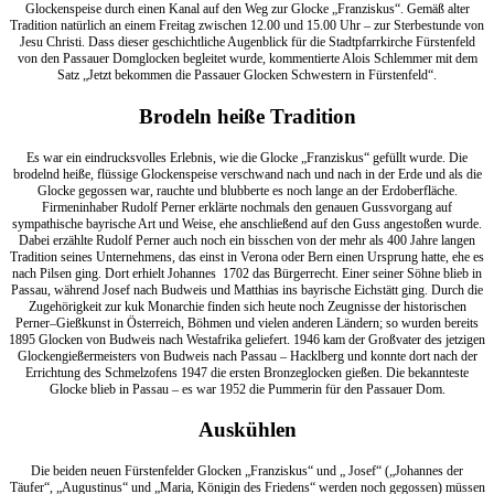
Glockenspeise durch einen Kanal auf den Weg zur Glocke „Franziskus“. Gemäß alter
Tradition natürlich an einem Freitag zwischen 12.00 und 15.00 Uhr – zur Sterbestunde von
Jesu Christi. Dass dieser geschichtliche Augenblick für die Stadtpfarrkirche Fürstenfeld
von den Passauer Domglocken begleitet wurde, kommentierte Alois Schlemmer mit dem
Satz „Jetzt bekommen die Passauer Glocken Schwestern in Fürstenfeld“.
Brodeln heiße Tradition
Es war ein eindrucksvolles Erlebnis, wie die Glocke „Franziskus“ gefüllt wurde. Die
brodelnd heiße, flüssige Glockenspeise verschwand nach und nach in der Erde und als die
Glocke gegossen war, rauchte und blubberte es noch lange an der Erdoberfläche.
Firmeninhaber Rudolf Perner erklärte nochmals den genauen Gussvorgang auf
sympathische bayrische Art und Weise, ehe anschließend auf den Guss angestoßen wurde.
Dabei erzählte Rudolf Perner auch noch ein bisschen von der mehr als 400 Jahre langen
Tradition seines Unternehmens, das einst in Verona oder Bern einen Ursprung hatte, ehe es
nach Pilsen ging. Dort erhielt Johannes 1702 das Bürgerrecht. Einer seiner Söhne blieb in
Passau, während Josef nach Budweis und Matthias ins bayrische Eichstätt ging. Durch die
Zugehörigkeit zur kuk Monarchie finden sich heute noch Zeugnisse der historischen
Perner–Gießkunst in Österreich, Böhmen und vielen anderen Ländern; so wurden bereits
1895 Glocken von Budweis nach Westafrika geliefert. 1946 kam der Großvater des jetzigen
Glockengießermeisters von Budweis nach Passau – Hacklberg und konnte dort nach der
Errichtung des Schmelzofens 1947 die ersten Bronzeglocken gießen. Die bekannteste
Glocke blieb in Passau – es war 1952 die Pummerin für den Passauer Dom.
Auskühlen
Die beiden neuen Fürstenfelder Glocken „Franziskus“ und „ Josef“ („Johannes der
Täufer“, „Augustinus“ und „Maria, Königin des Friedens“ werden noch gegossen) müssen