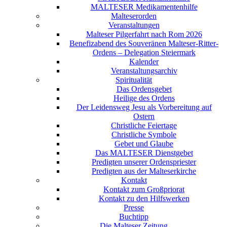
MALTESER Medikamentenhilfe
Malteserorden
Veranstaltungen
Malteser Pilgerfahrt nach Rom 2026
Benefizabend des Souveränen Malteser-Ritter-
Ordens – Delegation Steiermark
Kalender
Veranstaltungsarchiv
Spiritualität
Das Ordensgebet
Heilige des Ordens
Der Leidensweg Jesu als Vorbereitung auf
Ostern
Christliche Feiertage
Christliche Symbole
Gebet und Glaube
Das MALTESER Dienstgebet
Predigten unserer Ordenspriester
Predigten aus der Malteserkirche
Kontakt
Kontakt zum Großpriorat
Kontakt zu den Hilfswerken
Presse
Buchtipp
Die Malteser Zeitung