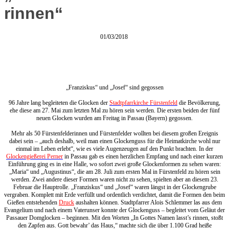
rinnen“
01/03/2018
„Franziskus“ und „Josef“ sind gegossen
96 Jahre lang begleiteten die Glocken der
Stadtpfarrkirche Fürstenfeld
die Bevölkerung,
ehe diese am 27. Mai zum letzten Mal zu hören sein werden. Die ersten beiden der fünf
neuen Glocken wurden am Freitag in Passau (Bayern) gegossen.
Mehr als 50 Fürstenfelderinnen und Fürstenfelder wollten bei diesem großen Ereignis
dabei sein – „auch deshalb, weil man einen Glockenguss für die Heimatkirche wohl nur
einmal im Leben erlebt“, wie es viele Augenzeugen auf den Punkt brachten. In der
Glockengießerei Perner
in Passau gab es einen herzlichen Empfang und nach einer kurzen
Einführung ging es in eine Halle, wo sofort zwei große Glockenformen zu sehen waren:
„Maria“ und „Augustinus“, die am 28. Juli zum ersten Mal in Fürstenfeld zu hören sein
werden. Zwei andere dieser Formen waren nicht zu sehen, spielten aber an diesem 23.
Februar die Hauptrolle. „Franziskus“ und „Josef“ waren längst in der Glockengrube
vergraben. Komplett mit Erde verfüllt und ordentlich verdichtet, damit die Formen den beim
Gießen entstehenden
Druck
aushalten können. Stadtpfarrer Alois Schlemmer las aus dem
Evangelium und nach einem Vaterunser konnte der Glockenguss – begleitet vom Geläut der
Passauer Domglocken – beginnen. Mit den Worten „In Gottes Namen lasst’s rinnen, stoßt
den Zapfen aus. Gott bewahr’ das Haus,“ machte sich die über 1.100 Grad heiße