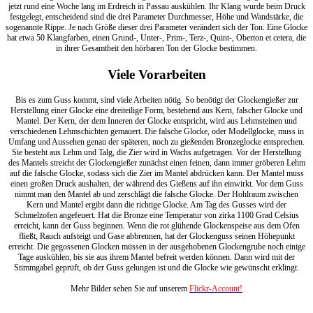
jetzt rund eine Woche lang im Erdreich in Passau auskühlen. Ihr Klang wurde beim Druck
festgelegt, entscheidend sind die drei Parameter Durchmesser, Höhe und Wandstärke, die
sogenannte Rippe. Je nach Größe dieser drei Parameter verändert sich der Ton. Eine Glocke
hat etwa 50 Klangfarben, einen Grund-, Unter-, Prim-, Terz-, Quint-, Oberton et cetera, die
in ihrer Gesamtheit den hörbaren Ton der Glocke bestimmen.
Viele Vorarbeiten
Bis es zum Guss kommt, sind viele Arbeiten nötig. So benötigt der Glockengießer zur
Herstellung einer Glocke eine dreiteilige Form, bestehend aus Kern, falscher Glocke und
Mantel. Der Kern, der dem Inneren der Glocke entspricht, wird aus Lehmsteinen und
verschiedenen Lehmschichten gemauert. Die falsche Glocke, oder Modellglocke, muss in
Umfang und Aussehen genau der späteren, noch zu gießenden Bronzeglocke entsprechen.
Sie besteht aus Lehm und Talg, die Zier wird in Wachs aufgetragen. Vor der Herstellung
des Mantels streicht der Glockengießer zunächst einen feinen, dann immer gröberen Lehm
auf die falsche Glocke, sodass sich die Zier im Mantel abdrücken kann. Der Mantel muss
einen großen Druck aushalten, der während des Gießens auf ihn einwirkt. Vor dem Guss
nimmt man den Mantel ab und zerschlägt die falsche Glocke. Der Hohlraum zwischen
Kern und Mantel ergibt dann die richtige Glocke. Am Tag des Gusses wird der
Schmelzofen angefeuert. Hat die Bronze eine Temperatur von zirka 1100 Grad Celsius
erreicht, kann der Guss beginnen. Wenn die rot glühende Glockenspeise aus dem Ofen
fließt, Rauch aufsteigt und Gase abbrennen, hat der Glockenguss seinen Höhepunkt
erreicht. Die gegossenen Glocken müssen in der ausgehobenen Glockengrube noch einige
Tage auskühlen, bis sie aus ihrem Mantel befreit werden können. Dann wird mit der
Stimmgabel geprüft, ob der Guss gelungen ist und die Glocke wie gewünscht erklingt.
Mehr Bilder sehen Sie auf unserem
Flickr-Account!