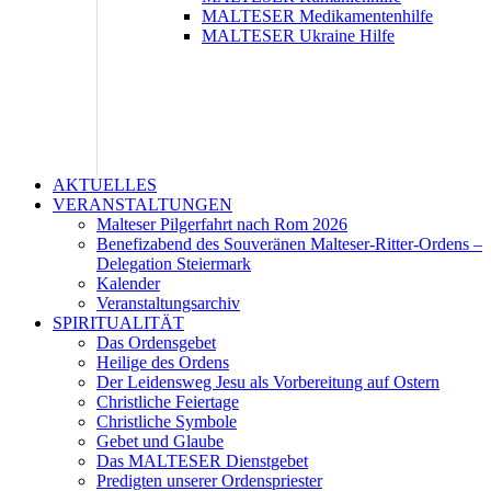
MALTESER Medikamentenhilfe
MALTESER Ukraine Hilfe
AKTUELLES
VERANSTALTUNGEN
Malteser Pilgerfahrt nach Rom 2026
Benefizabend des Souveränen Malteser-Ritter-Ordens –
Delegation Steiermark
Kalender
Veranstaltungsarchiv
SPIRITUALITÄT
Das Ordensgebet
Heilige des Ordens
Der Leidensweg Jesu als Vorbereitung auf Ostern
Christliche Feiertage
Christliche Symbole
Gebet und Glaube
Das MALTESER Dienstgebet
Predigten unserer Ordenspriester