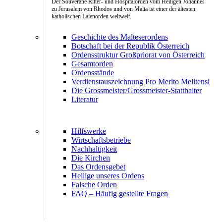
Der Souveräne Ritter- und Hospitalorden vom Heiligen Johannes
zu Jerusalem von Rhodos und von Malta ist einer der ältesten
katholischen Laienorden weltweit.
Geschichte des Malteserordens
Botschaft bei der Republik Österreich
Ordensstruktur Großpriorat von Österreich
Gesamtorden
Ordensstände
Verdienstauszeichnung Pro Merito Melitensi
Die Grossmeister/Grossmeister-Statthalter
Literatur
Hilfswerke
Wirtschaftsbetriebe
Nachhaltigkeit
Die Kirchen
Das Ordensgebet
Heilige unseres Ordens
Falsche Orden
FAQ – Häufig gestellte Fragen