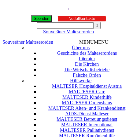
+
Spenden
Notfallkontakte
Souveräner Malteserorden
Souveräner Malteserorden
MENU
MENU
Über uns
Geschichte des Malteserordens
Literatur
Die Kirchen
Die Wirtschaftsbetriebe
Falsche Orden
Hilfswerke
MALTESER Hospitaldienst Austria
MALTESER Care
MALTESER Kinderhilfe
MALTESER Ordenshaus
MALTESER Alten- und Krankendienst
AIDS-Dienst Malteser
MALTESER Betreuungsdienst
MALTESER International
MALTESER Palliativdienst
MALTESER Rumänienhilfe