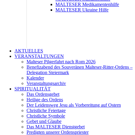
MALTESER Medikamentenhilfe
MALTESER Ukraine Hilfe
AKTUELLES
VERANSTALTUNGEN
Malteser Pilgerfahrt nach Rom 2026
Benefizabend des Souveränen Malteser-Ritter-Ordens –
Delegation Steiermark
Kalender
Veranstaltungsarchiv
SPIRITUALITÄT
Das Ordensgebet
Heilige des Ordens
Der Leidensweg Jesu als Vorbereitung auf Ostern
Christliche Feiertage
Christliche Symbole
Gebet und Glaube
Das MALTESER Dienstgebet
Predigten unserer Ordenspriester