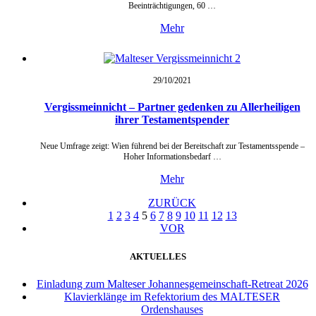
Beeinträchtigungen, 60 …
Mehr
29/10/
2021
Vergissmeinnicht – Partner gedenken zu Allerheiligen
ihrer Testamentspender
Neue Umfrage zeigt: Wien führend bei der Bereitschaft zur Testamentsspende –
Hoher Informationsbedarf …
Mehr
ZURÜCK
1
2
3
4
5
6
7
8
9
10
11
12
13
VOR
AKTUELLES
Einladung zum Malteser Johannesgemeinschaft-Retreat 2026
Klavierklänge im Refektorium des MALTESER
Ordenshauses