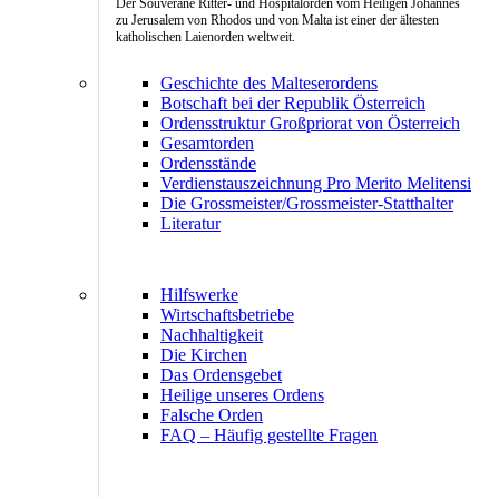
Der Souveräne Ritter- und Hospitalorden vom Heiligen Johannes
zu Jerusalem von Rhodos und von Malta ist einer der ältesten
katholischen Laienorden weltweit.
Geschichte des Malteserordens
Botschaft bei der Republik Österreich
Ordensstruktur Großpriorat von Österreich
Gesamtorden
Ordensstände
Verdienstauszeichnung Pro Merito Melitensi
Die Grossmeister/Grossmeister-Statthalter
Literatur
Hilfswerke
Wirtschaftsbetriebe
Nachhaltigkeit
Die Kirchen
Das Ordensgebet
Heilige unseres Ordens
Falsche Orden
FAQ – Häufig gestellte Fragen