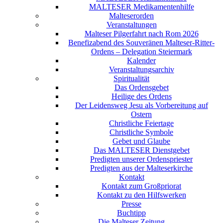
MALTESER Medikamentenhilfe
Malteserorden
Veranstaltungen
Malteser Pilgerfahrt nach Rom 2026
Benefizabend des Souveränen Malteser-Ritter-
Ordens – Delegation Steiermark
Kalender
Veranstaltungsarchiv
Spiritualität
Das Ordensgebet
Heilige des Ordens
Der Leidensweg Jesu als Vorbereitung auf
Ostern
Christliche Feiertage
Christliche Symbole
Gebet und Glaube
Das MALTESER Dienstgebet
Predigten unserer Ordenspriester
Predigten aus der Malteserkirche
Kontakt
Kontakt zum Großpriorat
Kontakt zu den Hilfswerken
Presse
Buchtipp
Die Malteser Zeitung