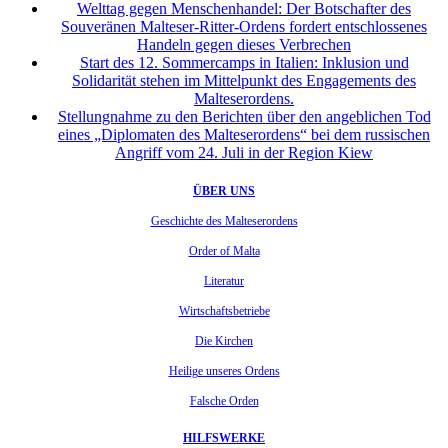
Welttag gegen Menschenhandel: Der Botschafter des
Souveränen Malteser-Ritter-Ordens fordert entschlossenes
Handeln gegen dieses Verbrechen
Start des 12. Sommercamps in Italien: Inklusion und
Solidarität stehen im Mittelpunkt des Engagements des
Malteserordens.
Stellungnahme zu den Berichten über den angeblichen Tod
eines „Diplomaten des Malteserordens“ bei dem russischen
Angriff vom 24. Juli in der Region Kiew
ÜBER UNS
Geschichte des Malteserordens
Order of Malta
Literatur
Wirtschaftsbetriebe
Die Kirchen
Heilige unseres Ordens
Falsche Orden
HILFSWERKE