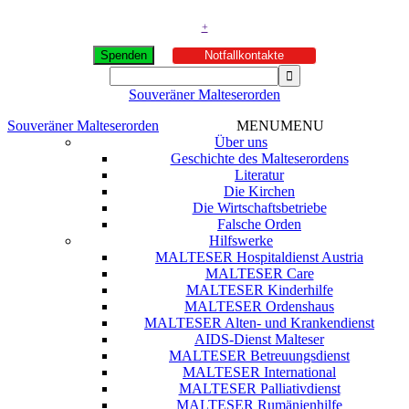
+
Spenden
Notfallkontakte
Souveräner Malteserorden
Souveräner Malteserorden
MENU
MENU
Über uns
Geschichte des Malteserordens
Literatur
Die Kirchen
Die Wirtschaftsbetriebe
Falsche Orden
Hilfswerke
MALTESER Hospitaldienst Austria
MALTESER Care
MALTESER Kinderhilfe
MALTESER Ordenshaus
MALTESER Alten- und Krankendienst
AIDS-Dienst Malteser
MALTESER Betreuungsdienst
MALTESER International
MALTESER Palliativdienst
MALTESER Rumänienhilfe