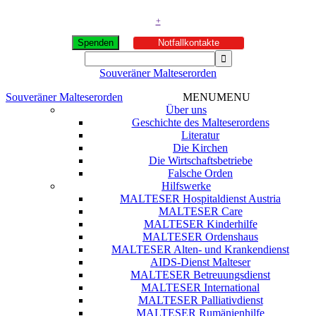
+
Spenden
Notfallkontakte
Souveräner Malteserorden
Souveräner Malteserorden
MENU
MENU
Über uns
Geschichte des Malteserordens
Literatur
Die Kirchen
Die Wirtschaftsbetriebe
Falsche Orden
Hilfswerke
MALTESER Hospitaldienst Austria
MALTESER Care
MALTESER Kinderhilfe
MALTESER Ordenshaus
MALTESER Alten- und Krankendienst
AIDS-Dienst Malteser
MALTESER Betreuungsdienst
MALTESER International
MALTESER Palliativdienst
MALTESER Rumänienhilfe