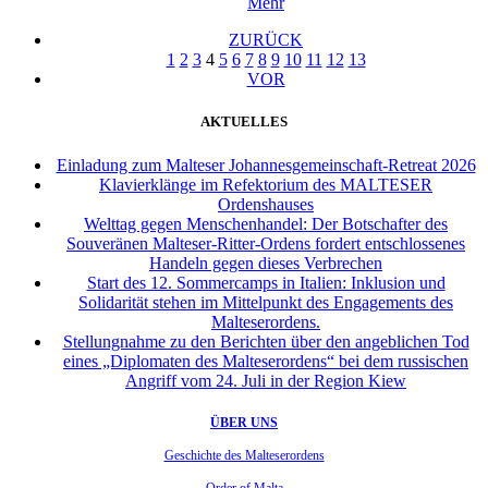
Mehr
ZURÜCK
1
2
3
4
5
6
7
8
9
10
11
12
13
VOR
AKTUELLES
Einladung zum Malteser Johannesgemeinschaft-Retreat 2026
Klavierklänge im Refektorium des MALTESER
Ordenshauses
Welttag gegen Menschenhandel: Der Botschafter des
Souveränen Malteser-Ritter-Ordens fordert entschlossenes
Handeln gegen dieses Verbrechen
Start des 12. Sommercamps in Italien: Inklusion und
Solidarität stehen im Mittelpunkt des Engagements des
Malteserordens.
Stellungnahme zu den Berichten über den angeblichen Tod
eines „Diplomaten des Malteserordens“ bei dem russischen
Angriff vom 24. Juli in der Region Kiew
ÜBER UNS
Geschichte des Malteserordens
Order of Malta