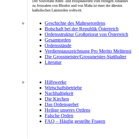
Der Souveräne Ritter- und Hospitalorden vom Heiligen Johannes
zu Jerusalem von Rhodos und von Malta ist einer der ältesten
katholischen Laienorden weltweit.
Geschichte des Malteserordens
Botschaft bei der Republik Österreich
Ordensstruktur Großpriorat von Österreich
Gesamtorden
Ordensstände
Verdienstauszeichnung Pro Merito Melitensi
Die Grossmeister/Grossmeister-Statthalter
Literatur
Hilfswerke
Wirtschaftsbetriebe
Nachhaltigkeit
Die Kirchen
Das Ordensgebet
Heilige unseres Ordens
Falsche Orden
FAQ – Häufig gestellte Fragen