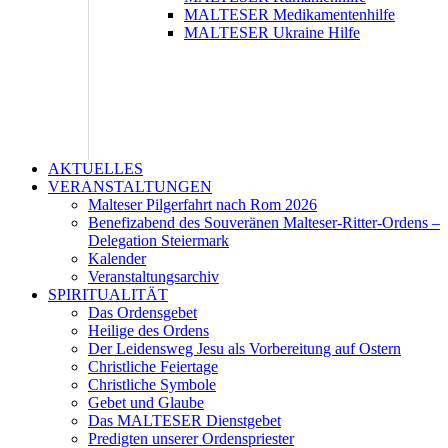
MALTESER Medikamentenhilfe
MALTESER Ukraine Hilfe
AKTUELLES
VERANSTALTUNGEN
Malteser Pilgerfahrt nach Rom 2026
Benefizabend des Souveränen Malteser-Ritter-Ordens –
Delegation Steiermark
Kalender
Veranstaltungsarchiv
SPIRITUALITÄT
Das Ordensgebet
Heilige des Ordens
Der Leidensweg Jesu als Vorbereitung auf Ostern
Christliche Feiertage
Christliche Symbole
Gebet und Glaube
Das MALTESER Dienstgebet
Predigten unserer Ordenspriester