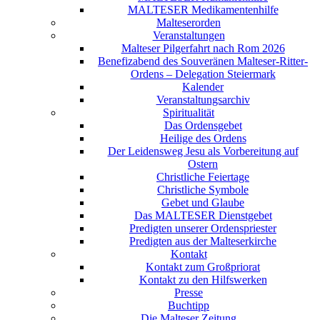
MALTESER Medikamentenhilfe
Malteserorden
Veranstaltungen
Malteser Pilgerfahrt nach Rom 2026
Benefizabend des Souveränen Malteser-Ritter-
Ordens – Delegation Steiermark
Kalender
Veranstaltungsarchiv
Spiritualität
Das Ordensgebet
Heilige des Ordens
Der Leidensweg Jesu als Vorbereitung auf
Ostern
Christliche Feiertage
Christliche Symbole
Gebet und Glaube
Das MALTESER Dienstgebet
Predigten unserer Ordenspriester
Predigten aus der Malteserkirche
Kontakt
Kontakt zum Großpriorat
Kontakt zu den Hilfswerken
Presse
Buchtipp
Die Malteser Zeitung