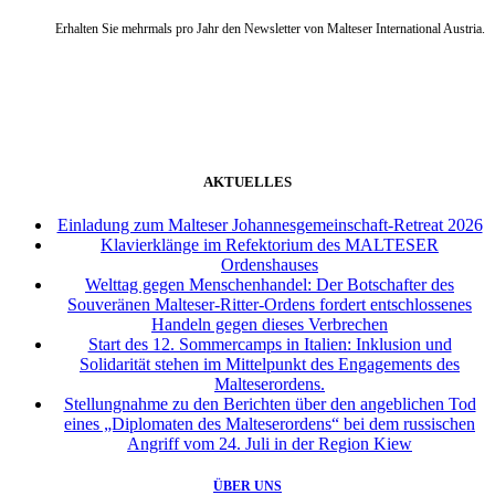
Erhalten Sie mehrmals pro Jahr den Newsletter von Malteser International Austria.
weiter
AKTUELLES
Einladung zum Malteser Johannesgemeinschaft-Retreat 2026
Klavierklänge im Refektorium des MALTESER
Ordenshauses
Welttag gegen Menschenhandel: Der Botschafter des
Souveränen Malteser-Ritter-Ordens fordert entschlossenes
Handeln gegen dieses Verbrechen
Start des 12. Sommercamps in Italien: Inklusion und
Solidarität stehen im Mittelpunkt des Engagements des
Malteserordens.
Stellungnahme zu den Berichten über den angeblichen Tod
eines „Diplomaten des Malteserordens“ bei dem russischen
Angriff vom 24. Juli in der Region Kiew
ÜBER UNS