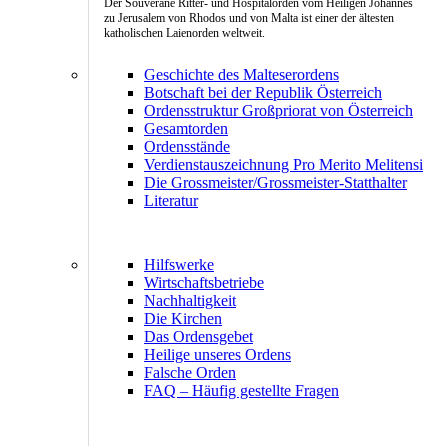
Der Souveräne Ritter- und Hospitalorden vom Heiligen Johannes
zu Jerusalem von Rhodos und von Malta ist einer der ältesten
katholischen Laienorden weltweit.
Geschichte des Malteserordens
Botschaft bei der Republik Österreich
Ordensstruktur Großpriorat von Österreich
Gesamtorden
Ordensstände
Verdienstauszeichnung Pro Merito Melitensi
Die Grossmeister/Grossmeister-Statthalter
Literatur
Hilfswerke
Wirtschaftsbetriebe
Nachhaltigkeit
Die Kirchen
Das Ordensgebet
Heilige unseres Ordens
Falsche Orden
FAQ – Häufig gestellte Fragen