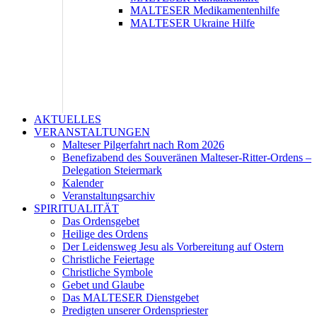
MALTESER Medikamentenhilfe
MALTESER Ukraine Hilfe
AKTUELLES
VERANSTALTUNGEN
Malteser Pilgerfahrt nach Rom 2026
Benefizabend des Souveränen Malteser-Ritter-Ordens –
Delegation Steiermark
Kalender
Veranstaltungsarchiv
SPIRITUALITÄT
Das Ordensgebet
Heilige des Ordens
Der Leidensweg Jesu als Vorbereitung auf Ostern
Christliche Feiertage
Christliche Symbole
Gebet und Glaube
Das MALTESER Dienstgebet
Predigten unserer Ordenspriester