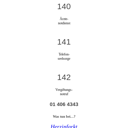
140
Ärzte-
notdienst
141
Telefon-
seelsorge
142
Vergiftungs-
notruf
01 406 4343
Was tun bei…?
Herzinfarkt