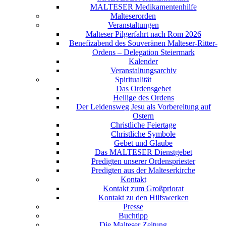
MALTESER Medikamentenhilfe
Malteserorden
Veranstaltungen
Malteser Pilgerfahrt nach Rom 2026
Benefizabend des Souveränen Malteser-Ritter-
Ordens – Delegation Steiermark
Kalender
Veranstaltungsarchiv
Spiritualität
Das Ordensgebet
Heilige des Ordens
Der Leidensweg Jesu als Vorbereitung auf
Ostern
Christliche Feiertage
Christliche Symbole
Gebet und Glaube
Das MALTESER Dienstgebet
Predigten unserer Ordenspriester
Predigten aus der Malteserkirche
Kontakt
Kontakt zum Großpriorat
Kontakt zu den Hilfswerken
Presse
Buchtipp
Die Malteser Zeitung