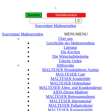
+
Spenden
Notfallkontakte
Souveräner Malteserorden
Souveräner Malteserorden
MENU
MENU
Über uns
Geschichte des Malteserordens
Literatur
Die Kirchen
Die Wirtschaftsbetriebe
Falsche Orden
Hilfswerke
MALTESER Hospitaldienst Austria
MALTESER Care
MALTESER Kinderhilfe
MALTESER Ordenshaus
MALTESER Alten- und Krankendienst
AIDS-Dienst Malteser
MALTESER Betreuungsdienst
MALTESER International
MALTESER Palliativdienst
MALTESER Rumänienhilfe