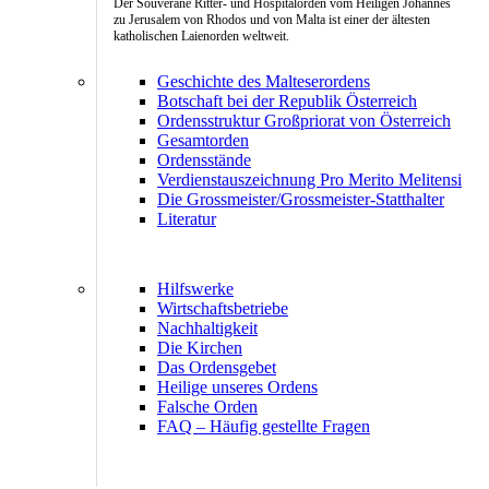
Der Souveräne Ritter- und Hospitalorden vom Heiligen Johannes
zu Jerusalem von Rhodos und von Malta ist einer der ältesten
katholischen Laienorden weltweit.
Geschichte des Malteserordens
Botschaft bei der Republik Österreich
Ordensstruktur Großpriorat von Österreich
Gesamtorden
Ordensstände
Verdienstauszeichnung Pro Merito Melitensi
Die Grossmeister/Grossmeister-Statthalter
Literatur
Hilfswerke
Wirtschaftsbetriebe
Nachhaltigkeit
Die Kirchen
Das Ordensgebet
Heilige unseres Ordens
Falsche Orden
FAQ – Häufig gestellte Fragen