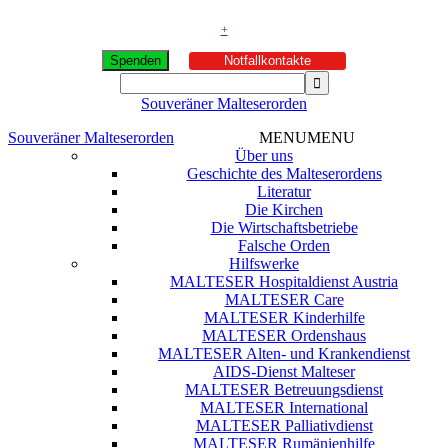
+
Spenden
Notfallkontakte
Souveräner Malteserorden
Souveräner Malteserorden
MENU
MENU
Über uns
Geschichte des Malteserordens
Literatur
Die Kirchen
Die Wirtschaftsbetriebe
Falsche Orden
Hilfswerke
MALTESER Hospitaldienst Austria
MALTESER Care
MALTESER Kinderhilfe
MALTESER Ordenshaus
MALTESER Alten- und Krankendienst
AIDS-Dienst Malteser
MALTESER Betreuungsdienst
MALTESER International
MALTESER Palliativdienst
MALTESER Rumänienhilfe