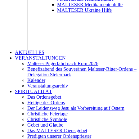
MALTESER Medikamentenhilfe
MALTESER Ukraine Hilfe
AKTUELLES
VERANSTALTUNGEN
Malteser Pilgerfahrt nach Rom 2026
Benefizabend des Souveränen Malteser-Ritter-Ordens –
Delegation Steiermark
Kalender
Veranstaltungsarchiv
SPIRITUALITÄT
Das Ordensgebet
Heilige des Ordens
Der Leidensweg Jesu als Vorbereitung auf Ostern
Christliche Feiertage
Christliche Symbole
Gebet und Glaube
Das MALTESER Dienstgebet
Predigten unserer Ordenspriester