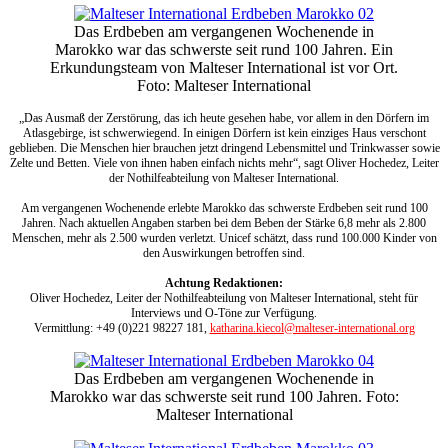
Das Erdbeben am vergangenen Wochenende in
Marokko war das schwerste seit rund 100 Jahren. Ein
Erkundungsteam von Malteser International ist vor Ort.
Foto: Malteser International
„Das Ausmaß der Zerstörung, das ich heute gesehen habe, vor allem in den Dörfern im
Atlasgebirge, ist schwerwiegend. In einigen Dörfern ist kein einziges Haus verschont
geblieben. Die Menschen hier brauchen jetzt dringend Lebensmittel und Trinkwasser sowie
Zelte und Betten. Viele von ihnen haben einfach nichts mehr“, sagt Oliver Hochedez, Leiter
der Nothilfeabteilung von Malteser International.
Am vergangenen Wochenende erlebte Marokko das schwerste Erdbeben seit rund 100
Jahren. Nach aktuellen Angaben starben bei dem Beben der Stärke 6,8 mehr als 2.800
Menschen, mehr als 2.500 wurden verletzt. Unicef schätzt, dass rund 100.000 Kinder von
den Auswirkungen betroffen sind.
Achtung Redaktionen:
Oliver Hochedez, Leiter der Nothilfeabteilung von Malteser International, steht für
Interviews und O-Töne zur Verfügung.
Vermittlung: +49 (0)221 98227 181,
katharina.kiecol@malteser-international.org
Das Erdbeben am vergangenen Wochenende in
Marokko war das schwerste seit rund 100 Jahren. Foto:
Malteser International