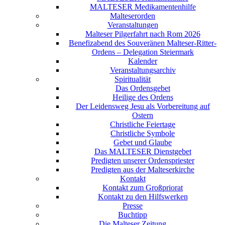
MALTESER Medikamentenhilfe
Malteserorden
Veranstaltungen
Malteser Pilgerfahrt nach Rom 2026
Benefizabend des Souveränen Malteser-Ritter-
Ordens – Delegation Steiermark
Kalender
Veranstaltungsarchiv
Spiritualität
Das Ordensgebet
Heilige des Ordens
Der Leidensweg Jesu als Vorbereitung auf
Ostern
Christliche Feiertage
Christliche Symbole
Gebet und Glaube
Das MALTESER Dienstgebet
Predigten unserer Ordenspriester
Predigten aus der Malteserkirche
Kontakt
Kontakt zum Großpriorat
Kontakt zu den Hilfswerken
Presse
Buchtipp
Die Malteser Zeitung