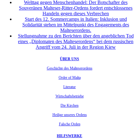
Welttag gegen Menschenhandel: Der Botschafter des
Souveränen Malteser-Ritter-Ordens fordert entschlossenes
Handeln gegen dieses Verbrechen
Start des 12. Sommercamps in Italien: Inklusion und
Solidarität stehen im Mittelpunkt des Engagements des
Malteserordens.
Stellungnahme zu den Berichten über den angeblichen Tod
eines „Diplomaten des Malteserordens“ bei dem russischen
Angriff vom 24. Juli in der Region Kiew
ÜBER UNS
Geschichte des Malteserordens
Order of Malta
Literatur
Wirtschaftsbetriebe
Die Kirchen
Heilige unseres Ordens
Falsche Orden
HILFSWERKE