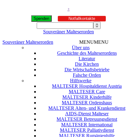
+
Spenden
Notfallkontakte
Souveräner Malteserorden
Souveräner Malteserorden
MENU
MENU
Über uns
Geschichte des Malteserordens
Literatur
Die Kirchen
Die Wirtschaftsbetriebe
Falsche Orden
Hilfswerke
MALTESER Hospitaldienst Austria
MALTESER Care
MALTESER Kinderhilfe
MALTESER Ordenshaus
MALTESER Alten- und Krankendienst
AIDS-Dienst Malteser
MALTESER Betreuungsdienst
MALTESER International
MALTESER Palliativdienst
MALTESER Rumänienhilfe