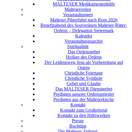
MALTESER Medikamentenhilfe
Malteserorden
Veranstaltungen
Malteser Pilgerfahrt nach Rom 2026
Benefizabend des Souveränen Malteser-Ritter-
Ordens – Delegation Steiermark
Kalender
Veranstaltungsarchiv
Spiritualität
Das Ordensgebet
Heilige des Ordens
Der Leidensweg Jesu als Vorbereitung auf
Ostern
Christliche Feiertage
Christliche Symbole
Gebet und Glaube
Das MALTESER Dienstgebet
Predigten unserer Ordenspriester
Predigten aus der Malteserkirche
Kontakt
Kontakt zum Großpriorat
Kontakt zu den Hilfswerken
Presse
Buchtipp
Die Malteser Zeitung