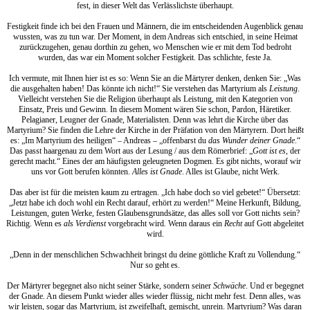
fest, in dieser Welt das Verlässlichste überhaupt.
Festigkeit finde ich bei den Frauen und Männern, die im entscheidenden Augenblick genau
wussten, was zu tun war. Der Moment, in dem Andreas sich entschied, in seine Heimat
zurückzugehen, genau dorthin zu gehen, wo Menschen wie er mit dem Tod bedroht
wurden, das war ein Moment solcher Festigkeit. Das schlichte, feste Ja.
Ich vermute, mit Ihnen hier ist es so: Wenn Sie an die Märtyrer denken, denken Sie: „Was
die ausgehalten haben! Das könnte ich nicht!“ Sie verstehen das Martyrium als
Leistung
.
Vielleicht verstehen Sie die Religion überhaupt als Leistung, mit den Kategorien von
Einsatz, Preis und Gewinn. In diesem Moment wären Sie schon, Pardon, Häretiker.
Pelagianer, Leugner der Gnade, Materialisten. Denn was lehrt die Kirche über das
Martyrium? Sie finden die Lehre der Kirche in der Präfation von den Märtyrern. Dort heißt
es: „Im Martyrium des heiligen“ – Andreas – „offenbarst du
das Wunder deiner Gnade
.“
Das passt haargenau zu dem Wort aus der Lesung / aus dem Römerbrief: „
Gott ist es
, der
gerecht macht.“ Eines der am häufigsten geleugneten Dogmen. Es gibt nichts, worauf wir
uns vor Gott berufen könnten.
Alles ist Gnade
. Alles ist Glaube, nicht Werk.
Das aber ist für die meisten kaum zu ertragen. „Ich habe doch so viel gebetet!“ Übersetzt:
„Jetzt habe ich doch wohl ein Recht darauf, erhört zu werden!“ Meine Herkunft, Bildung,
Leistungen, guten Werke, festen Glaubensgrundsätze, das alles soll vor Gott nichts sein?
Richtig. Wenn es
als Verdienst
vorgebracht wird
.
Wenn daraus ein
Recht
auf Gott abgeleitet
wird.
„Denn in der menschlichen Schwachheit bringst du deine göttliche Kraft zu Vollendung.“
Nur so geht es.
Der Märtyrer begegnet also nicht seiner Stärke, sondern seiner
Schwäche
. Und er begegnet
der Gnade. An diesem Punkt wieder alles wieder flüssig, nicht mehr fest. Denn alles, was
wir leisten, sogar das Martyrium, ist zweifelhaft, gemischt, unrein. Martyrium? Was daran