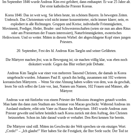
Im September 1846 wurde Andreas Kim erst gefoltert, dann enthauptet. Er war 25 Jahre alt.
Der erste katholische Priester Koreas.
Korea 1846: Das ist weit weg. Sie leben heute, im schönen Bayern. In bewegten Zeiten.
Umbruch. Das Christentum wird nicht immer konzentrierter, nicht immer klarer; nein, es
explodiert in alle Richtungen. Gruppen und Kreise, individuelle Frömmigkeiten,
Movimenti, Prediger, Heiler, Bruder- und Schwesternschaften (seien sie nun am alten Ritus
oder am Priestertum der Frauen interessiert), Naturfrömmigkeiten, esoterisches
Heilswissen. Und so weiter. Mitten in diesem Wirbel: der abgeschlagene Kopf eines jungen
Priesters.
20. September, Fest des hl. Andreas Kim Taegôn und seiner Gefährten.
Die Märtyrer machen
fest
, was in Bewegung ist; sie machen völlig klar, was eben noch
diskutiert wurde. Gegen das Blut verliert jede Debatte.
Andreas Kim Taegôn war einer von mehreren Tausend Christen, die damals in Korea
umgebracht wurden. Johannes Paul II. sprach ihn heilig, zusammen mit 102 weiteren
koreanischen Märtyrern. – Wenn Sie eine Ahnung haben wollen von dem, was da geschah,
lesen Sie sich selbst die Liste vor, laut, Namen um Namen, 102 Frauen und Männer, alle
Märtyrer.
Andreas war mit fünfzehn von einem Priester der Missions étrangères getauft worden.
Man hatte ihn dann zum Studium ans Seminar von Macao geschickt. Während Andreas im
Ausland studierte, erlitt sein Vater zu Hause das Martyrium. 1845 wurde Andreas zum
Priester geweiht und kehrte heimlich nach Korea zurück mit dem Auftrag, den Christen
beizustehen. Schon im Jahr darauf wurde er verhaftet. Den Rest kennen Sie bereits.
Die Märtyrer sind still. Mitten im Geschwätz der Welt sprechen sie ein einziges Wort.
„Credo!“ – „Ich glaube!“ Hier haben Sie die Festigkeit, die Ihre Seele sucht. Der Tod ist