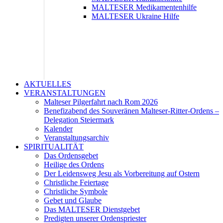
MALTESER Medikamentenhilfe
MALTESER Ukraine Hilfe
AKTUELLES
VERANSTALTUNGEN
Malteser Pilgerfahrt nach Rom 2026
Benefizabend des Souveränen Malteser-Ritter-Ordens –
Delegation Steiermark
Kalender
Veranstaltungsarchiv
SPIRITUALITÄT
Das Ordensgebet
Heilige des Ordens
Der Leidensweg Jesu als Vorbereitung auf Ostern
Christliche Feiertage
Christliche Symbole
Gebet und Glaube
Das MALTESER Dienstgebet
Predigten unserer Ordenspriester