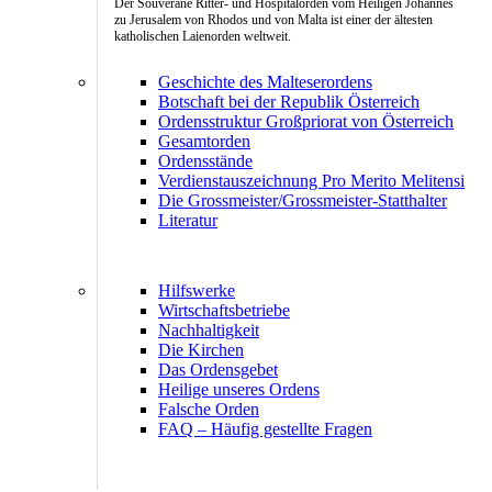
Der Souveräne Ritter- und Hospitalorden vom Heiligen Johannes
zu Jerusalem von Rhodos und von Malta ist einer der ältesten
katholischen Laienorden weltweit.
Geschichte des Malteserordens
Botschaft bei der Republik Österreich
Ordensstruktur Großpriorat von Österreich
Gesamtorden
Ordensstände
Verdienstauszeichnung Pro Merito Melitensi
Die Grossmeister/Grossmeister-Statthalter
Literatur
Hilfswerke
Wirtschaftsbetriebe
Nachhaltigkeit
Die Kirchen
Das Ordensgebet
Heilige unseres Ordens
Falsche Orden
FAQ – Häufig gestellte Fragen