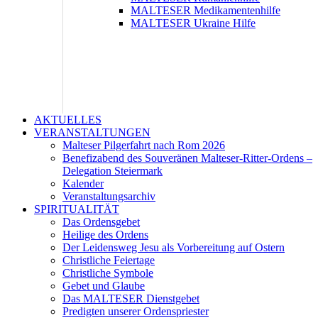
MALTESER Medikamentenhilfe
MALTESER Ukraine Hilfe
AKTUELLES
VERANSTALTUNGEN
Malteser Pilgerfahrt nach Rom 2026
Benefizabend des Souveränen Malteser-Ritter-Ordens –
Delegation Steiermark
Kalender
Veranstaltungsarchiv
SPIRITUALITÄT
Das Ordensgebet
Heilige des Ordens
Der Leidensweg Jesu als Vorbereitung auf Ostern
Christliche Feiertage
Christliche Symbole
Gebet und Glaube
Das MALTESER Dienstgebet
Predigten unserer Ordenspriester