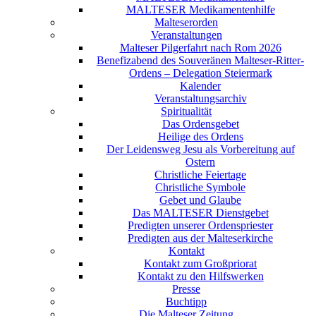
MALTESER Medikamentenhilfe
Malteserorden
Veranstaltungen
Malteser Pilgerfahrt nach Rom 2026
Benefizabend des Souveränen Malteser-Ritter-
Ordens – Delegation Steiermark
Kalender
Veranstaltungsarchiv
Spiritualität
Das Ordensgebet
Heilige des Ordens
Der Leidensweg Jesu als Vorbereitung auf
Ostern
Christliche Feiertage
Christliche Symbole
Gebet und Glaube
Das MALTESER Dienstgebet
Predigten unserer Ordenspriester
Predigten aus der Malteserkirche
Kontakt
Kontakt zum Großpriorat
Kontakt zu den Hilfswerken
Presse
Buchtipp
Die Malteser Zeitung