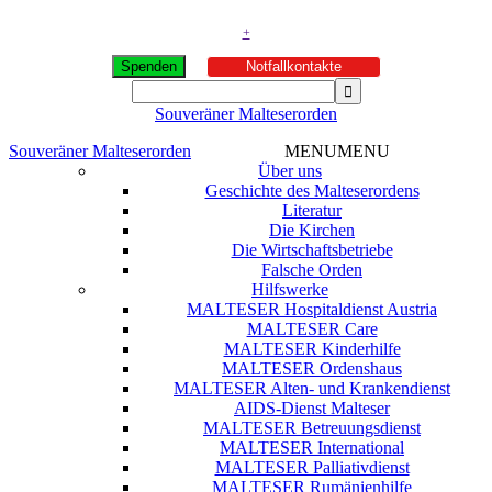
+
Spenden
Notfallkontakte
Souveräner Malteserorden
Souveräner Malteserorden
MENU
MENU
Über uns
Geschichte des Malteserordens
Literatur
Die Kirchen
Die Wirtschaftsbetriebe
Falsche Orden
Hilfswerke
MALTESER Hospitaldienst Austria
MALTESER Care
MALTESER Kinderhilfe
MALTESER Ordenshaus
MALTESER Alten- und Krankendienst
AIDS-Dienst Malteser
MALTESER Betreuungsdienst
MALTESER International
MALTESER Palliativdienst
MALTESER Rumänienhilfe