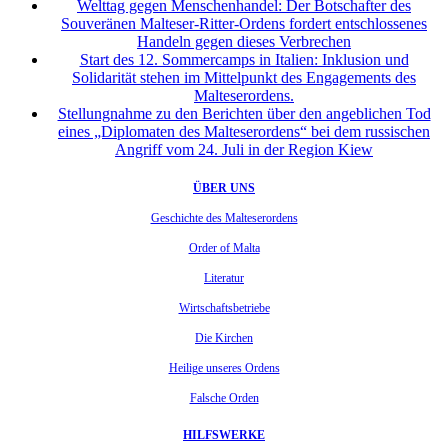
Welttag gegen Menschenhandel: Der Botschafter des
Souveränen Malteser-Ritter-Ordens fordert entschlossenes
Handeln gegen dieses Verbrechen
Start des 12. Sommercamps in Italien: Inklusion und
Solidarität stehen im Mittelpunkt des Engagements des
Malteserordens.
Stellungnahme zu den Berichten über den angeblichen Tod
eines „Diplomaten des Malteserordens“ bei dem russischen
Angriff vom 24. Juli in der Region Kiew
ÜBER UNS
Geschichte des Malteserordens
Order of Malta
Literatur
Wirtschaftsbetriebe
Die Kirchen
Heilige unseres Ordens
Falsche Orden
HILFSWERKE