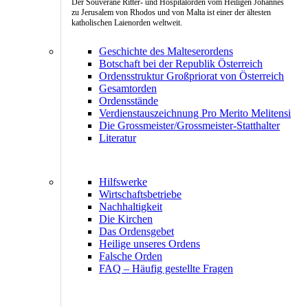
Der Souveräne Ritter- und Hospitalorden vom Heiligen Johannes
zu Jerusalem von Rhodos und von Malta ist einer der ältesten
katholischen Laienorden weltweit.
Geschichte des Malteserordens
Botschaft bei der Republik Österreich
Ordensstruktur Großpriorat von Österreich
Gesamtorden
Ordensstände
Verdienstauszeichnung Pro Merito Melitensi
Die Grossmeister/Grossmeister-Statthalter
Literatur
Hilfswerke
Wirtschaftsbetriebe
Nachhaltigkeit
Die Kirchen
Das Ordensgebet
Heilige unseres Ordens
Falsche Orden
FAQ – Häufig gestellte Fragen