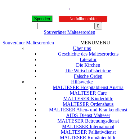
+
Spenden
Notfallkontakte
Souveräner Malteserorden
Souveräner Malteserorden
MENU
MENU
Über uns
Geschichte des Malteserordens
Literatur
Die Kirchen
Die Wirtschaftsbetriebe
Falsche Orden
Hilfswerke
MALTESER Hospitaldienst Austria
MALTESER Care
MALTESER Kinderhilfe
MALTESER Ordenshaus
MALTESER Alten- und Krankendienst
AIDS-Dienst Malteser
MALTESER Betreuungsdienst
MALTESER International
MALTESER Palliativdienst
MALTESER Rumänienhilfe