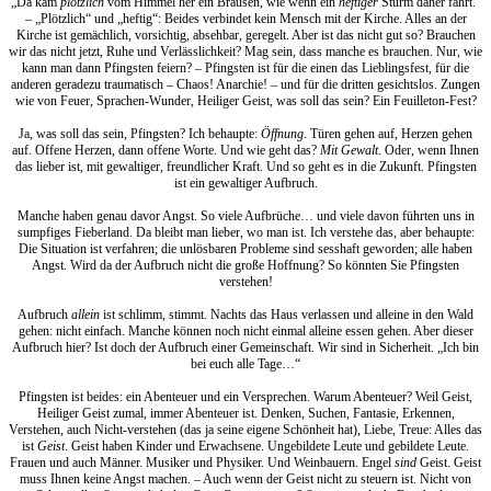
„Da kam
plötzlich
vom Himmel her ein Brausen, wie wenn ein
heftiger
Sturm daher fährt.“
– „Plötzlich“ und „heftig“: Beides verbindet kein Mensch mit der Kirche. Alles an der
Kirche ist gemächlich, vorsichtig, absehbar, geregelt. Aber ist das nicht gut so? Brauchen
wir das nicht jetzt, Ruhe und Verlässlichkeit? Mag sein, dass manche es brauchen. Nur, wie
kann man dann Pfingsten feiern? – Pfingsten ist für die einen das Lieblingsfest, für die
anderen geradezu traumatisch – Chaos! Anarchie! – und für die dritten gesichtslos. Zungen
wie von Feuer, Sprachen-Wunder, Heiliger Geist, was soll das sein? Ein Feuilleton-Fest?
Ja, was soll das sein, Pfingsten? Ich behaupte:
Öffnung
. Türen gehen auf, Herzen gehen
auf. Offene Herzen, dann offene Worte. Und wie geht das?
Mit Gewalt
. Oder, wenn Ihnen
das lieber ist, mit gewaltiger, freundlicher Kraft. Und so geht es in die Zukunft. Pfingsten
ist ein gewaltiger Aufbruch.
Manche haben genau davor Angst. So viele Aufbrüche… und viele davon führten uns in
sumpfiges Fieberland. Da bleibt man lieber, wo man ist. Ich verstehe das, aber behaupte:
Die Situation ist verfahren; die unlösbaren Probleme sind sesshaft geworden; alle haben
Angst. Wird da der Aufbruch nicht die große Hoffnung? So könnten Sie Pfingsten
verstehen!
Aufbruch
allein
ist schlimm, stimmt. Nachts das Haus verlassen und alleine in den Wald
gehen: nicht einfach. Manche können noch nicht einmal alleine essen gehen. Aber dieser
Aufbruch hier? Ist doch der Aufbruch einer Gemeinschaft. Wir sind in Sicherheit. „Ich bin
bei euch alle Tage…“
Pfingsten ist beides: ein Abenteuer und ein Versprechen. Warum Abenteuer? Weil Geist,
Heiliger Geist zumal, immer Abenteuer ist. Denken, Suchen, Fantasie, Erkennen,
Verstehen, auch Nicht-verstehen (das ja seine eigene Schönheit hat), Liebe, Treue: Alles das
ist
Geist
. Geist haben Kinder und Erwachsene. Ungebildete Leute und gebildete Leute.
Frauen und auch Männer. Musiker und Physiker. Und Weinbauern. Engel
sind
Geist. Geist
muss Ihnen keine Angst machen. – Auch wenn der Geist nicht zu steuern ist. Nicht von