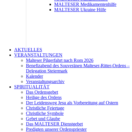
MALTESER Medikamentenhilfe
MALTESER Ukraine Hilfe
AKTUELLES
VERANSTALTUNGEN
Malteser Pilgerfahrt nach Rom 2026
Benefizabend des Souveränen Malteser-Ritter-Ordens –
Delegation Steiermark
Kalender
Veranstaltungsarchiv
SPIRITUALITÄT
Das Ordensgebet
Heilige des Ordens
Der Leidensweg Jesu als Vorbereitung auf Ostern
Christliche Feiertage
Christliche Symbole
Gebet und Glaube
Das MALTESER Dienstgebet
Predigten unserer Ordenspriester