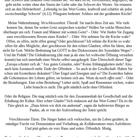
geht nichts weiter ohne den Sturm der Liebe oder das Schwert des Wortes. Sie erinnern
sich an den Hebräerbrief: „Lebendig ist das Wort Gottes, kraftvoll und schärfer als jedes
zweischneidige Schwert“ (4,12). Pfingsten bedeutet: Schluss mit der gezähmten Kirche!
Meine Wahrnehmung:
Verschlossenheit
. Überall. Sie macht diese Zeit aus. Wie viele
kennen Sie, denen Sie
weiten Geist
zusprechen würden? Wollen Sie solche Menschen
überhaupt um sich: Frauen und Männer mit weitem Geist? – Oder: Wie finden Sie Zugang
zum verschlossenen Herzen eines Kindes? – Oder: Wie nehmen Sie die Kirche wahr?
Offen, zu offen, nicht offen genug? Oder geschlossen? Ich nehme die Kirche so wahr:
offen für alles Mögliche, aber geschlossen für den echten Glauben, offen für Ideen, aber
nicht für Gott. Welche Bedeutung hat GOTT in den Diskussionen des Synodalen Weges? –
Und die Politik? Die Globalisierung (die man ja als eine Art weltweite Öffnung verstehen
konnte) hat sich innerhalb einer Woche selbst rausgekegelt. Eine Überschrift dieser Tage:
„Europa schottet sich ab.“ Aus guten Gründen, oder? Keine Abhängigkeiten mehr! Also
auch kein Austausch mehr. Ende der Offenheit. – So auch in der Gesellschaft: Haben Sie
schon mit Esoterikern diskutiert? Über Engel und Energien und so? Die Esoteriker haben
alle Geheimnisse des Lebens gelöst; sie kennen sich aus. Wozu da noch
offen
sein? – Oder
die Beziehungen. Eine echte Beziehung? Lieber nicht; Spaß und Renommee reichen, wahre
Liebe braucht es nicht. Die geht nämlich nicht ohne Offenheit.
Oder die Religion. Die mag nützlich sein für den Zusammenhalt der Gesellschaft und die
Erhaltung der Kultur. Aber echter Glaube? Sich einlassen auf das Wort Gottes? Da ist die
Türe gleich zu. „Dazu hören wir dich ein andermal“, sagen die
kultivierten
Bürger zu
Paulus, als er von der Auferstehung der Toten spricht.
Verschlossene Türen. Die Jünger hatten sich verkrochen, um ihr Leben gezittert, in
ständiger Furcht vor Denunziation und Verhaftung als Kollaborateure eines Aufrührers.
Und jetzt gehen sie vors Haus und reden. Öffentlich. Mutig.