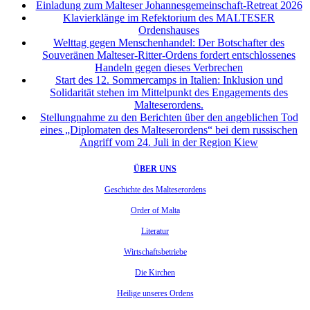
Einladung zum Malteser Johannesgemeinschaft-Retreat 2026
Klavierklänge im Refektorium des MALTESER
Ordenshauses
Welttag gegen Menschenhandel: Der Botschafter des
Souveränen Malteser-Ritter-Ordens fordert entschlossenes
Handeln gegen dieses Verbrechen
Start des 12. Sommercamps in Italien: Inklusion und
Solidarität stehen im Mittelpunkt des Engagements des
Malteserordens.
Stellungnahme zu den Berichten über den angeblichen Tod
eines „Diplomaten des Malteserordens“ bei dem russischen
Angriff vom 24. Juli in der Region Kiew
ÜBER UNS
Geschichte des Malteserordens
Order of Malta
Literatur
Wirtschaftsbetriebe
Die Kirchen
Heilige unseres Ordens