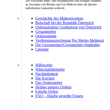
Der Souveräne Ritter- und Hospitalorden vom Heiligen Johannes
zu Jerusalem von Rhodos und von Malta ist einer der ältesten
katholischen Laienorden weltweit.
Geschichte des Malteserordens
Botschaft bei der Republik Österreich
Ordensstruktur Großpriorat von Österreich
Gesamtorden
Ordensstände
Verdienstauszeichnung Pro Merito Melitensi
Die Grossmeister/Grossmeister-Statthalter
Literatur
Hilfswerke
Wirtschaftsbetriebe
Nachhaltigkeit
Die Kirchen
Das Ordensgebet
Heilige unseres Ordens
Falsche Orden
FAQ – Häufig gestellte Fragen