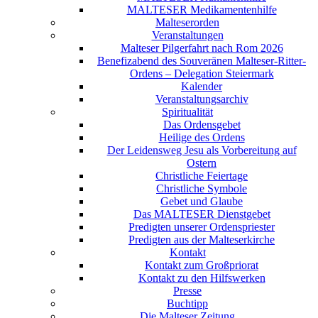
MALTESER Medikamentenhilfe
Malteserorden
Veranstaltungen
Malteser Pilgerfahrt nach Rom 2026
Benefizabend des Souveränen Malteser-Ritter-
Ordens – Delegation Steiermark
Kalender
Veranstaltungsarchiv
Spiritualität
Das Ordensgebet
Heilige des Ordens
Der Leidensweg Jesu als Vorbereitung auf
Ostern
Christliche Feiertage
Christliche Symbole
Gebet und Glaube
Das MALTESER Dienstgebet
Predigten unserer Ordenspriester
Predigten aus der Malteserkirche
Kontakt
Kontakt zum Großpriorat
Kontakt zu den Hilfswerken
Presse
Buchtipp
Die Malteser Zeitung