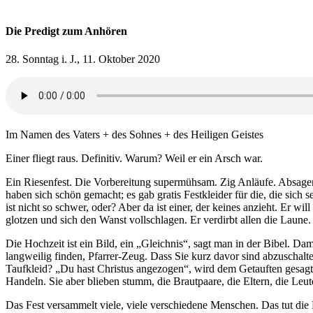
Die Predigt zum Anhören
28. Sonntag i. J., 11. Oktober 2020
Im Namen des Vaters + des Sohnes + des Heiligen Geistes
Einer fliegt raus. Definitiv. Warum? Weil er ein Arsch war.
Ein Riesenfest. Die Vorbereitung supermühsam. Zig Anläufe. Absagen, 
haben sich schön gemacht; es gab gratis Festkleider für die, die sich
ist nicht so schwer, oder? Aber da ist einer, der keines anzieht. Er will
glotzen und sich den Wanst vollschlagen. Er verdirbt allen die Laune. A
Die Hochzeit ist ein Bild, ein „Gleichnis“, sagt man in der Bibel. Da
langweilig finden, Pfarrer-Zeug. Dass Sie kurz davor sind abzuschal
Taufkleid? „Du hast Christus angezogen“, wird dem Getauften gesagt. 
Handeln. Sie aber blieben stumm, die Brautpaare, die Eltern, die Leut
Das Fest versammelt viele, viele verschiedene Menschen. Das tut die 