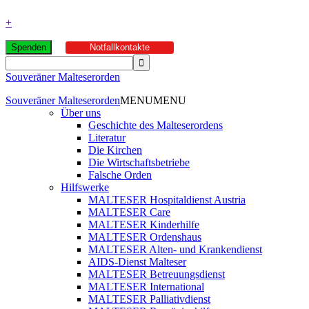
+
Spenden
Notfallkontakte
Souveräner Malteserorden
Souveräner Malteserorden
MENU
MENU
Über uns
Geschichte des Malteserordens
Literatur
Die Kirchen
Die Wirtschaftsbetriebe
Falsche Orden
Hilfswerke
MALTESER Hospitaldienst Austria
MALTESER Care
MALTESER Kinderhilfe
MALTESER Ordenshaus
MALTESER Alten- und Krankendienst
AIDS-Dienst Malteser
MALTESER Betreuungsdienst
MALTESER International
MALTESER Palliativdienst