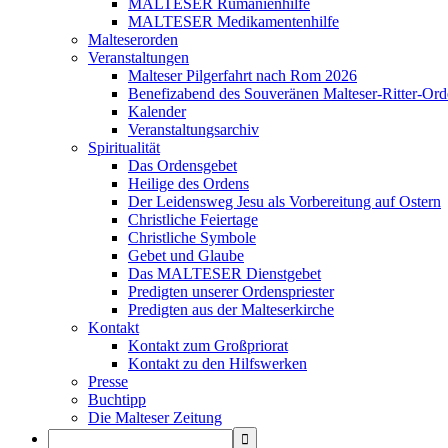
MALTESER Rumänienhilfe
MALTESER Medikamentenhilfe
Malteserorden
Veranstaltungen
Malteser Pilgerfahrt nach Rom 2026
Benefizabend des Souveränen Malteser-Ritter-Ord
Kalender
Veranstaltungsarchiv
Spiritualität
Das Ordensgebet
Heilige des Ordens
Der Leidensweg Jesu als Vorbereitung auf Ostern
Christliche Feiertage
Christliche Symbole
Gebet und Glaube
Das MALTESER Dienstgebet
Predigten unserer Ordenspriester
Predigten aus der Malteserkirche
Kontakt
Kontakt zum Großpriorat
Kontakt zu den Hilfswerken
Presse
Buchtipp
Die Malteser Zeitung