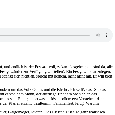
d endlich ist der Festsaal voll, es kann losgehen; alle sind da, alle
ten Festgewänder zur Verfügung zu stellen). Ein Festgewand anzulegen,
r strengt sich nicht an, spricht mit keinem, lacht nicht mit. Er will bloß
 sondern um das Volk Gottes und die Kirche. Ich weiß, dass Sie das
ßt es von dem Mann, der auffliegt. Erinnern Sie sich an das
des sind Bilder, die etwas auslösen sollen: erst Verstehen, dann
 der Pfarrer erzählt. Tauftermin, Familienfest, fertig. Warum?
r, Galgenvögel, Idioten. Das Gleichnis ist also ganz realistisch.