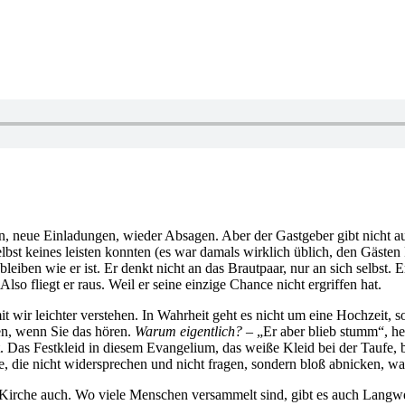
neue Einladungen, wieder Absagen. Aber der Gastgeber gibt nicht auf, un
 selbst keines leisten konnten (es war damals wirklich üblich, den Gäs
 bleiben wie er ist. Er denkt nicht an das Brautpaar, nur an sich selbst. E
lso fliegt er raus. Weil er seine einzige Chance nicht ergriffen hat.
mit wir leichter verstehen. In Wahrheit geht es nicht um eine Hochzeit,
ten, wenn Sie das hören.
Warum eigentlich?
– „Er aber blieb stumm“, hei
Das Festkleid in diesem Evangelium, das weiße Kleid bei der Taufe, bei
e, die nicht widersprechen und nicht fragen, sondern bloß abnicken, was
Kirche auch. Wo viele Menschen versammelt sind, gibt es auch Langweile