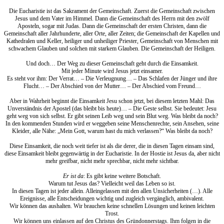
Die Eucharistie ist das Sakrament der Gemeinschaft. Zuerst die Gemeinschaft zwischen
Jesus und dem Vater im Himmel. Dann die Gemeinschaft des Herrn mit den zwölf
Aposteln, sogar mit Judas. Dann die Gemeinschaft der ersten Christen, dann die
Gemeinschaft aller Jahrhunderte, aller Orte, aller Zeiten; die Gemeinschaft der Kapellen und
Kathedralen und Keller, heiliger und unheiliger Priester, Gemeinschaft von Menschen mit
schwachem Glauben und solchen mit starkem Glauben. Die Gemeinschaft der Heiligen.
Und doch… Der Weg zu dieser Gemeinschaft geht durch die Einsamkeit.
Mit jeder Minute wird Jesus jetzt einsamer.
Es steht vor ihm: Der Verrat… – Die Verleugnung… – Das Schlafen der Jünger und ihre
Flucht… – Der Abschied von der Mutter… – Der Abschied vom Freund…
Aber in Wahrheit beginnt die Einsamkeit Jesu schon jetzt, bei diesem letzten Mahl: Das
Unverständnis der Apostel (das bleibt bis heute)… – Die Geste selbst. Sie bedeutet: Jesu
geht weg von sich selbst. Er gibt seinen Leib weg und sein Blut weg. Was bleibt da noch?
In den kommenden Stunden wird er weggeben seine Menschenrechte, sein Ansehen, seine
Kleider, alle Nähe: „Mein Gott, warum hast du mich verlassen?“ Was bleibt da noch?
Diese Einsamkeit, die noch weit tiefer ist als die derer, die in diesen Tagen einsam sind,
diese Einsamkeit bleibt gegenwärtig in der Eucharistie. In der Hostie ist Jesus da, aber nicht
mehr greifbar, nicht mehr sprechbar, nicht mehr sichtbar.
Er ist da
: Es gibt keine weitere Botschaft.
Warum tut Jesus das? Vielleicht weil das Leben so ist.
In diesen Tagen ist jeder allein. Alleingelassen mit den allen Unsicherheiten (…). Alle
Ereignisse, alle Entscheidungen wichtig und zugleich vergänglich, ambivalent.
Wir können das aushalten. Wir brauchen keine schnellen Lösungen und keinen leichten
Trost.
Wir können uns einlassen auf den Christus des Gründonnerstags. Ihm folgen in die