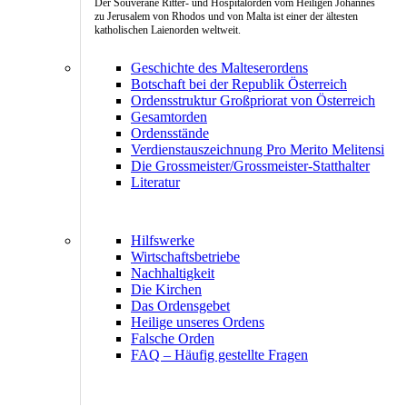
Der Souveräne Ritter- und Hospitalorden vom Heiligen Johannes
zu Jerusalem von Rhodos und von Malta ist einer der ältesten
katholischen Laienorden weltweit.
Geschichte des Malteserordens
Botschaft bei der Republik Österreich
Ordensstruktur Großpriorat von Österreich
Gesamtorden
Ordensstände
Verdienstauszeichnung Pro Merito Melitensi
Die Grossmeister/Grossmeister-Statthalter
Literatur
Hilfswerke
Wirtschaftsbetriebe
Nachhaltigkeit
Die Kirchen
Das Ordensgebet
Heilige unseres Ordens
Falsche Orden
FAQ – Häufig gestellte Fragen