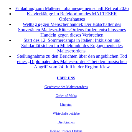
Einladung zum Malteser Johannesgemeinschaft-Retreat 2026
Klavierklänge im Refektorium des MALTESER
Ordenshauses
Welttag gegen Menschenhandel: Der Botschafter des
Souveränen Malteser-Ritter-Ordens fordert entschlossenes
Handeln gegen dieses Verbrechen
Start des 12. Sommercamps in Italien: Inklusion und
Solidarität stehen im Mittelpunkt des Engagements des
Malteserordens.
Stellungnahme zu den Berichten über den angeblichen Tod
eines „Diplomaten des Malteserordens“ bei dem russischen
Angriff vom 24. Juli in der Region Kiew
ÜBER UNS
Geschichte des Malteserordens
Order of Malta
Literatur
Wirtschaftsbetriebe
Die Kirchen
Heilige unseres Ordens