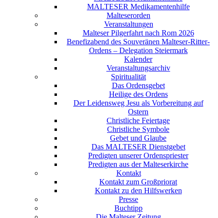
MALTESER Medikamentenhilfe
Malteserorden
Veranstaltungen
Malteser Pilgerfahrt nach Rom 2026
Benefizabend des Souveränen Malteser-Ritter-
Ordens – Delegation Steiermark
Kalender
Veranstaltungsarchiv
Spiritualität
Das Ordensgebet
Heilige des Ordens
Der Leidensweg Jesu als Vorbereitung auf
Ostern
Christliche Feiertage
Christliche Symbole
Gebet und Glaube
Das MALTESER Dienstgebet
Predigten unserer Ordenspriester
Predigten aus der Malteserkirche
Kontakt
Kontakt zum Großpriorat
Kontakt zu den Hilfswerken
Presse
Buchtipp
Die Malteser Zeitung