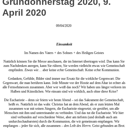
Gründonnerstag 2020, 9.
April 2020
09/04/2020
Einsamkeit
Im Namen des Vaters + des Sohnes + des Heiligen Geistes
Natürlich können Sie die Messe anschauen, die im Internet übertragen wird. Das kann Sie
zum Nachdenken anregen, kann Sie rühren; Sie werden vielleicht etwas wie Gemeinschaft
empfinden.
Etwas wie
… aber keine
echte
Gemeinschaft. Keine
echte
Kommunion.
Gedanken, Gefühle, Bilder sind immer nur Ersatz für die wirkliche Gegenwart. Die
Gegenwart, die man berühren kann. Jede Minute vor der Hostie auf dem Altar ist echter als
alle Fernsehmessen zusammen. Aber wer weiß das noch? Wir haben uns längst verloren im
Halben und Künstlichen. Wie einsam sind wir wirklich, auch ohne diese Krise?
Die Eucharistie – denn
sie
feiern wir heute Abend – sei das Sakrament der Gemeinschaft,
heißt es. Natürlich ist das wahr. Christus hat an dem Abend, als er zum letzten Mal
zusammen war mit seinen Jüngern, die Eucharistie eingesetzt; sie gestiftet, um alle
Menschen mit ihm und untereinander zu verbinden. Und das tut die Eucharistie. Wir hier
sind verbunden auf verschiedene Weise, aber am tiefsten (und deshalb auch am
undurchschaubarsten) durch die Kommunion, die wir gemeinsam empfangen. Wir
empfangen – jeder für sich, alle zusammen –
den Leib des Herrn
. Geist gebunden an Brot.