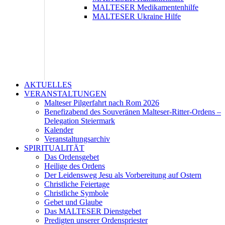
MALTESER Medikamentenhilfe
MALTESER Ukraine Hilfe
AKTUELLES
VERANSTALTUNGEN
Malteser Pilgerfahrt nach Rom 2026
Benefizabend des Souveränen Malteser-Ritter-Ordens –
Delegation Steiermark
Kalender
Veranstaltungsarchiv
SPIRITUALITÄT
Das Ordensgebet
Heilige des Ordens
Der Leidensweg Jesu als Vorbereitung auf Ostern
Christliche Feiertage
Christliche Symbole
Gebet und Glaube
Das MALTESER Dienstgebet
Predigten unserer Ordenspriester