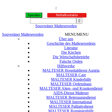
+
Spenden
Notfallkontakte
Souveräner Malteserorden
Souveräner Malteserorden
MENU
MENU
Über uns
Geschichte des Malteserordens
Literatur
Die Kirchen
Die Wirtschaftsbetriebe
Falsche Orden
Hilfswerke
MALTESER Hospitaldienst Austria
MALTESER Care
MALTESER Kinderhilfe
MALTESER Ordenshaus
MALTESER Alten- und Krankendienst
AIDS-Dienst Malteser
MALTESER Betreuungsdienst
MALTESER International
MALTESER Palliativdienst
MALTESER Rumänienhilfe