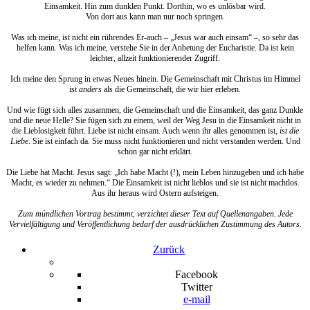
Einsamkeit. Hin zum dunklen Punkt. Dorthin, wo es unlösbar wird.
Von dort aus kann man nur noch springen.
Was ich meine, ist nicht ein rührendes Er-auch – „Jesus war auch einsam“ –, so sehr das
helfen kann. Was ich meine, verstehe Sie in der Anbetung der Eucharistie. Da ist kein
leichter, allzeit funktionierender Zugriff.
Ich meine den Sprung in etwas Neues hinein. Die Gemeinschaft mit Christus im Himmel
ist
anders
als die Gemeinschaft, die wir hier erleben.
Und wie fügt sich alles zusammen, die Gemeinschaft und die Einsamkeit, das ganz Dunkle
und die neue Helle? Sie fügen sich zu einem, weil der Weg Jesu in die Einsamkeit nicht in
die Lieblosigkeit führt. Liebe ist nicht einsam. Auch wenn ihr alles genommen ist,
ist die
Liebe
. Sie ist einfach da. Sie muss nicht funktionieren und nicht verstanden werden. Und
schon gar nicht erklärt.
Die Liebe hat Macht. Jesus sagt: „Ich habe Macht (!), mein Leben hinzugeben und ich habe
Macht, es wieder zu nehmen.“ Die Einsamkeit ist nicht lieblos und sie ist nicht machtlos.
Aus ihr heraus wird Ostern aufsteigen.
Zum mündlichen Vortrag bestimmt, verzichtet dieser Text auf Quellenangaben. Jede
Vervielfältigung und Veröffentlichung bedarf der ausdrücklichen Zustimmung des Autors.
Zurück
Facebook
Twitter
e-mail