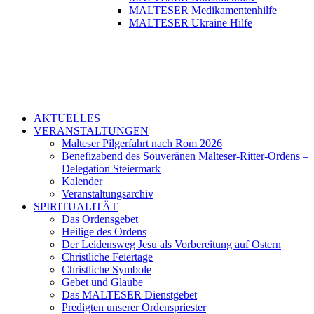
MALTESER Medikamentenhilfe
MALTESER Ukraine Hilfe
AKTUELLES
VERANSTALTUNGEN
Malteser Pilgerfahrt nach Rom 2026
Benefizabend des Souveränen Malteser-Ritter-Ordens –
Delegation Steiermark
Kalender
Veranstaltungsarchiv
SPIRITUALITÄT
Das Ordensgebet
Heilige des Ordens
Der Leidensweg Jesu als Vorbereitung auf Ostern
Christliche Feiertage
Christliche Symbole
Gebet und Glaube
Das MALTESER Dienstgebet
Predigten unserer Ordenspriester