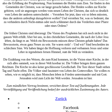
also die Erfüllung der Prophezeiung. Nun kommen die Heiden zum Zion. Sie finden in den
Gemeinden der Christen, was sie lange gesucht haben. Die Heiden wollen zur Kirche
gehören, weil sie angezogen werden vom neuen Leben der Christen, das sich so deutlich
vom Leben der anderen unterscheidet. – Verstehen Sie jetzt, dass wir so leben müssten,
dass die anderen
unbedingt dazugehören wollen
? Und verstehen Sie, was es bedeutet, das
zu verhindern durch Nicht-mittun oder noch schlimmer durch das Verderben einer Pfarre
oder eines Ordens?
Die frühen Christen sind überzeugt: Die Vision des Propheten hat sich noch nicht in der
ganzen Welt erfüllt. Aber bei uns, in den christlichen Gemeinden, die nach der Lehre Jesu
leben, da fängt es an. Welch ein Bewusstsein müssen diese Christen gehabt haben! Das
Bewusstsein, etwas ganz Neues zu sein. Sie waren stolz! – Und wir? Sind bescheiden im
schlechten Sinn. Wir haben längst die Hoffnung verloren und verbannen Jesus und seine
Lehre in irgendeinen fernen Himmel, statt die Welt zu verändern.
Die Erzählung von den Weisen, die zum Kind kommen, ist die Vision einer Kirche, in der
sich alles sammelt, was in dieser Welt kostbar ist. Die Völker bringen ihren ganzen
Reichtum. Die Kirche ist also keine geschlossene Gesellschaft. Die Tore dieser Stadt stehen
Tag und Nacht offen. Die Völker sind fasziniert von Leben des Gottesvolkes. Sie wollen es
sehen, wie es möglich ist, dass Menschen leben in Frieden untereinander und mit Gott.
Jerusalem wird zum Licht der Welt werden. Jerusalem ist hier.
Zum mündlichen Vortrag bestimmt, verzichtet dieser Text auf Quellenangaben. Jede
Vervielfältigung und Veröffentlichung bedarf der ausdrücklichen Zustimmung des Autors.
Zurück
Facebook