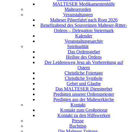
MALTESER Medikamentenhilfe
Malteserorden
Veranstaltungen
Malteser Pilgerfahrt nach Rom 2026
Benefizabend des Souveränen Malteser-Ritter-
Ordens – Delegation Steiermark
Kalender
Veranstaltungsarchiv
Spiritualität
Das Ordensgebet
Heilige des Ordens
Der Leidensweg Jesu als Vorbereitung auf
Ostern
Christliche Feiertage
Christliche Symbole
Gebet und Glaube
Das MALTESER Dienstgebet
Predigten unserer Ordenspriester
Predigten aus der Malteserkirche
Kontakt
Kontakt zum Großpriorat
Kontakt zu den Hilfswerken
Presse
Buchtipp
Die Malteser Zeitung