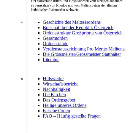
Der Souveräne Ritter- und Hospitalorden vom Heiligen Johannes
zu Jerusalem von Rhodos und von Malta ist einer der ältesten
katholischen Laienorden weltweit.
Geschichte des Malteserordens
Botschaft bei der Republik Österreich
Ordensstruktur Großpriorat von Österreich
Gesamtorden
Ordensstände
Verdienstauszeichnung Pro Merito Melitensi
Die Grossmeister/Grossmeister-Statthalter
Literatur
Hilfswerke
Wirtschaftsbetriebe
Nachhaltigkeit
Die Kirchen
Das Ordensgebet
Heilige unseres Ordens
Falsche Orden
FAQ – Häufig gestellte Fragen