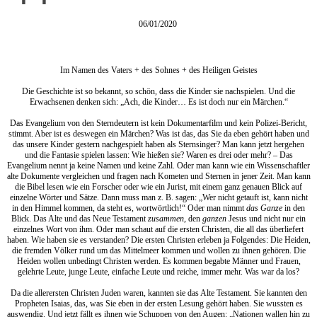
06/01/2020
Im Namen des Vaters + des Sohnes + des Heiligen Geistes
Die Geschichte ist so bekannt, so schön, dass die Kinder sie nachspielen. Und die
Erwachsenen denken sich: „Ach, die Kinder… Es ist doch nur ein Märchen.“
Das Evangelium von den Sterndeutern ist kein Dokumentarfilm und kein Polizei-Bericht,
stimmt. Aber ist es deswegen ein Märchen? Was ist das, das Sie da eben gehört haben und
das unsere Kinder gestern nachgespielt haben als Sternsinger? Man kann jetzt hergehen
und die Fantasie spielen lassen: Wie hießen sie? Waren es drei oder mehr? – Das
Evangelium nennt ja keine Namen und keine Zahl. Oder man kann wie ein Wissenschaftler
alte Dokumente vergleichen und fragen nach Kometen und Sternen in jener Zeit. Man kann
die Bibel lesen wie ein Forscher oder wie ein Jurist, mit einem ganz genauen Blick auf
einzelne Wörter und Sätze. Dann muss man z. B. sagen: „Wer nicht getauft ist, kann nicht
in den Himmel kommen, da steht es, wortwörtlich!“ Oder man nimmt
das Ganze
in den
Blick. Das Alte und das Neue Testament
zusammen
, den
ganzen
Jesus und nicht nur ein
einzelnes Wort von ihm. Oder man schaut auf die ersten Christen, die all das überliefert
haben. Wie haben sie es verstanden? Die ersten Christen erleben ja Folgendes: Die Heiden,
die fremden Völker rund um das Mittelmeer kommen und wollen zu ihnen gehören. Die
Heiden wollen unbedingt Christen werden. Es kommen begabte Männer und Frauen,
gelehrte Leute, junge Leute, einfache Leute und reiche, immer mehr. Was war da los?
Da die allerersten Christen Juden waren, kannten sie das Alte Testament. Sie kannten den
Propheten Isaias, das, was Sie eben in der ersten Lesung gehört haben. Sie wussten es
auswendig. Und jetzt fällt es ihnen wie Schuppen von den Augen: „Nationen wallen hin zu