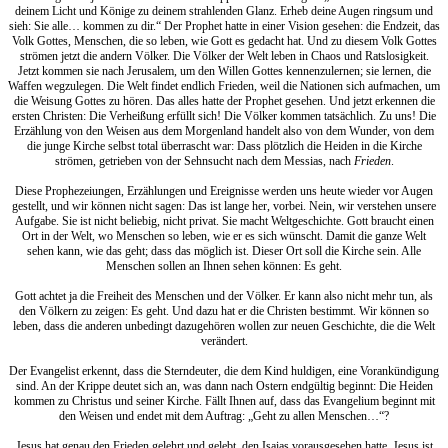
deinem Licht und Könige zu deinem strahlenden Glanz. Erheb deine Augen ringsum und
sieh: Sie alle… kommen zu dir.“ Der Prophet hatte in einer Vision gesehen: die Endzeit, das
Volk Gottes, Menschen, die so leben, wie Gott es gedacht hat. Und zu diesem Volk Gottes
strömen jetzt die andern Völker. Die Völker der Welt leben in Chaos und Ratslosigkeit.
Jetzt kommen sie nach Jerusalem, um den Willen Gottes kennenzulernen; sie lernen, die
Waffen wegzulegen. Die Welt findet endlich Frieden, weil die Nationen sich aufmachen, um
die Weisung Gottes zu hören. Das alles hatte der Prophet gesehen. Und jetzt erkennen die
ersten Christen: Die Verheißung erfüllt sich! Die Völker kommen tatsächlich. Zu uns! Die
Erzählung von den Weisen aus dem Morgenland handelt also von dem Wunder, von dem
die junge Kirche selbst total überrascht war: Dass plötzlich die Heiden in die Kirche
strömen, getrieben von der Sehnsucht nach dem Messias, nach
Frieden
.
Diese Prophezeiungen, Erzählungen und Ereignisse werden uns heute wieder vor Augen
gestellt, und wir können nicht sagen: Das ist lange her, vorbei. Nein, wir verstehen unsere
Aufgabe. Sie ist nicht beliebig, nicht privat. Sie macht Weltgeschichte. Gott braucht einen
Ort in der Welt, wo Menschen so leben, wie er es sich wünscht. Damit die ganze Welt
sehen kann, wie das geht; dass das möglich ist. Dieser Ort soll die Kirche sein. Alle
Menschen sollen an Ihnen sehen können: Es geht.
Gott achtet ja die Freiheit des Menschen und der Völker. Er kann also nicht mehr tun, als
den Völkern zu zeigen: Es geht. Und dazu hat er die Christen bestimmt. Wir können so
leben, dass die anderen unbedingt dazugehören wollen zur neuen Geschichte, die die Welt
verändert.
Der Evangelist erkennt, dass die Sterndeuter, die dem Kind huldigen, eine Vorankündigung
sind. An der Krippe deutet sich an, was dann nach Ostern endgültig beginnt: Die Heiden
kommen zu Christus und seiner Kirche. Fällt Ihnen auf, dass das Evangelium beginnt mit
den Weisen und endet mit dem Auftrag: „Geht zu allen Menschen…“?
Jesus hat genau den Frieden gelehrt und gelebt, den Isaias vorausgesehen hatte. Jesus ist