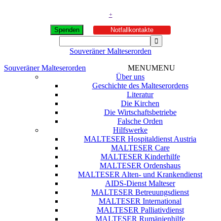
+
Spenden
Notfallkontakte
Souveräner Malteserorden
Souveräner Malteserorden
MENU
MENU
Über uns
Geschichte des Malteserordens
Literatur
Die Kirchen
Die Wirtschaftsbetriebe
Falsche Orden
Hilfswerke
MALTESER Hospitaldienst Austria
MALTESER Care
MALTESER Kinderhilfe
MALTESER Ordenshaus
MALTESER Alten- und Krankendienst
AIDS-Dienst Malteser
MALTESER Betreuungsdienst
MALTESER International
MALTESER Palliativdienst
MALTESER Rumänienhilfe