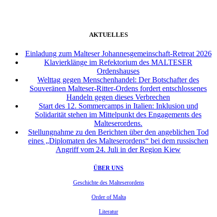
AKTUELLES
Einladung zum Malteser Johannesgemeinschaft-Retreat 2026
Klavierklänge im Refektorium des MALTESER
Ordenshauses
Welttag gegen Menschenhandel: Der Botschafter des
Souveränen Malteser-Ritter-Ordens fordert entschlossenes
Handeln gegen dieses Verbrechen
Start des 12. Sommercamps in Italien: Inklusion und
Solidarität stehen im Mittelpunkt des Engagements des
Malteserordens.
Stellungnahme zu den Berichten über den angeblichen Tod
eines „Diplomaten des Malteserordens“ bei dem russischen
Angriff vom 24. Juli in der Region Kiew
ÜBER UNS
Geschichte des Malteserordens
Order of Malta
Literatur