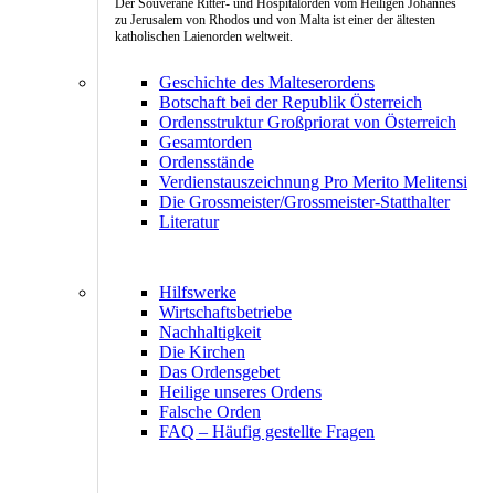
Der Souveräne Ritter- und Hospitalorden vom Heiligen Johannes
zu Jerusalem von Rhodos und von Malta ist einer der ältesten
katholischen Laienorden weltweit.
Geschichte des Malteserordens
Botschaft bei der Republik Österreich
Ordensstruktur Großpriorat von Österreich
Gesamtorden
Ordensstände
Verdienstauszeichnung Pro Merito Melitensi
Die Grossmeister/Grossmeister-Statthalter
Literatur
Hilfswerke
Wirtschaftsbetriebe
Nachhaltigkeit
Die Kirchen
Das Ordensgebet
Heilige unseres Ordens
Falsche Orden
FAQ – Häufig gestellte Fragen