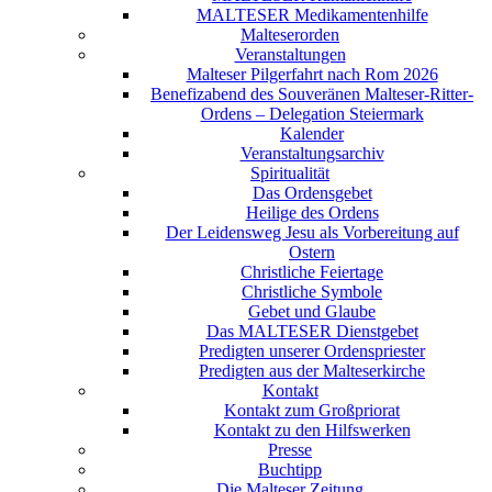
MALTESER Medikamentenhilfe
Malteserorden
Veranstaltungen
Malteser Pilgerfahrt nach Rom 2026
Benefizabend des Souveränen Malteser-Ritter-
Ordens – Delegation Steiermark
Kalender
Veranstaltungsarchiv
Spiritualität
Das Ordensgebet
Heilige des Ordens
Der Leidensweg Jesu als Vorbereitung auf
Ostern
Christliche Feiertage
Christliche Symbole
Gebet und Glaube
Das MALTESER Dienstgebet
Predigten unserer Ordenspriester
Predigten aus der Malteserkirche
Kontakt
Kontakt zum Großpriorat
Kontakt zu den Hilfswerken
Presse
Buchtipp
Die Malteser Zeitung