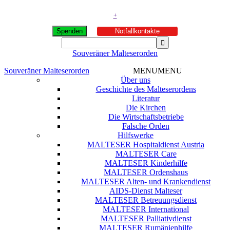
+
Spenden
Notfallkontakte
Souveräner Malteserorden
Souveräner Malteserorden
MENU
MENU
Über uns
Geschichte des Malteserordens
Literatur
Die Kirchen
Die Wirtschaftsbetriebe
Falsche Orden
Hilfswerke
MALTESER Hospitaldienst Austria
MALTESER Care
MALTESER Kinderhilfe
MALTESER Ordenshaus
MALTESER Alten- und Krankendienst
AIDS-Dienst Malteser
MALTESER Betreuungsdienst
MALTESER International
MALTESER Palliativdienst
MALTESER Rumänienhilfe