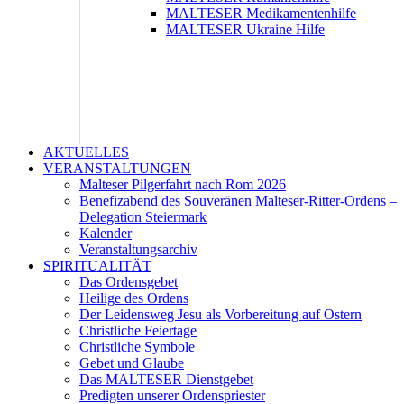
MALTESER Medikamentenhilfe
MALTESER Ukraine Hilfe
AKTUELLES
VERANSTALTUNGEN
Malteser Pilgerfahrt nach Rom 2026
Benefizabend des Souveränen Malteser-Ritter-Ordens –
Delegation Steiermark
Kalender
Veranstaltungsarchiv
SPIRITUALITÄT
Das Ordensgebet
Heilige des Ordens
Der Leidensweg Jesu als Vorbereitung auf Ostern
Christliche Feiertage
Christliche Symbole
Gebet und Glaube
Das MALTESER Dienstgebet
Predigten unserer Ordenspriester