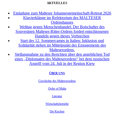
AKTUELLES
Einladung zum Malteser Johannesgemeinschaft-Retreat 2026
Klavierklänge im Refektorium des MALTESER
Ordenshauses
Welttag gegen Menschenhandel: Der Botschafter des
Souveränen Malteser-Ritter-Ordens fordert entschlossenes
Handeln gegen dieses Verbrechen
Start des 12. Sommercamps in Italien: Inklusion und
Solidarität stehen im Mittelpunkt des Engagements des
Malteserordens.
Stellungnahme zu den Berichten über den angeblichen Tod
eines „Diplomaten des Malteserordens“ bei dem russischen
Angriff vom 24. Juli in der Region Kiew
ÜBER UNS
Geschichte des Malteserordens
Order of Malta
Literatur
Wirtschaftsbetriebe
Die Kirchen