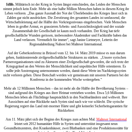
Idlib.
Militärisch ist der Krieg in Syrien längst entschieden, das Leiden der Menschen
nimmt jedoch kein Ende. Mehr als eine halbe Million Menschen haben in diesem Krieg ihr
Leben verloren. „Das ganze Ausmaß der Not der Überlebenden des Krieges lässt sich in
Zahlen gar nicht ausdrücken. Die Zerstörung des gesamten Landes ist umfassend, die
Wirtschaftsleistung auf die Hälfte des Vorkriegsniveaus eingebrochen. Viele Menschen
leben in großer Armut, es grassieren Arbeits- und Aussichtslosigkeit und der soziale
Zusammenhalt der Gesellschaft ist kaum noch vorhanden. Der Krieg hat tiefe
gesellschaftliche Wunden gerissen, insbesondere Akademiker und Fachkräfte haben das
Land verlassen. Vermutlich für immer“, sagt Janine Lietmeyer, Leiterin der
Regionalabteilung Nahost bei Malteser International.
Auf der Geberkonferenz in Brüssel vom 12. bis 14. März 2019 müsse es nun darum
gehen, funktionierende zivilgesellschaftliche Strukturen zu stärken. „Unsere syrischen
Partnerorganisationen sind zu Akteuren einer Zivilgesellschaft geworden, die sich trotz der
Kriegsgräuel an den Werten der Menschlichkeit und unpolitischer Hilfe orientieren. Es
sollte jede Anstrengung unternommen werden, damit diese Werte im Nachkriegssyrien
nicht verloren gehen. Diese Botschaft werden wir gemeinsam mit unseren Partnern bei der
Konferenz in der kommenden Woche weitergeben.“
Mehr als 12 Millionen Menschen – das ist mehr als die Hälfte der Bevölkerung Syriens –
sind aufgrund des Krieges aus ihrer Heimat vertrieben worden. Etwa 5,6 Millionen
Menschen leben als Flüchtlinge hauptsächlich in den Nachbarländern und weltweit. Ihre
Aussichten auf eine Rückkehr nach Syrien sind nach wie vor schlecht. Die syrische
Regierung regiert das Land mit enormer Härte und gibt keinerlei Sicherheitsgarantien für
Rückkehrer.
Am 11. März jährt sich der Beginn des Krieges zum achten Mal.
Malteser International
leistet seit 2012 humanitäre Hilfe in Syrien und unterstützt insgesamt neun
Gesundheitszentren, drei Krankenhäuser, zwei Blutbanken und eine Produktionsstätte für