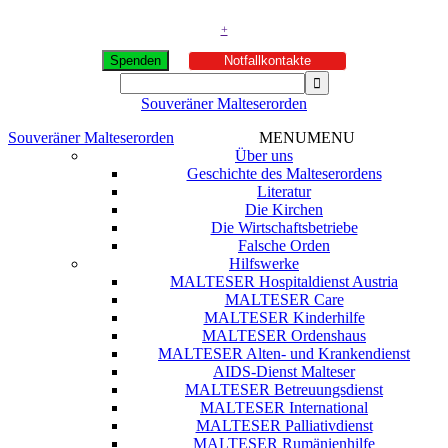
+
Spenden
Notfallkontakte
Souveräner Malteserorden
Souveräner Malteserorden
MENU
MENU
Über uns
Geschichte des Malteserordens
Literatur
Die Kirchen
Die Wirtschaftsbetriebe
Falsche Orden
Hilfswerke
MALTESER Hospitaldienst Austria
MALTESER Care
MALTESER Kinderhilfe
MALTESER Ordenshaus
MALTESER Alten- und Krankendienst
AIDS-Dienst Malteser
MALTESER Betreuungsdienst
MALTESER International
MALTESER Palliativdienst
MALTESER Rumänienhilfe