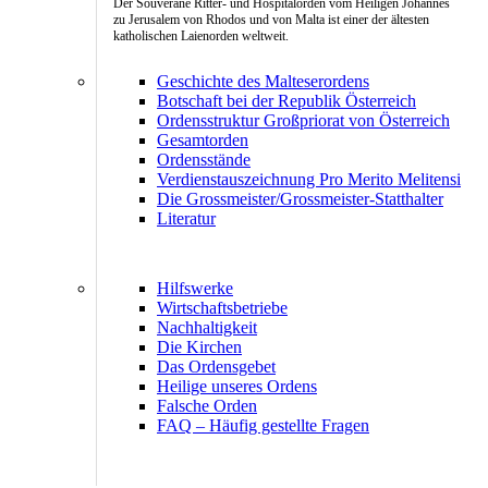
Der Souveräne Ritter- und Hospitalorden vom Heiligen Johannes
zu Jerusalem von Rhodos und von Malta ist einer der ältesten
katholischen Laienorden weltweit.
Geschichte des Malteserordens
Botschaft bei der Republik Österreich
Ordensstruktur Großpriorat von Österreich
Gesamtorden
Ordensstände
Verdienstauszeichnung Pro Merito Melitensi
Die Grossmeister/Grossmeister-Statthalter
Literatur
Hilfswerke
Wirtschaftsbetriebe
Nachhaltigkeit
Die Kirchen
Das Ordensgebet
Heilige unseres Ordens
Falsche Orden
FAQ – Häufig gestellte Fragen